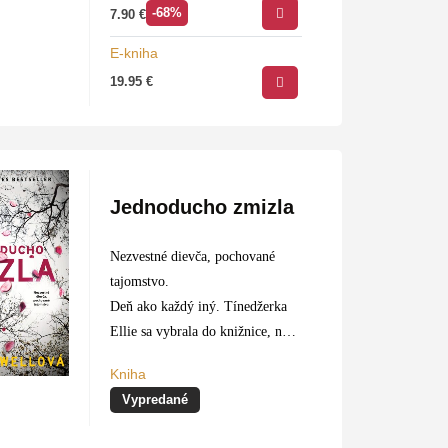
-68%
7.90
€
milovaných: román
o komplikovaných manželstvách,
E-kniha
rozbitých rodinách a smrtiacich
19.95
€
tajomstvách.
Jednoducho zmizla
Nezvestné dievča, pochované
tajomstvo.
Deň ako každý iný. Tínedžerka
Ellie sa vybrala do knižnice, no
nedošla tam a odvtedy ju už nikto
Kniha
nevidel. Akoby po nej zľahla
Vypredané
zem. Jej matka…