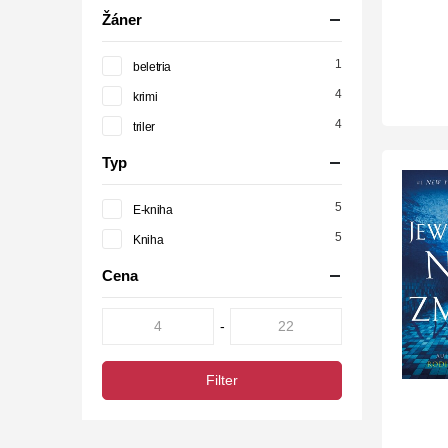
Žáner
1
beletria
4
krimi
4
triler
Typ
5
E-kniha
5
Kniha
Cena
-
Filter