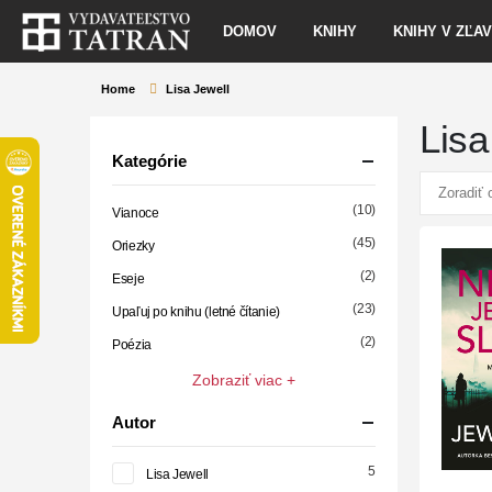
DOMOV
KNIHY
KNIHY V ZĽA
Home
Lisa Jewell
Lisa
Kategórie
(10)
Vianoce
(45)
Oriezky
(2)
Eseje
(23)
Upaľuj po knihu (letné čítanie)
(2)
Poézia
Zobraziť viac +
Autor
5
Lisa Jewell