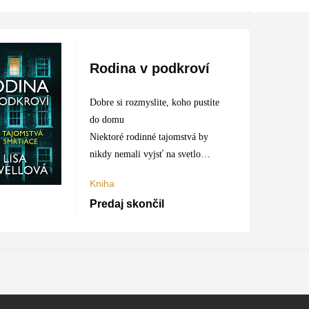
Rodina v podkroví
Dobre si rozmyslite, koho pustíte
do domu
Niektoré rodinné tajomstvá by
nikdy nemali vyjsť na svetlo
sveta. Nečakané dedičstvo prinúti
Kniha
mladú ženu pátrať po záhade jej
Predaj skončil
pôvodu a to, čo zistí,…