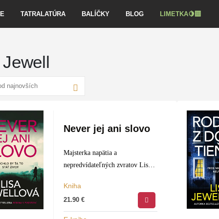
VE
TATRALATÚRA
BALÍČKY
BLOG
LIMETKA🍋‍🟩
 Jewell
Never jej ani slovo
Majsterka napätia a
nepredvídateľných zvratov Lisa
Jewellová prináša po úspešnom
Kniha
románe Rodina v podkroví ďalší
21.90
€
napínavý triler – tentoraz o sile
manipulácie a klamstiev a ich