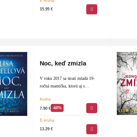
E-kniha
schopnosti ničiť ľudské životy.
15.95
€
Úspešná…
Noc, keď zmizla
V roku 2017 sa stratí mladá 19-
ročná mamička, ktorú aj s
partnerom pozvali na party
Kniha
bohatí spolužiaci. Z večierka sa
-60%
7.90
€
viac domov nevrátila. Jej zúfalá
matka zalarmuje políciu, tá
E-kniha
však…
13.29
€