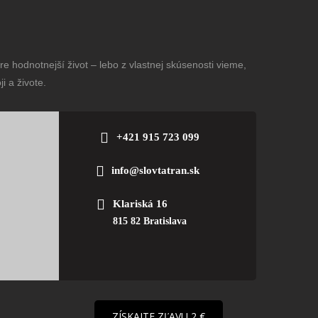
e hodnotnejší život – lebo z vlastnej skúsenosti vieme,
i a živote.
+421 915 723 099
info@slovtatran.sk
Klariská 16
815 82 Bratislava
ZÍSKAJTE ZĽAVU 2 €