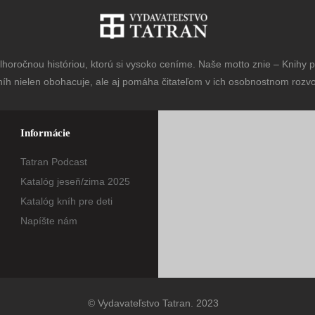
horočnou históriou, ktorú si vysoko ceníme. Naše motto znie – Knihy pr
níh nielen obohacuje, ale aj pomáha čitateľom v ich osobnostnom rozvoj
Informácie
Tatran Podcast
Katalóg jeseň/zima 2025
Katalóg kníh pre deti
Napíšte nám
© Vydavateľstvo Tatran. 2023