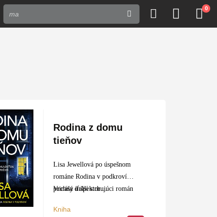
0
Rodina z domu
tieňov
Lisa Jewellová po úspešnom
románe Rodina v podkroví
prináša ďalší strhujúci román
Vrchný inšpektor…
o tom, kam až sme schopní zájsť,
Kniha
aby sme ochránili našich