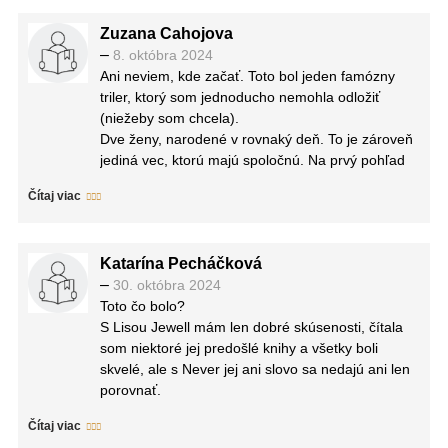
Zuzana Cahojova
–
8. októbra 2024
Ani neviem, kde začať. Toto bol jeden famózny
triler, ktorý som jednoducho nemohla odložiť
(niežeby som chcela).
Dve ženy, narodené v rovnaký deň. To je zároveň
jediná vec, ktorú majú spoločnú. Na prvý pohľad
majú síce obe usporiadaný život, ale len pokiaľ
Čítaj viac
nenahliadneme do ich súkromia bližšie. Alix
spovedá Josie do novej série svojho podcastu.
Josie chce totiž začať svoj život od začiatku a Alix
Katarína Pecháčková
vidí ideálnu príležitosť túto cestu zdokumentovať.
–
30. októbra 2024
Zaujímavý nápad sa však pomaly začne meniť na
Toto čo bolo?
nočnú moru. Josie má totiž desivé tajomstvá a Alix
S Lisou Jewell mám len dobré skúsenosti, čítala
si rýchlo začne priať, aby ju nikdy nestretla.
som niektoré jej predošlé knihy a všetky boli
Odporúčam si vyhradiť čas na čítanie, lebo Never
skvelé, ale s Never jej ani slovo sa nedajú ani len
jej ani slovo prečítate doslova na jesen záťah. V
porovnať.
príbehu sa striedali kapitoly medzi postavami,
Už od začiatku tušíte, že sa stane niečo veľmi,
zároveň som čítala útržky z nahrávaného
Čítaj viac
veľmi, veľmi ale že veľmi zlé a čím viac textom
podcastu a dokumentu. Každou ďalšou stránkou