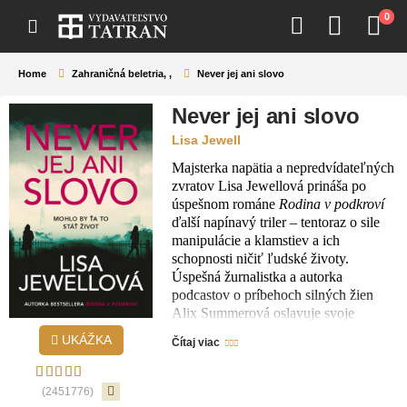
0
Home
Zahraničná beletria
,
,
Never jej ani slovo
Never jej ani slovo
Lisa Jewell
Majsterka napätia a nepredvídateľných
zvratov Lisa Jewellová prináša po
úspešnom románe
Rodina v podkroví
ďalší napínavý triler – tentoraz o sile
manipulácie a klamstiev a ich
schopnosti ničiť ľudské životy.
Úspešná žurnalistka a autorka
podcastov o príbehoch silných žien
Alix Summerová oslavuje svoje
štyridsiate piate narodeniny v miestnom
UKÁŽKA
Čítaj viac
pube, keď sa jej prihovorí nenápadná
Josie Fairová, ktorá tam tiež oslavuje.
Sú narodeninové dvojičky. Josie
(2451776)
presvedčí žurnalistku, aby sa vo