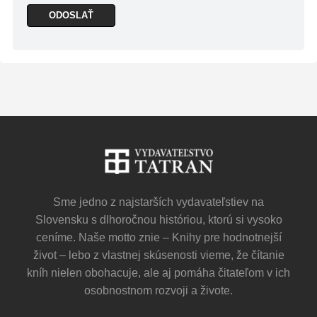
Sme jedno z najstarších vydavateľstiev na
Slovensku s dlhoročnou históriou, ktorú si vysoko
ceníme. Naše motto znie – Knihy pre hodnotnejší
život – lebo z vlastnej skúsenosti vieme, že čítanie
kníh nielen obohacuje, ale aj pomáha čitateľom v ich
osobnostnom rozvoji a živote.