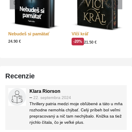
Nebudeš si pamätať
Vlčí kráľ
24.90
€
-20%
21.50
€
Recenzie
Klara Riorson
–
22. septembra 2024
Thrillery patria medzi moje obľúbené a táto u mňa
rozhodne nemohla chýbať. Celý príbeh bol veľmi
prepracovaný a nič tam nechýbalo. Knižka sa tiež
rýchlo čítala, čo je veľké plus.