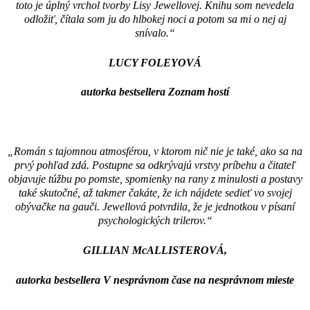
sny, svoju vrcholovú formu.“
toto je úplný vrchol tvorby Lisy Jewellovej. Knihu som nevedela
RUTH WAREOVÁ
odložiť, čítala som ju do hlbokej noci a potom sa mi o nej aj
autorka bestsellera The It Girl
snívalo.“
LUCY FOLEYOVÁ
autorka bestsellera Zoznam hostí
„Román s tajomnou atmosférou, v ktorom nič nie je také, ako sa na
prvý pohľad zdá. Postupne sa odkrývajú vrstvy príbehu a čitateľ
objavuje túžbu po pomste, spomienky na rany z minulosti a postavy
také skutočné, až takmer čakáte, že ich nájdete sedieť vo svojej
obývačke na gauči. Jewellová potvrdila, že je jednotkou v písaní
psychologických trilerov.“
GILLIAN McALLISTEROVÁ,
autorka bestsellera V nesprávnom čase na nesprávnom mieste