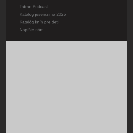
Tatran Podcast
Katalóg jeseň/zima 2025
Katalóg kníh pre deti
Napíšte nám