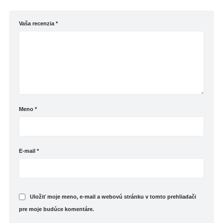
Zvrat bol desivý, odhalenia prekvapivé a záver
poriadne emotívny. Fantastické! Určite to nie je
Vaša recenzia
*
posledná kniha od autorky.
Meno
*
E-mail
*
Uložiť moje meno, e-mail a webovú stránku v tomto prehliadači
pre moje budúce komentáre.