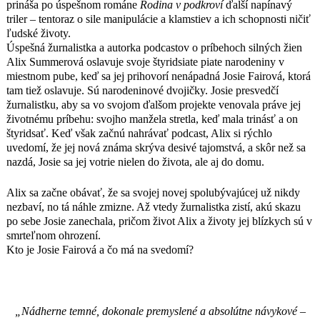
prináša po úspešnom románe
Rodina v podkroví
ďalší napínavý
odložiť, čítala som ju do hlbokej noci a
triler – tentoraz o sile manipulácie a klamstiev a ich schopnosti ničiť
potom sa mi o nej aj snívalo.“
ľudské životy.
LUCY FOLEYOVÁ
Úspešná žurnalistka a autorka podcastov o príbehoch silných žien
autorka bestsellera Zoznam hostí
Alix Summerová oslavuje svoje štyridsiate piate narodeniny v
miestnom pube, keď sa jej prihovorí nenápadná Josie Fairová, ktorá
„Román s tajomnou atmosférou, v
tam tiež oslavuje. Sú narodeninové dvojičky. Josie presvedčí
ktorom nič nie je také, ako sa na prvý
žurnalistku, aby sa vo svojom ďalšom projekte venovala práve jej
pohľad zdá. Postupne sa odkrývajú
životnému príbehu: svojho manžela stretla, keď mala trinásť a on
vrstvy príbehu a čitateľ objavuje túžbu
štyridsať. Keď však začnú nahrávať podcast, Alix si rýchlo
po pomste, spomienky na rany z
uvedomí, že jej nová známa skrýva desivé tajomstvá, a skôr než sa
minulosti a postavy také skutočné, až
nazdá, Josie sa jej votrie nielen do života, ale aj do domu.
takmer čakáte, že ich nájdete sedieť vo
svojej obývačke na gauči. Jewellová
potvrdila, že je jednotkou v písaní
Alix sa začne obávať, že sa svojej novej spolubývajúcej už nikdy
psychologických trilerov.“
nezbaví, no tá náhle zmizne. Až vtedy žurnalistka zistí, akú skazu
GILLIAN McALLISTEROVÁ,
po sebe Josie zanechala, pričom život Alix a životy jej blízkych sú v
autorka bestsellera V nesprávnom
smrteľnom ohrození.
čase na nesprávnom mieste
Kto je Josie Fairová a čo má na svedomí?
„Lisa Jewellová dosiahla v tomto
románe, ktorý je ešte zlovestnejší,
spletitejší a napínavejší než horúčkovité
„Nádherne temné, dokonale premyslené a absolútne návykové –