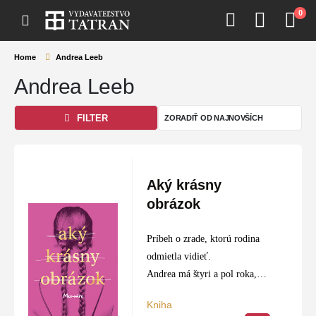
0
Home
Andrea Leeb
Andrea Leeb
FILTER
Aký krásny
obrázok
Príbeh o zrade, ktorú rodina
odmietla vidieť.
Andrea má štyri a pol roka,
keď ju jej otec David po
Kniha
prvýkrát kúpe. Hoci je ešte