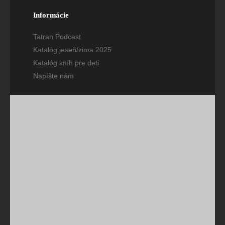
Informácie
Tatran Podcast
Katalóg jeseň/zima 2025
Katalóg kníh pre deti
Napíšte nám