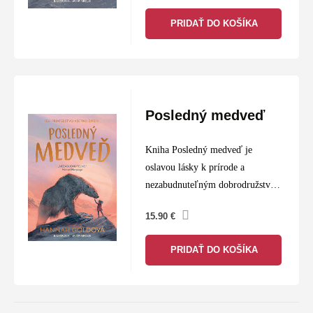
PRIDAŤ DO KOŠÍKA
Posledný medveď
Kniha Posledný medveď je
oslavou lásky k prírode a
nezabudnuteľným dobrodružstvom
so srdcom veľkým ako medveď.
15.90
€
PRIDAŤ DO KOŠÍKA