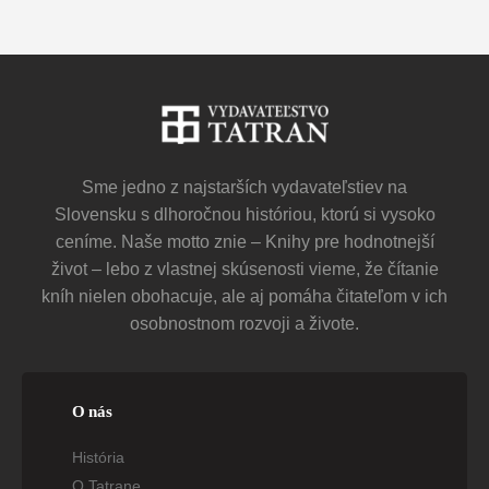
Sme jedno z najstarších vydavateľstiev na
Slovensku s dlhoročnou históriou, ktorú si vysoko
ceníme. Naše motto znie – Knihy pre hodnotnejší
život – lebo z vlastnej skúsenosti vieme, že čítanie
kníh nielen obohacuje, ale aj pomáha čitateľom v ich
osobnostnom rozvoji a živote.
O nás
História
O Tatrane