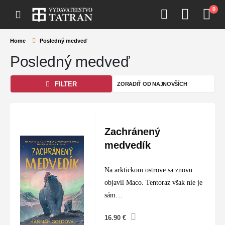
0
Home
Posledný medveď
Posledný medveď
FILTER
Zachránený
medvedík
Na arktickom ostrove sa znovu
objavil Maco. Tentoraz však nie je
sám…
16.90
€