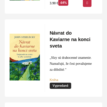
-64%
3.90
€
blízky a teraz si kladú otázky
ako: Koľko budem žiť?…
Návrat do
Kaviarne na konci
sveta
„Slzy sú drahocenné znamenie.
Naznačujú, že čosi považujeme
za dôležité.“
Kniha
Vypredané