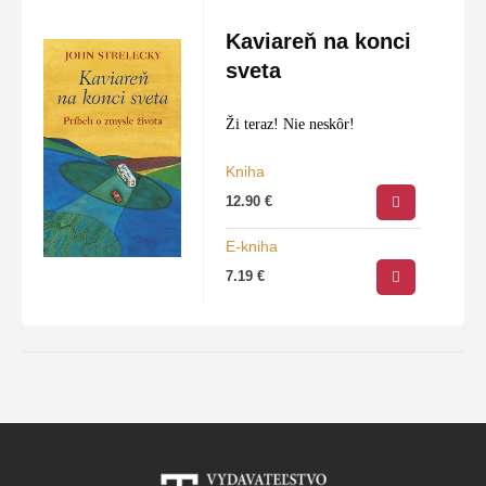
Kaviareň na konci
sveta
Ži teraz! Nie neskôr!
Kniha
12.90
€
E-kniha
7.19
€