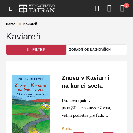
0
Home
Kaviareň
Kaviareň
FILTER
Znovu v Kaviarni
na konci sveta
Duchovná potrava na
premýšľanie o zmysle života,
veľmi podnetná pre ľudí,
ktorým hrozí kríza stredného
Kniha
veku, alebo im odišiel niekto