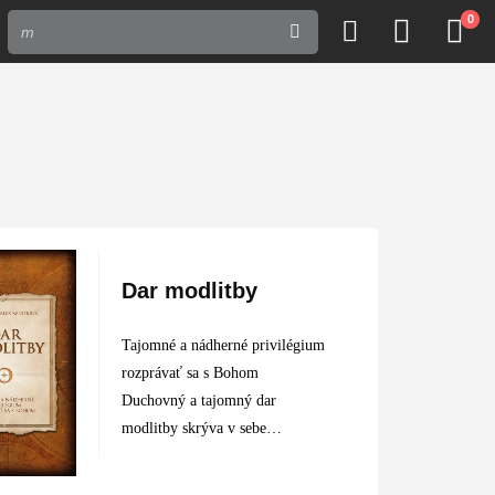
0
Dar modlitby
Tajomné a nádherné privilégium
rozprávať sa s Bohom
Duchovný a tajomný dar
modlitby skrýva v sebe
nesmiernu silu, ktorá upokojuje a
spontánne pomáha rozorvaným