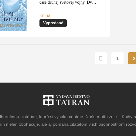
čase druhej svetovej vojny. Dve
nerozlučné priateľky Annemarie
Kniha
a Ellen si vojnu plne
Vypredané
neuvedomujú. Znamená pre ne
len toľko, že v obchodoch
nedostať ich…
1
2
horočnou históriou, ktorú si vysoko ceníme. Naše motto znie – Knihy pr
níh nielen obohacuje, ale aj pomáha čitateľom v ich osobnostnom rozvoj