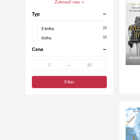
Zobraziť viac +
Typ
16
E-kniha
16
Kniha
Cena
-
Filter