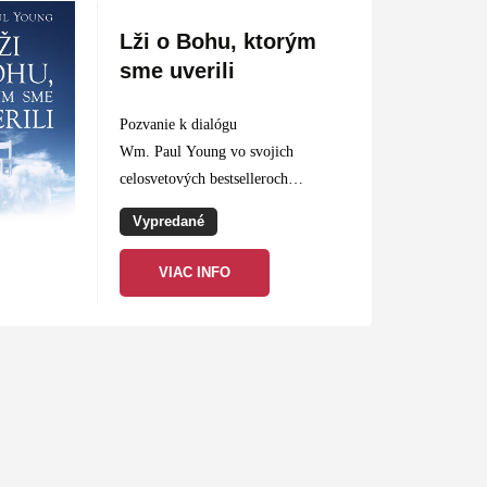
Lži o Bohu, ktorým
sme uverili
Pozvanie k dialógu
Wm. Paul Young vo svojich
celosvetových bestselleroch
Chatrč, Rázcestia a Eva vykreslil
Vypredané
trojjediného Boha prekvapivým a
poučným spôsobom, ktorý
VIAC INFO
možno naštrbí naše hlboko
zakorenené predstavy o ňom,
ale…