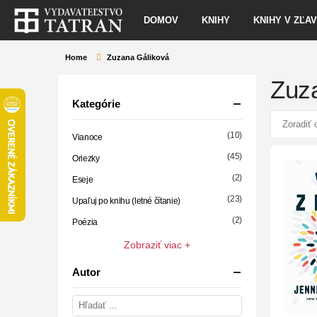
DOMOV
KNIHY
KNIHY V ZĽA
Home
Zuzana Gáliková
Zuz
Kategórie
(10)
Vianoce
(45)
Oriezky
(2)
Eseje
(23)
Upaľuj po knihu (letné čítanie)
(2)
Poézia
Zobraziť viac +
Autor