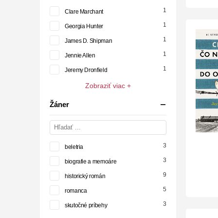
1
Clare Marchant
1
Georgia Hunter
1
James D. Shipman
1
Jennie Allen
1
Jeremy Dronfield
Zobraziť viac +
Žáner
3
beletria
3
biografie a memoáre
9
historický román
5
romanca
3
skutočné príbehy