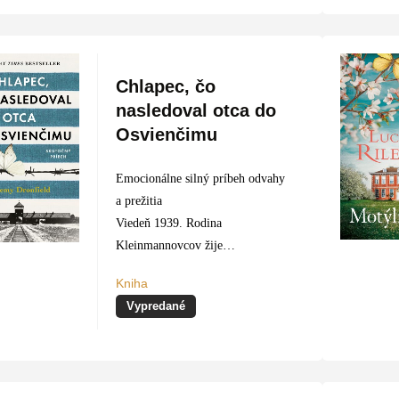
Ježišovi. V tomto zložitom čase,
…
Chlapec, čo
nasledoval otca do
Osvienčimu
Emocionálne silný príbeh odvahy
a prežitia
Viedeň 1939. Rodina
Kleinmannovcov žije
jednoduchým, bežným životom.
Kniha
Gustav pracuje ako čalúnnik a
Vypredané
Tini udržiava v poriadku
skromnú domácnosť. Najväčšou
radosťou manželov sú ich štyri…