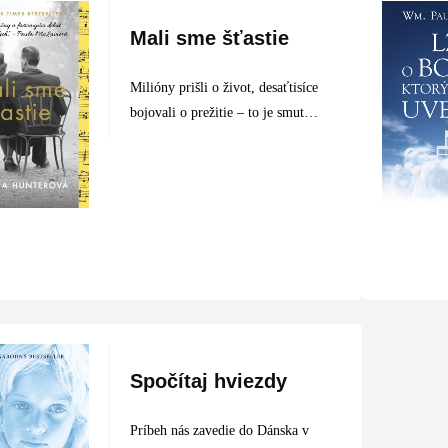
Mali sme šťastie
Milióny prišli o život, desaťtisíce
bojovali o prežitie – to je smutné
dedičstvo druhej svetovej vojny.
Mali sme šťastie je pravdivý
príbeh židovskej rodiny, ktorý
nám v plnej šírke približuje…
Spočítaj hviezdy
Príbeh nás zavedie do Dánska v