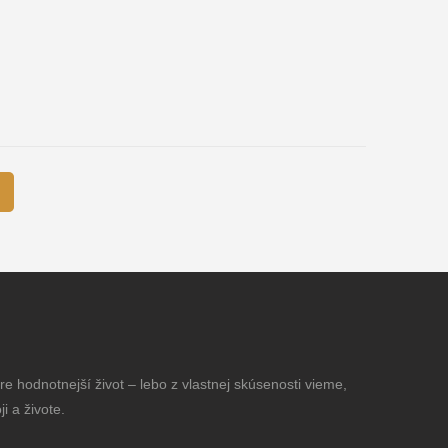
e hodnotnejší život – lebo z vlastnej skúsenosti vieme,
i a živote.