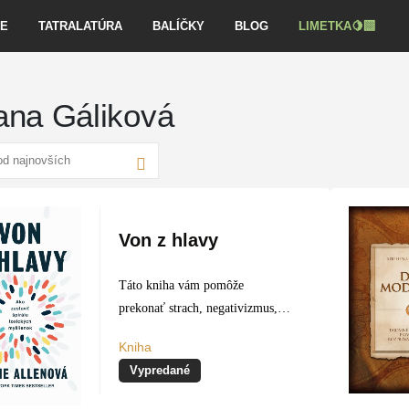
VE
TATRALATÚRA
BALÍČKY
BLOG
LIMETKA🍋‍🟩
ana Gáliková
Von z hlavy
Táto kniha vám pomôže
prekonať strach, negativizmus,
otupenosť, bolesť, dokonca aj
Kniha
pochybnosti. Ukáže vám, ako sa
Vypredané
zbaviť záporných myšlienok a
získať slobodu v dôvere k