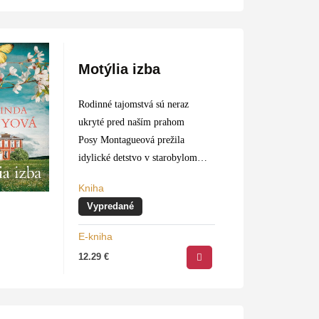
bytostiam. Každý, i neveriaci sa
môže stať…
Motýlia izba
Rodinné tajomstvá sú neraz
ukryté pred naším prahom
Posy Montagueová prežila
idylické detstvo v starobylom
rodinnom sídle v Suffolku, kde
Kniha
spolu s milovaným otcom chytala
Vypredané
na lúkach motýle a neskôr tu…
E-kniha
12.29
€