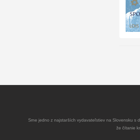
Sme jedno z najstarších vydavateľstiev na Slovensku s dl
že čítanie k