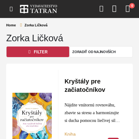
0
Home
Zorka Ličková
Zorka Ličková
FILTER
Kryštály pre
začiatočníkov
Nájdite vnútornú rovnováhu,
zbavte sa stresu a harmonizujte
si ducha pomocou liečivej sily
kryštálov. Táto príručka plná
Kniha
farebných fotografií vám