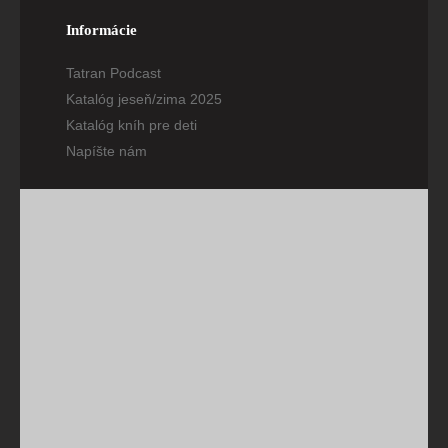
Informácie
Tatran Podcast
Katalóg jeseň/zima 2025
Katalóg kníh pre deti
Napíšte nám