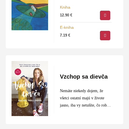
Kniha
12.90
€
E-kniha
7.19
€
Vzchop sa dievča
Nemáte niekedy dojem, že
všetci ostatní majú v živote
jasno, iba vy netušíte, čo robiť?
Ak áno, Rachel Hollisová vám
chce čosi povedať: