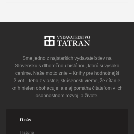
Sme jedno z najstarších vydavateľstiev na
Slovensku s dlhoročnou históriou, ktorú si vysoko
ceníme. Naše motto znie – Knihy pre hodnotnejší
život – lebo z vlastnej skúsenosti vieme, že čítanie
kníh nielen obohacuje, ale aj pomáha čitateľom v ich
osobnostnom rozvoji a živote.
O nás
História