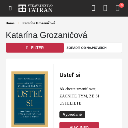
0
Home
Katarína Grozaničová
Katarína Grozaničová
FILTER
Usteľ si
Ak chcete zmeniť svet,
ZAČNITE TÝM, ŽE SI
USTELIETE.
Vypredané
VIAC INFO