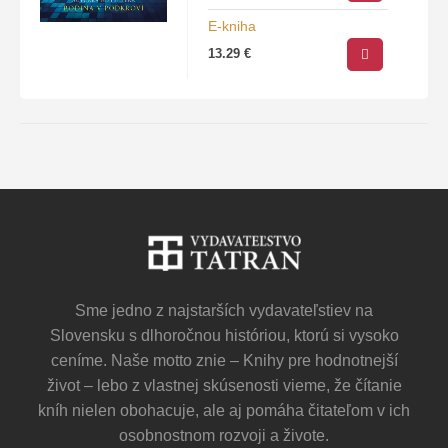
tá však…
E-kniha
13.29
€
Sme jedno z najstarších vydavateľstiev na
Slovensku s dlhoročnou históriou, ktorú si vysoko
ceníme. Naše motto znie – Knihy pre hodnotnejší
život – lebo z vlastnej skúsenosti vieme, že čítanie
kníh nielen obohacuje, ale aj pomáha čitateľom v ich
osobnostnom rozvoji a živote.