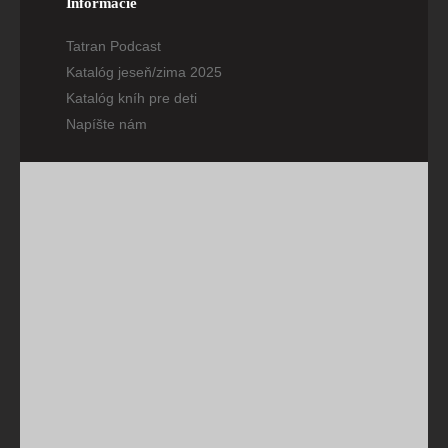
Informácie
Tatran Podcast
Katalóg jeseň/zima 2025
Katalóg kníh pre deti
Napíšte nám