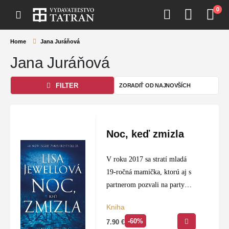
0
Home
Jana Juráňová
Jana Juráňová
FILTER
Noc, keď zmizla
V roku 2017 sa stratí mladá
19-ročná mamička, ktorú aj s
partnerom pozvali na party
bohatí spolužiaci. Z večierka sa
Kniha
viac domov nevrátila. Jej
-60%
7.90
€
zúfalá matka zalarmuje políciu,