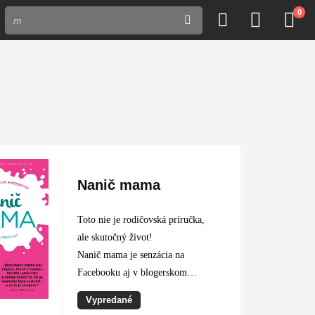
0
Nanič mama
Toto nie je rodičovská príručka,
ale skutočný život!
Nanič mama je senzácia na
Facebooku aj v blogerskom
svete. Tisíce fanúšikov s
Vypredané
nadšením sledujú jej príspevky, v