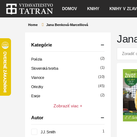
DOMOV
KNIHY
KNIHY V ZĽA
Home
Jana Benková-Marcelliová
Jana
Kategórie
(2)
Poézia
(1)
Slovenská tvorba
(10)
Vianoce
(45)
Oriezky
(2)
Eseje
Zobraziť viac +
Autor
1
J.J. Smith