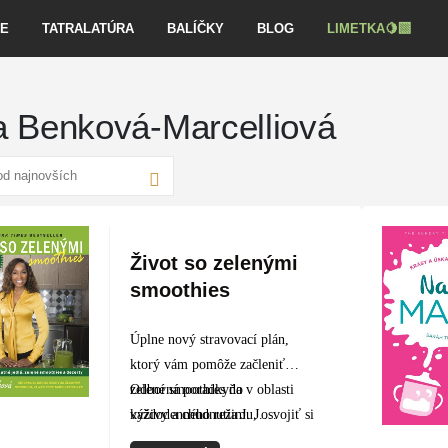
VE
TATRALATÚRA
BALÍČKY
BLOG
LIMETKA🍋‍🟩
 Benková-Marcelliová
Život so zelenými
smoothies
Úplne nový stravovací plán,
ktorý vám pomôže začleniť
zelené smoothies do
Odborná poradkyňa v oblasti
každodenného režimu, osvojiť si
výživy a chudnutia J. J.
zdravšie stravovacie návyky a
Smithová…