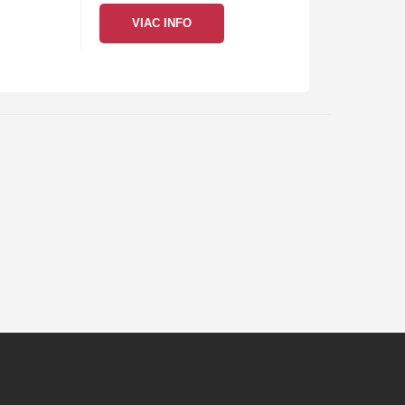
ktorých prináša vtipný a
VIAC INFO
dokonale…