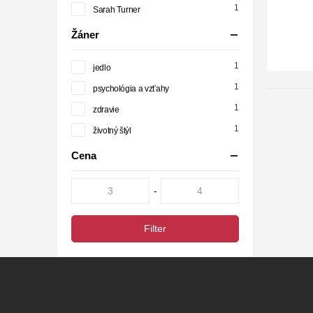
1
Sarah Turner
Žáner
1
jedlo
1
psychológia a vzťahy
1
zdravie
1
životný štýl
Cena
-
Filter