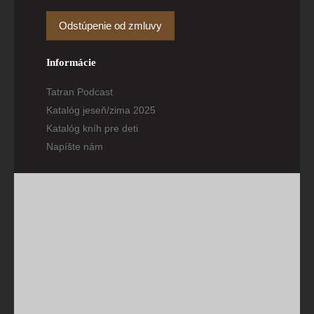
Odstúpenie od zmluvy
Informácie
Tatran Podcast
Katalóg jeseň/zima 2025
Katalóg kníh pre deti
Napíšte nám