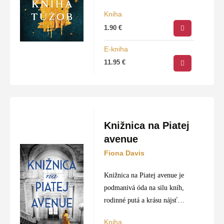
poslednej stránky. Fiktívny
Kniha
príbeh nás zavedie do
1.90
€
historickej Galiley v časoch
tvrdého židovského odporu
E-kniha
voči rímskej porobe.
11.95
€
Stredobodom príbehu…
Knižnica na Piatej
avenue
Fiona Davis
Knižnica na Piatej avenue je
podmanivá óda na silu kníh,
rodinné putá a krásu nájsť
odvahu byť sám sebou.
Kniha