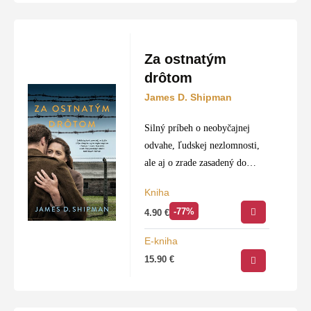
Za ostnatým
drôtom
James D. Shipman
Silný príbeh o neobyčajnej
odvahe, ľudskej nezlomnosti,
ale aj o zrade zasadený do
nacistického tábora smrti v
Kniha
Osvienčime, kde začala v
-77%
4.90
€
októbri 1944 uprostred pekla
klíčiť nenápadná revolta
E-kniha
väzňov ochotných…
15.90
€