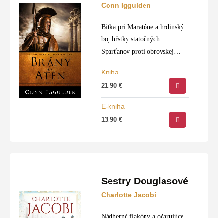
Conn Iggulden
Bitka pri Maratóne a hrdinský
boj hŕstky statočných
Sparťanov proti obrovskej
perzskej presile pri
Kniha
Termopylách sú dve z
21.90
€
najznámejších bitiek
starovekého sveta. Desaťročie v
E-kniha
gréckych dejinách medzi rokmi
13.90
€
490 –…
Sestry Douglasové
Charlotte Jacobi
Nádherné flakóny a očarujúce