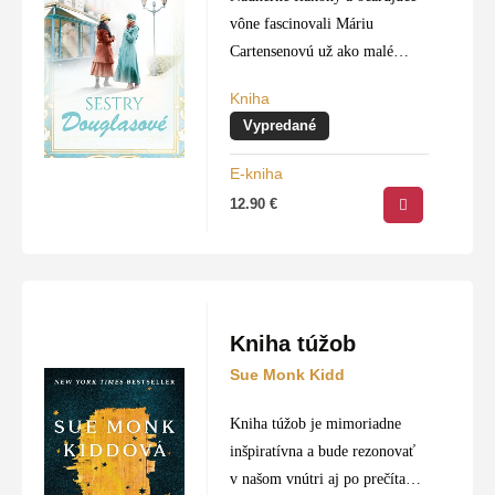
vône fascinovali Máriu
Cartensenovú už ako malé
dievčatko. Na prechádzkach s
Kniha
opatrovateľkou obdivovala
Vypredané
parfumy význačných
hamburských dám a každá
E-kniha
návšteva parfumérie bola pre
12.90
€
ňu malou slávnosťou….
Kniha túžob
Sue Monk Kidd
Kniha túžob je mimoriadne
inšpiratívna a bude rezonovať
v našom vnútri aj po prečítaní