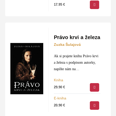
17.95
€
Právo krvi a železa
Zuzka Šulajová
Ak si prajete knihu Právo krvi
a železa s podpisom autorky,
napíšte nám na
info@slovtatran.sk
.
Kniha
29.90
€
E-kniha
20.90
€