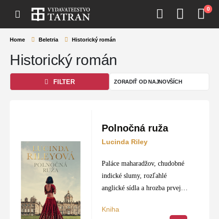
0
Home
Beletria
Historický román
Historický román
FILTER
Polnočná ruža
Lucinda Riley
Paláce maharadžov, chudobné
indické slumy, rozľahlé
anglické sídla a hrozba prvej
svetovej vojny. Tieto prvky
Kniha
umne utkali príbeh, ktorý sa