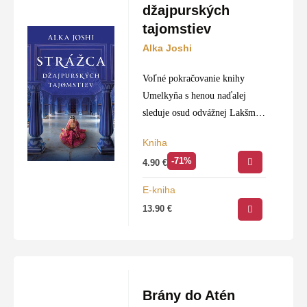
džajpurských
tajomstiev
Alka Joshi
Voľné pokračovanie knihy
Umelkyňa s henou naďalej
sleduje osud odvážnej Lakšmí,
no ústrednou postavou príbehu
Kniha
je jej pomocník Malik. Je leto
-71%
4.90
€
1969 a Lakšmí, teraz vydatá za
Dr. Jaya Kumara…
E-kniha
13.90
€
Brány do Atén