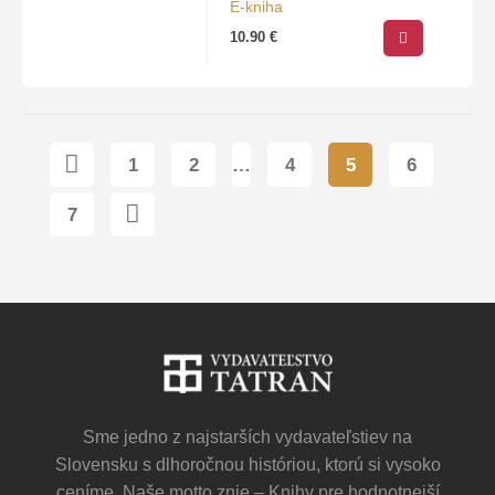
E-kniha
mladých…
10.90
€
1
2
…
4
5
6
7
Sme jedno z najstarších vydavateľstiev na
Slovensku s dlhoročnou históriou, ktorú si vysoko
ceníme. Naše motto znie – Knihy pre hodnotnejší