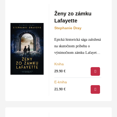
Ženy zo zámku
Lafayette
Stephanie Dray
Epická historická sága založená
na skutočnom príbehu o
výnimočnom zámku Lafayette
v srdci Francúzska a o ženách,
Kniha
ktoré sú s ním spojené. Osirelú
29.90
€
učiteľku z II. svetovej vojny,
bohabojnú šľachtičnú…
E-kniha
21.90
€