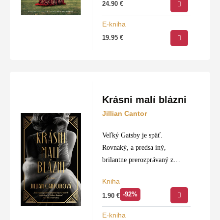
24.90
€
naprieč oceánmi a generáciami
o osemdesiat rokov neskôr
E-kniha
stretne s…
19.95
€
Krásni malí blázni
Jillian Cantor
Veľký Gatsby je späť.
Rovnaký, a predsa iný,
brilantne prerozprávaný z
pohľadu troch silných žien.
Kniha
-92%
1.90
€
E-kniha