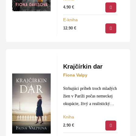
Veľkolepé prostredie ikonickej
4.90
€
knižnice v New Yorku ožíva
naprieč generáciami, pretože…
E-kniha
12.90
€
Krajčírkin dar
Fiona Valpy
Strhujúci príbeh troch mladých
žien v Paríži počas nemeckej
okupácie, živý a realistický
obraz vojnou zmietaného
Kniha
mesta, priateľstva až za hrob a
2.90
€
neochvejnej túžby prežiť.
Autorka spojila osudy troch