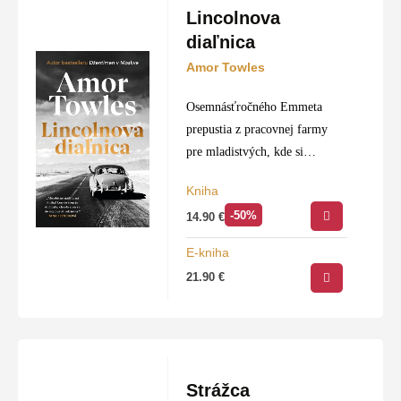
Lincolnova
diaľnica
Amor Towles
Osemnásťročného Emmeta
prepustia z pracovnej farmy
pre mladistvých, kde si
odpykal pätnásť mesiacov za
Kniha
neúmyselné zabitie. Emmet
-50%
14.90
€
túži len po jedinej veci: zbaliť
svojho mladšieho osemročného
E-kniha
brata a odísť s…
21.90
€
Strážca