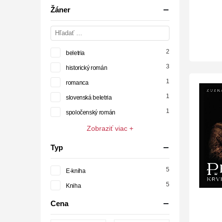
Žáner
2
beletria
3
historický román
1
romanca
1
slovenská beletria
1
spoločenský román
Zobraziť viac +
Typ
5
E-kniha
5
Kniha
Cena