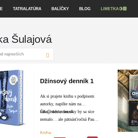
VE
TATRALATÚRA
BALÍČKY
BLOG
LIMETKA🍋‍🟩
ka Šulajová
Džínsový denník 1
Ak si prajete knihu s podpisom
autorky, napíšte nám na
info@slovtatran.sk
Čítať cudzie denníky by sa síce
.
nemalo… ale pätnásťročná Paula
vás pozýva urobiť výnimku.
Kniha
Paula je prváčka na gymnáziu a