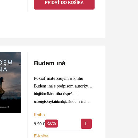
PRIDAŤ DO KOŠÍKA
Budem iná
Pokiaľ máte záujem o knihu
Budem iná s podpisom autorky,
napíšte nám na
Najnovšia kniha úspešnej
info@slovtatran.sk
slovenskej autorky Budem iná
.
pootvorí dvere do života
Kniha
petržalskej sídliskovej mládeže.
-50%
9.90
€
Mrazivý intenzívny príbeh…
E-kniha