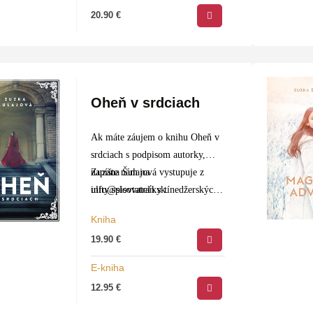
20.90
€
Oheň v srdciach
Ak máte záujem o knihu Oheň v
srdciach s podpisom autorky,
napíšte nám na
Zuzana Šulajová vystupuje z
info@slovtatran.sk
ulity spisovateľky tínedžerských
.
románov a prichádza s vyzretým
Kniha
a prepracovaným dielom pre…
19.90
€
E-kniha
12.95
€