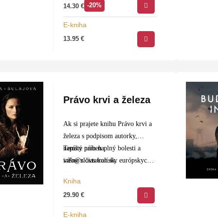
-20%
14.30
€
jej…
E-kniha
13.95
€
Právo krvi a železa
Ak si prajete knihu Právo krvi a
železa s podpisom autorky,
napíšte nám na
Temný príbeh plný bolesti a
info@slovtatran.sk
vášne z čias kolísky európskych
.
národov v tajomnom období 6. –
Kniha
…
29.90
€
E-kniha