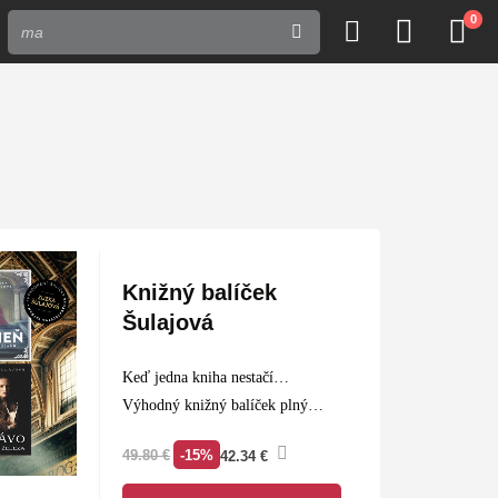
0
Knižný balíček
Šulajová
Keď jedna kniha nestačí…
Výhodný knižný balíček plný
skvelého čítania je tou správnou
-15%
49.80
€
42.34
€
voľbou pre každého knihomoľa.