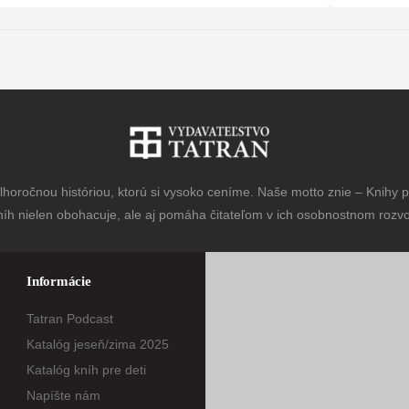
horočnou históriou, ktorú si vysoko ceníme. Naše motto znie – Knihy pr
níh nielen obohacuje, ale aj pomáha čitateľom v ich osobnostnom rozvoj
Informácie
Tatran Podcast
Katalóg jeseň/zima 2025
Katalóg kníh pre deti
Napíšte nám