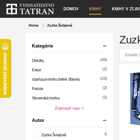
DOMOV
KNIHY
KNIHY V ZĽA
Home
Zuzka Šulajová
Zuz
Kategórie
(45)
Oriezky
(2)
Eseje
(23)
Upaľuj po knihu (letné čítanie)
(2)
Poézia
(1)
Slovenská tvorba
Zobraziť viac +
Autor
6
Zuzka Šulajová