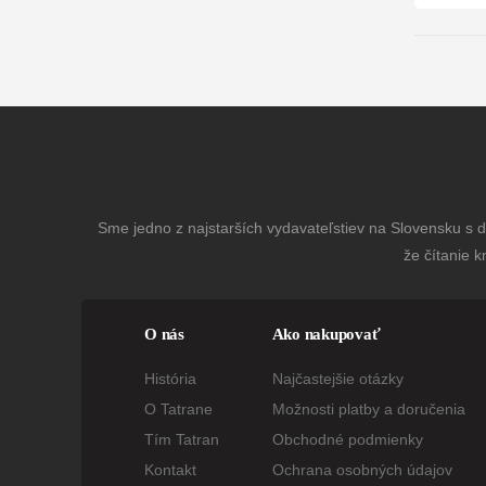
Sme jedno z najstarších vydavateľstiev na Slovensku s dl
že čítanie k
O nás
Ako nakupovať
História
Najčastejšie otázky
O Tatrane
Možnosti platby a doručenia
Tím Tatran
Obchodné podmienky
Kontakt
Ochrana osobných údajov