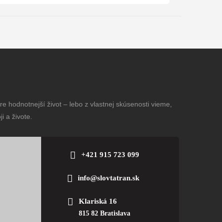
e hodnotnejší život – lebo z vlastnej skúsenosti vieme,
i a živote.
+421 915 723 099
info@slovtatran.sk
Klariská 16
815 82 Bratislava