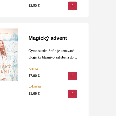
12.95
€
Magický advent
Gymnazistka Sofia je uznávaná
blogerka bláznivo zaľúbená do
Sama, pri ktorom stráca reč. Jej
Kniha
najbližšej dôverníčke a poradkyni
17.90
€
Karine sa tiež nedarí zaujať idol
svojich snov. Takže obsah ich
E-kniha
rozhovorov…
11.69
€