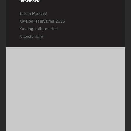
Informácie
Tatran Podcast
Katalóg jeseň/zima 2025
Katalóg kníh pre deti
Napíšte nám