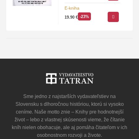
E-kniha
-23%
19.90
€
Sme jedno z najstarších vydavateľstiev na
Slovensku s dlhoročnou históriou, ktorú si vysoko
ceníme. Naše motto znie – Knihy pre hodnotnejší
život – lebo z vlastnej skúsenosti vieme, že čítanie
kníh nielen obohacuje, ale aj pomáha čitateľom v ich
osobnostnom rozvoji a živote.