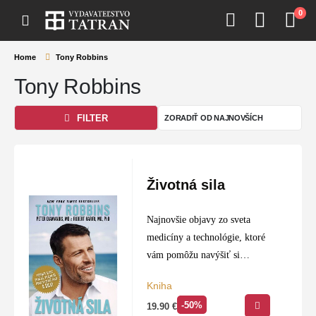
0
Home
Tony Robbins
Tony Robbins
FILTER
Životná sila
Najnovšie objavy zo sveta
medicíny a technológie, ktoré
vám pomôžu navýšiť si
energiu, silu, predísť chorobe a
Kniha
predĺžiť si život.
-50%
19.90
€