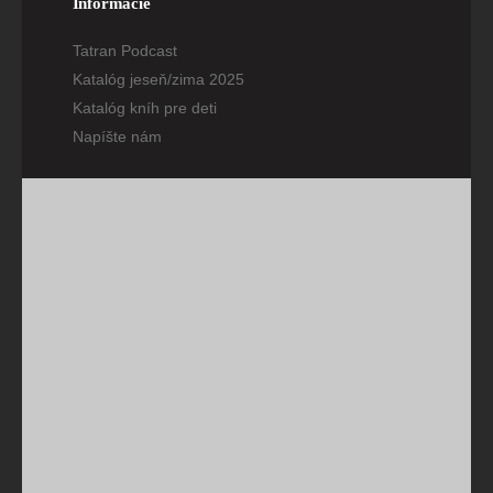
Informácie
Tatran Podcast
Katalóg jeseň/zima 2025
Katalóg kníh pre deti
Napíšte nám