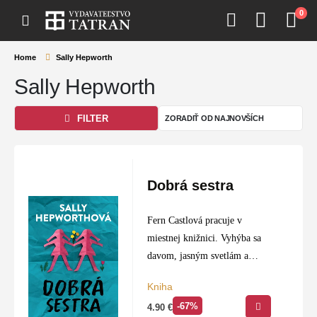
0
Home
Sally Hepworth
Sally Hepworth
FILTER
Dobrá sestra
Fern Castlová pracuje v
miestnej knižnici. Vyhýba sa
davom, jasným svetlám a
silným hlukom, kedykoľvek je
Kniha
to možné. Fern má dôsledne
-67%
4.90
€
organizovaný život a zmena