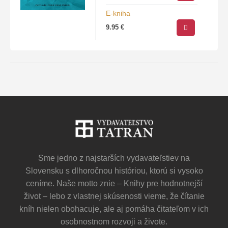
režimu môže mať nebezpečné
E-kniha
následky….
9.95
€
Sme jedno z najstarších vydavateľstiev na
Slovensku s dlhoročnou históriou, ktorú si vysoko
ceníme. Naše motto znie – Knihy pre hodnotnejší
život – lebo z vlastnej skúsenosti vieme, že čítanie
kníh nielen obohacuje, ale aj pomáha čitateľom v ich
osobnostnom rozvoji a živote.