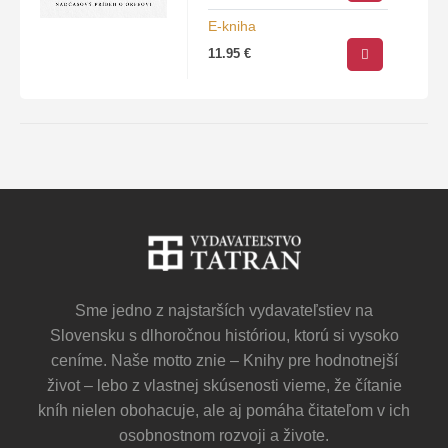
mýtov. Debut Petra Martiniaka
E-kniha
skúma, čo z mýtov prežilo v
11.95
€
človeku…
Sme jedno z najstarších vydavateľstiev na
Slovensku s dlhoročnou históriou, ktorú si vysoko
ceníme. Naše motto znie – Knihy pre hodnotnejší
život – lebo z vlastnej skúsenosti vieme, že čítanie
kníh nielen obohacuje, ale aj pomáha čitateľom v ich
osobnostnom rozvoji a živote.