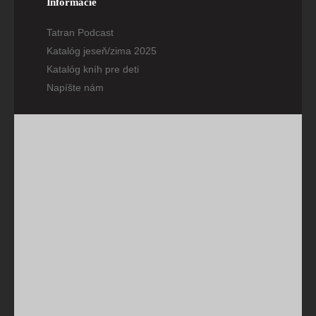
Informácie
Tatran Podcast
Katalóg jeseň/zima 2025
Katalóg kníh pre deti
Napíšte nám