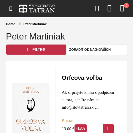
0
Home
Peter Martiniak
Peter Martiniak
FILTER
Orfeova voľba
Ak si prajete knihu s podpisom
autora, napíšte nám na
info@slovtatran.sk
.
Orfeova voľba je moderná
Kniha
reinterpretácia jedného z
-18%
13.00
€
najznámejších antických