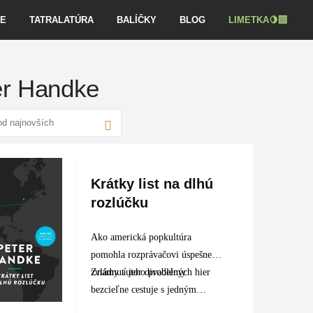
VE
TATRALATÚRA
BALÍČKY
BLOG
LIMETKA🍋‍🟩
er Handke
Krátky list na dlhú
rozlúčku
Ako americká popkultúra
pomohla rozprávačovi úspešne
zvládnuť jeho problémy
Známy autor divadelných hier
bezcieľne cestuje s jedným
kufrom po Amerike. Nie je to