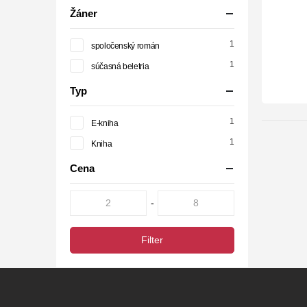
Žáner
1
spoločenský román
1
súčasná beletria
Typ
1
E-kniha
1
Kniha
Cena
-
Filter