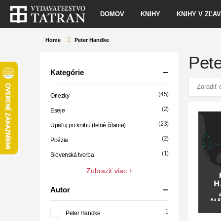
DOMOV
KNIHY
KNIHY V ZĽA
Home
Peter Handke
Pet
Kategórie
(45)
Oriezky
(2)
Eseje
(23)
Upaľuj po knihu (letné čítanie)
(2)
Poézia
(1)
Slovenská tvorba
Zobraziť viac +
Autor
1
Peter Handke