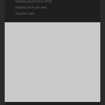
Katalóg jeseň/zima 2025
Katalóg kníh pre deti
Napíšte nám