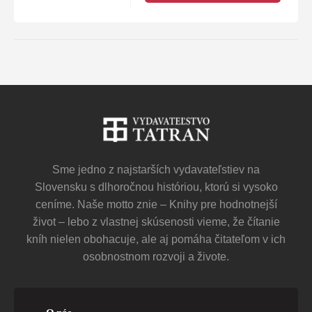
Sme jedno z najstarších vydavateľstiev na
Slovensku s dlhoročnou históriou, ktorú si vysoko
ceníme. Naše motto znie – Knihy pre hodnotnejší
život – lebo z vlastnej skúsenosti vieme, že čítanie
kníh nielen obohacuje, ale aj pomáha čitateľom v ich
osobnostnom rozvoji a živote.