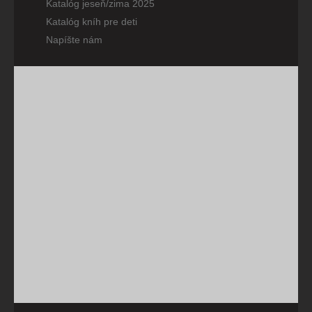
Katalóg jeseň/zima 2025
Katalóg kníh pre deti
Napíšte nám