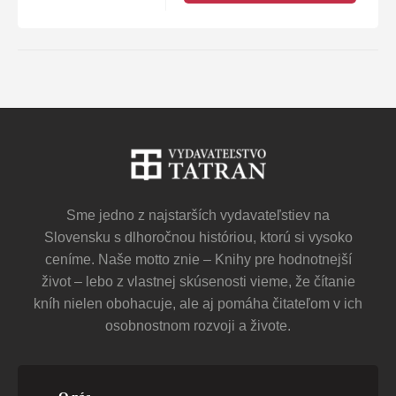
Sme jedno z najstarších vydavateľstiev na
Slovensku s dlhoročnou históriou, ktorú si vysoko
ceníme. Naše motto znie – Knihy pre hodnotnejší
život – lebo z vlastnej skúsenosti vieme, že čítanie
kníh nielen obohacuje, ale aj pomáha čitateľom v ich
osobnostnom rozvoji a živote.