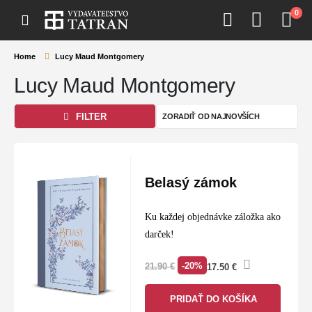
0
Home
Lucy Maud Montgomery
Lucy Maud Montgomery
FILTER
Belasý zámok
Ku každej objednávke záložka ako
darček!
-20%
21.90
€
17.50
€
PRIDAŤ DO KOŠÍKA