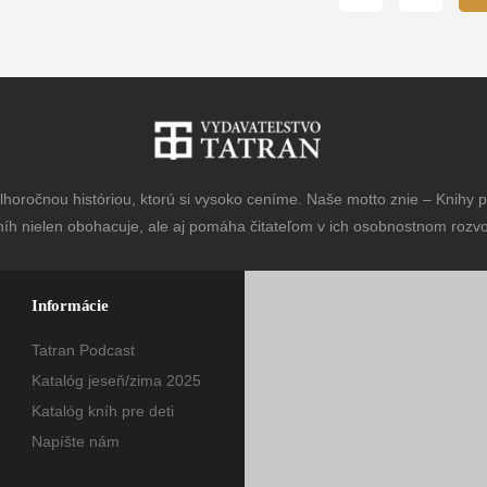
horočnou históriou, ktorú si vysoko ceníme. Naše motto znie – Knihy pr
níh nielen obohacuje, ale aj pomáha čitateľom v ich osobnostnom rozvoj
Informácie
Tatran Podcast
Katalóg jeseň/zima 2025
Katalóg kníh pre deti
Napíšte nám