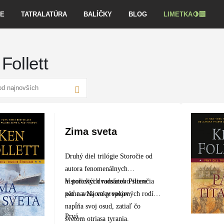
VE
TATRALATÚRA
BALÍČKY
BLOG
LIMETKA🍋‍🟩
Follett
Zima sveta
Druhý diel trilógie Storočie od
autora fenomenálnych
historických románov Piliere
V polovici dvadsiateho storočia
zeme a Na veky vekov.
päť navzájom prepojených rodín
napĺňa svoj osud, zatiaľ čo
Prvá…
svetom otriasa tyrania.