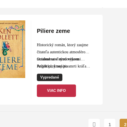
Piliere zeme
Historický román, ktorý zaujme
čitateľa autentickou atmosférou a
nezabudnuteľnými výjavmi…
Ocitáme sa v stredovekom
Príbeh plný napätia…
Anglicku, ktoré po smrti kráľa
Vzrušenia… Dokonale
Henryho sužuje nielen občianska
Vypredané
vygradovaný…</strong >
vojna,…
VIAC INFO
1
2