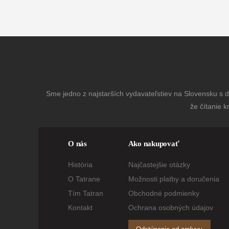
Sme jedno z najstarších vydavateľstiev na Slovensku s dl
že čítanie k
O nás
Ako nakupovať
História
Najčastejšie otázky
O Tatrane
Možnosti platby a doručenia
Tím Tatran
Obchodné podmienky
Kontakt
Ochrana osobných údajov