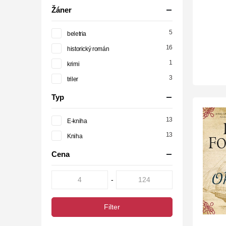
Žáner
5
beletria
16
historický román
1
krimi
3
triler
Typ
13
E-kniha
13
Kniha
Cena
-
Filter