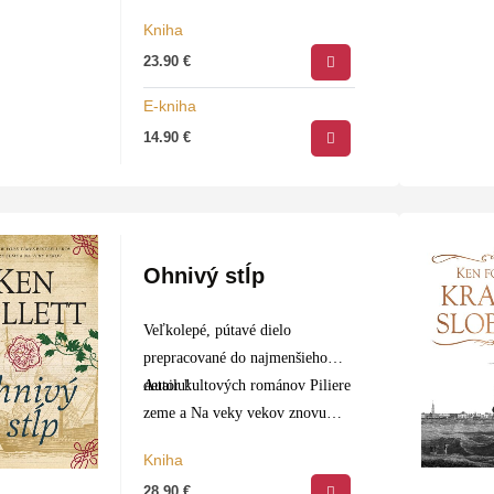
Kniha
23.90
€
E-kniha
14.90
€
Ohnivý stĺp
Veľkolepé, pútavé dielo
prepracované do najmenšieho
detailu!
Autor kultových románov Piliere
zeme a Na veky vekov znovu
potvrdil, že je majstrom
Kniha
historického románu. Jeho
28.90
€