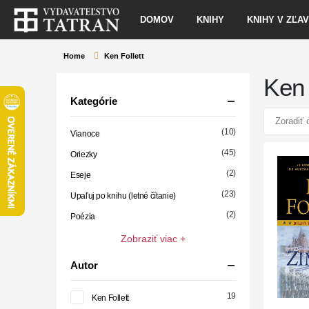
DOMOV
KNIHY
KNIHY V ZĽA
Home
Ken Follett
Ken 
Kategórie
(10)
Vianoce
(45)
Oriezky
(2)
Eseje
(23)
Upaľuj po knihu (letné čítanie)
(2)
Poézia
Zobraziť viac +
Autor
19
Ken Follett