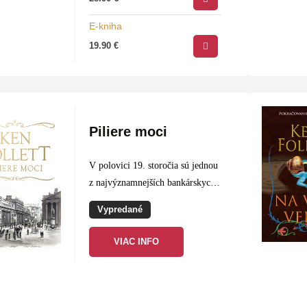
najnovší román Ohnivý stĺp
obsadil horné priečky…
E-kniha
19.90
€
Piliere moci
V polovici 19. storočia sú jednou
z najvýznamnejších bankárskych
rodín v Londýne Pilasterovci.
Vypredané
Členovia rozvetvenej rodiny
tvrdo presadzujú svoje osobné
VIAC INFO
záujmy, chamtivosť a zhýralosť
niektorých z nich nepozná
hranice. Vzájomná…