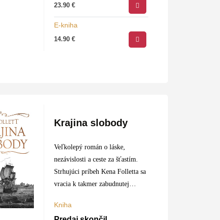
23.90
€
E-kniha
14.90
€
Krajina slobody
Veľkolepý román o láske,
nezávislosti a ceste za šťastím.
Strhujúci príbeh Kena Folletta sa
vracia k takmer zabudnutej
kapitole anglicko-amerických
Kniha
dejín. Mladý charizmatický Mack
Predaj skončil