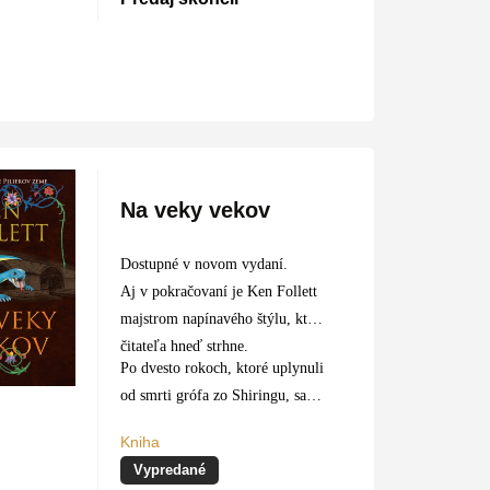
McAsh hrdlačí celé dni od svitu
do…
Na veky vekov
Dostupné v novom vydaní.
Aj v pokračovaní je Ken Follett
majstrom napínavého štýlu, ktorý
čitateľa hneď strhne.
Po dvesto rokoch, ktoré uplynuli
od smrti grófa zo Shiringu, sa
čitateľ znovu vracia…
Kniha
Vypredané