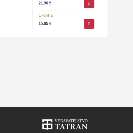
21.90
€
manipulatívnej…
E-kniha
15.95
€