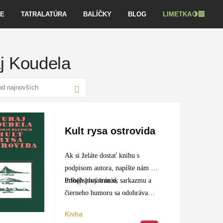
VE
TATRALATÚRA
BALÍČKY
BLOG
LIMETKA🍋‍🟩
j Koudela
Kult rysa ostrovida
Ak si želáte dostať knihu s
podpisom autora, napíšte nám na
info@slovtatran.sk
Príbeh plný irónie, sarkazmu a
čierneho humoru sa odohráva
počas siedmich dní vo svete
Kniha
moci, cynického bohatstva a