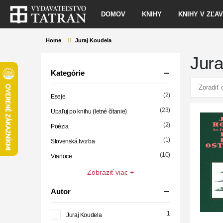
DOMOV
KNIHY
KNIHY V ZĽA
Home
Juraj Koudela
Jura
Kategórie
(2)
Eseje
(23)
Upaľuj po knihu (letné čítanie)
(2)
Poézia
(1)
Slovenská tvorba
(10)
Vianoce
Zobraziť viac +
Autor
1
Juraj Koudela