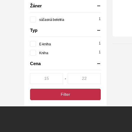
Žáner
1
súčasná beletria
Typ
1
E-kniha
1
Kniha
Cena
-
Filter