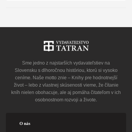
Sme jedno z najstarších vydavateľstiev na
Slovensku s dlhoročnou históriou, ktorú si vysoko
ceníme. Naše motto znie – Knihy pre hodnotnejší
život – lebo z vlastnej skúsenosti vieme, že čítanie
kníh nielen obohacuje, ale aj pomáha čitateľom v ich
osobnostnom rozvoji a živote.
O nás