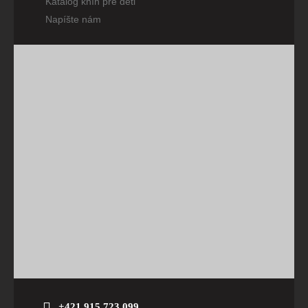
Katalóg kníh pre deti
Napíšte nám
+421 915 723 099