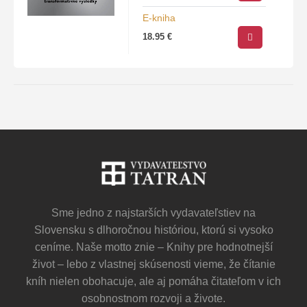
E-kniha
18.95
€
Sme jedno z najstarších vydavateľstiev na
Slovensku s dlhoročnou históriou, ktorú si vysoko
ceníme. Naše motto znie – Knihy pre hodnotnejší
život – lebo z vlastnej skúsenosti vieme, že čítanie
kníh nielen obohacuje, ale aj pomáha čitateľom v ich
osobnostnom rozvoji a živote.