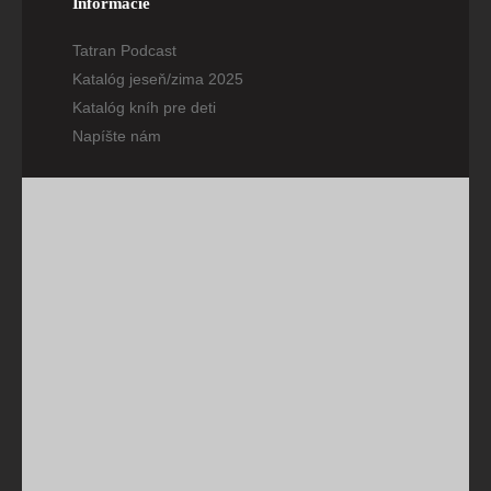
Informácie
Tatran Podcast
Katalóg jeseň/zima 2025
Katalóg kníh pre deti
Napíšte nám