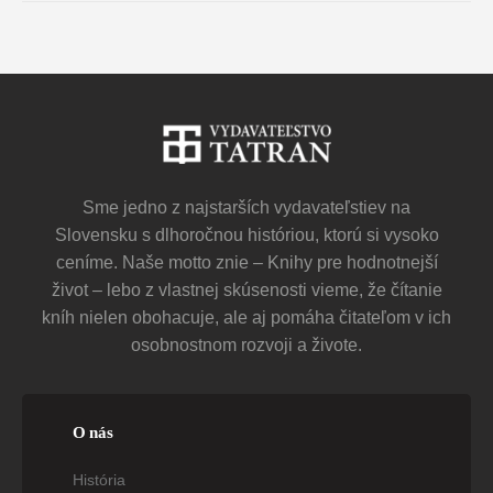
Sme jedno z najstarších vydavateľstiev na
Slovensku s dlhoročnou históriou, ktorú si vysoko
ceníme. Naše motto znie – Knihy pre hodnotnejší
život – lebo z vlastnej skúsenosti vieme, že čítanie
kníh nielen obohacuje, ale aj pomáha čitateľom v ich
osobnostnom rozvoji a živote.
O nás
História