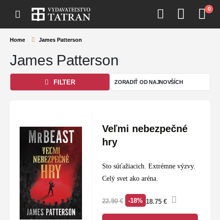
0
Home
James Patterson
James Patterson
FILTER
Veľmi nebezpečné
hry
Sto súťažiacich. Extrémne výzvy.
Celý svet ako aréna.
-18%
22.90
€
18.75
€