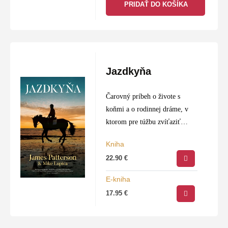
PRIDAŤ DO KOŠÍKA
Jazdkyňa
Čarovný príbeh o živote s
koňmi a o rodinnej dráme, v
ktorom pre túžbu zvíťaziť
eskaluje vzťah medzi matkou a
Kniha
dcérou. Obe sú šampiónky v
22.90
€
jazde na koni a obe…
E-kniha
17.95
€