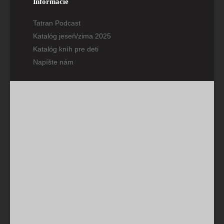
Informácie
Tatran Podcast
Katalóg jeseň/zima 2025
Katalóg kníh pre deti
Napíšte nám