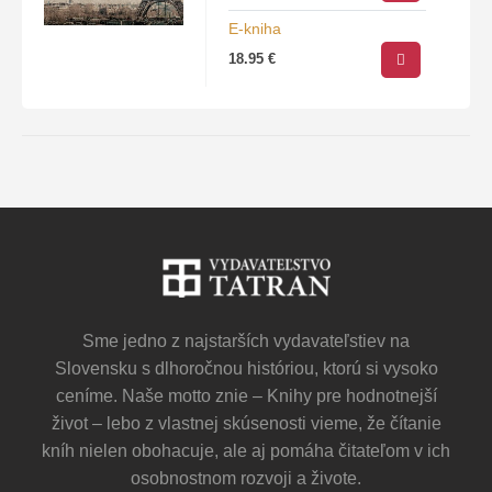
holandského
E-kniha
protifašistického…
18.95
€
Sme jedno z najstarších vydavateľstiev na
Slovensku s dlhoročnou históriou, ktorú si vysoko
ceníme. Naše motto znie – Knihy pre hodnotnejší
život – lebo z vlastnej skúsenosti vieme, že čítanie
kníh nielen obohacuje, ale aj pomáha čitateľom v ich
osobnostnom rozvoji a živote.