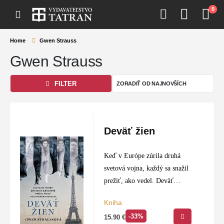
0
Home
Gwen Strauss
Gwen Strauss
FILTER
Deväť žien
Keď v Európe zúrila druhá
svetová vojna, každý sa snažil
prežiť, ako vedel. Deväť
silných žien, niektoré z nich
Kniha
iba tínedžerky, sa hneď aktívne
-33%
15.90
€
zapojilo do francúzskeho a