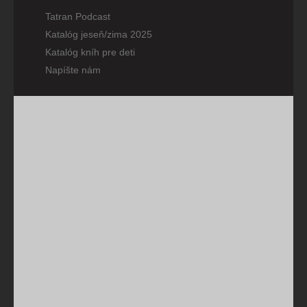
Tatran Podcast
Katalóg jeseň/zima 2025
Katalóg kníh pre deti
Napíšte nám