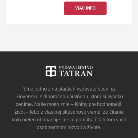
umení, ale taktiež spoločensko-
VIAC INFO
politické súvislosti, s ktorými
sú jednotlivé modernistické…
Sme jedno z najstarších vydavateľstiev na
Slovensku s dlhoročnou históriou, ktorú si vysoko
ceníme. Naše motto znie – Knihy pre hodnotnejší
život – lebo z vlastnej skúsenosti vieme, že čítanie
kníh nielen obohacuje, ale aj pomáha čitateľom v ich
osobnostnom rozvoji a živote.