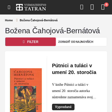
0
Home
Božena Čahojová-Bernátová
Božena Čahojová-Bernátová
FILTER
Pútnici a tuláci v
umení 20. storočia
V knihe Pútnici a tuláci v
umení 20. storočia autorka
sústredene zaznamenáva svoje
poznatky o tendenciách
Vypredané
moderny a postmoderny v