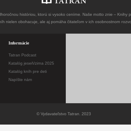
horočnou históriou, ktorú si vysoko ceníme. Naše motto znie – Knihy pr
níh nielen obohacuje, ale aj pomáha čitateľom v ich osobnostnom rozvoj
Informácie
Tatran Podcast
Katalóg jeseň/zima 2025
Katalóg kníh pre deti
Napíšte nám
© Vydavateľstvo Tatran. 2023