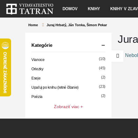
DOMOV
KNIHY
KNIHY V ZĽA
Home
Juraj Hrbatý, Ján Tonka, Šimon Pekar
Jura
Kategórie
Nebol
(10)
Vianoce
(45)
Oriezky
(2)
Eseje
(23)
Upaľuj po knihu (letné čítanie)
(2)
Poézia
Zobraziť viac +