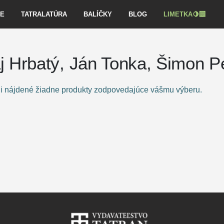
VE
TATRALATÚRA
BALÍČKY
BLOG
LIMETKA🍋‍🟩
j Hrbatý, Ján Tonka, Šimon P
i nájdené žiadne produkty zodpovedajúce vášmu výberu.