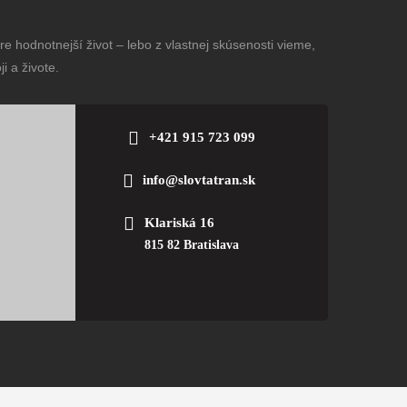
e hodnotnejší život – lebo z vlastnej skúsenosti vieme,
i a živote.
+421 915 723 099
info@slovtatran.sk
Klariská 16
815 82 Bratislava