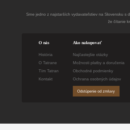
Sme jedno z najstarších vydavateľstiev na Slovensku s dl
že čítanie k
O nás
Ako nakupovať
História
Najčastejšie otázky
O Tatrane
Možnosti platby a doručenia
Tím Tatran
Obchodné podmienky
Kontakt
Ochrana osobných údajov
Odstúpenie od zmluvy