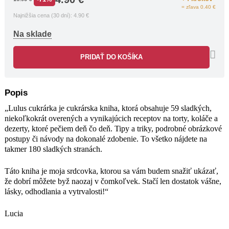
= zľava 0.40 €
Lucia
Najnižšia cena (30 dní):
4.90
€
Na sklade
PRIDAŤ DO KOŠÍKA
Popis
„Lulus cukrárka je cukrárska kniha, ktorá obsahuje 59 sladkých,
niekoľkokrát overených a vynikajúcich receptov na torty, koláče a
dezerty, ktoré pečiem deň čo deň. Tipy a triky, podrobné obrázkové
postupy či návody na dokonalé zdobenie. To všetko nájdete na
takmer 180 sladkých stranách.
Táto kniha je moja srdcovka, ktorou sa vám budem snažiť ukázať,
že dobrí môžete byž naozaj v čomkoľvek. Stačí len dostatok vášne,
lásky, odhodlania a vytrvalosti!“
Lucia