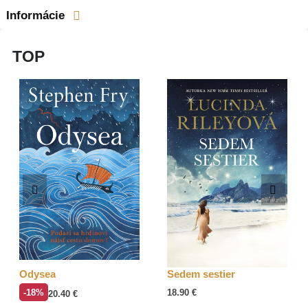
Informácie
TOP
Odysea
Sedem sestier
-18%
18.90
€
20.40
€