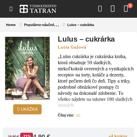
0
Home
Populárno-náučné
,
,
,
Lulus – cukrárka
Lulus – cukrárka
Lucia Gažová
„Lulus cukrárka je cukrárska kniha,
ktorá obsahuje 59 sladkých,
niekoľkokrát overených a vynikajúcich
receptov na torty, koláče a dezerty,
ktoré pečiem deň čo deň. Tipy a triky,
podrobné obrázkové postupy či
návody na dokonalé zdobenie. To
všetko nájdete na takmer 180 sladkých
stranách.
UKÁŽKA
Táto kniha je moja srdcovka, ktorou sa
Čítaj viac
vám budem snažiť ukázať, že dobrí
môžete byž naozaj v čomkoľvek. Stačí
len dostatok vášne, lásky, odhodlania a
4.90
€
vytrvalosti!“
+4 krokov
-71%
16.90
€