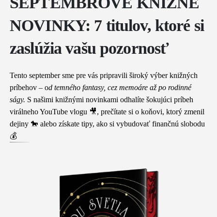
SEPTEMBROVÉ KNIŽNÉ
NOVINKY: 7 titulov, ktoré si
zaslúžia vašu pozornosť
Tento september sme pre vás pripravili široký výber knižných
príbehov – o
d
temného fantasy
, cez
memoáre
až po
rodinné
ságy
.
S našimi knižnými novinkami odhalíte šokujúci príbeh
virálneho YouTube vlogu 🎥, prečítate si o koňovi, ktorý zmenil
dejiny 🐎 alebo získate tipy, ako si vybudovať finančnú slobodu
💰