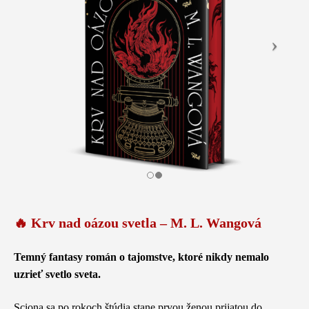
🔥 Krv nad oázou svetla – M. L. Wangová
Temný fantasy román o tajomstve, ktoré nikdy nemalo
uzrieť svetlo sveta.
Sciona sa po rokoch štúdia stane prvou ženou prijatou do