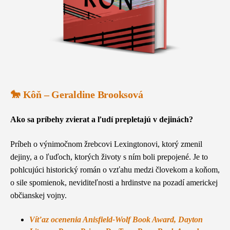
🐎 Kôň – Geraldine Brooksová
Ako sa príbehy zvierat a ľudí prepletajú v dejinách?
Príbeh o výnimočnom žrebcovi Lexingtonovi, ktorý zmenil
dejiny, a o ľuďoch, ktorých životy s ním boli prepojené. Je to
pohlcujúci historický román o vzťahu medzi človekom a koňom,
o sile spomienok, neviditeľnosti a hrdinstve na pozadí americkej
občianskej vojny.
Víťaz ocenenia Anisfield-Wolf Book Award, Dayton