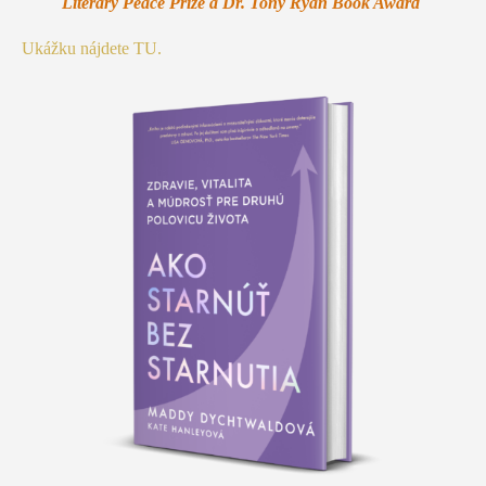
Literary Peace Prize a Dr. Tony Ryan Book Award
Ukážku nájdete TU.