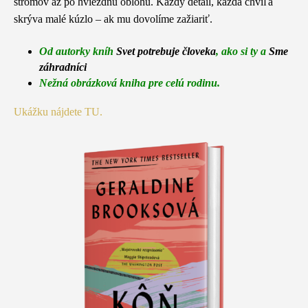
stromov až po hviezdnu oblohu. Každý detail, každá chvíľa
skrýva malé kúzlo – ak mu dovolíme zažiariť.
Od autorky kníh
Svet potrebuje človeka
, ako si ty a
Sme
záhradníci
Nežná obrázková kniha pre celú rodinu.
Ukážku nájdete TU.