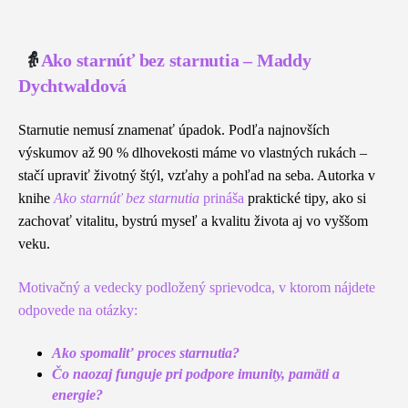
👵
Ako starnúť bez starnutia – Maddy
Dychtwaldová
Starnutie nemusí znamenať úpadok. Podľa najnovších
výskumov až 90 % dlhovekosti máme vo vlastných rukách –
stačí upraviť životný štýl, vzťahy a pohľad na seba. Autorka v
knihe
Ako starnúť bez starnutia
prináša
praktické tipy, ako si
zachovať vitalitu, bystrú myseľ a kvalitu života aj vo vyššom
veku.
Motivačný a vedecky podložený sprievodca, v ktorom nájdete
odpovede na otázky:
Ako spomaliť proces starnutia?
Čo naozaj funguje pri podpore imunity, pamäti a
energie?