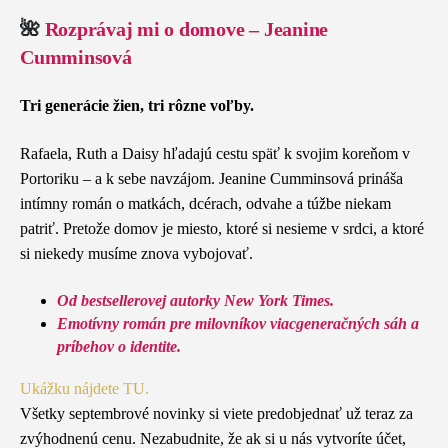
🌺
Rozprávaj mi o domove – Jeanine
Cumminsová
Tri generácie žien, tri rôzne voľby.
Rafaela, Ruth a Daisy hľadajú cestu späť k svojim koreňom v
Portoriku – a k sebe navzájom. Jeanine Cumminsová prináša
intímny román o matkách, dcérach, odvahe a túžbe niekam
patriť. Pretože domov je miesto, ktoré si nesieme v srdci, a ktoré
si niekedy musíme znova vybojovať.
Od bestsellerovej autorky New York Times.
Emotívny román pre milovníkov viacgeneračných sáh a
príbehov o identite.
Ukážku nájdete TU.
Všetky septembrové novinky si viete predobjednať už teraz za
zvýhodnenú cenu. Nezabudnite, že ak si u nás vytvoríte účet,