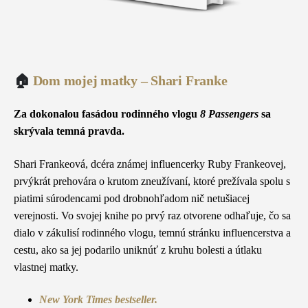
🏠
Dom mojej matky – Shari Franke
Za dokonalou fasádou rodinného vlogu
8 Passengers
sa
skrývala temná pravda.
Shari Frankeová, dcéra známej influencerky Ruby Frankeovej,
prvýkrát prehovára o krutom zneužívaní, ktoré prežívala spolu s
piatimi súrodencami pod drobnohľadom nič netušiacej
verejnosti. Vo svojej knihe po prvý raz otvorene odhaľuje, čo sa
dialo v zákulisí rodinného vlogu, temnú stránku influencerstva a
cestu, ako sa jej podarilo uniknúť z kruhu bolesti a útlaku
vlastnej matky.
New York Times bestseller.