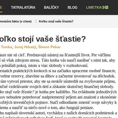
VE
TATRALATÚRA
BALÍČKY
BLOG
LIMETKA🍋‍🟩
iteratúra faktu (v zľave)
Koľko stojí vaše šťastie?
oľko stojí vaše šťastie?
 Tonka
,
Juraj Hrbatý
,
Šimon Pekar
aze nie sú cieľ. Predstavujú nástroj na šťastnejší život. Pre väčšinu
í sú však zdrojom stresu. Táto kniha vás naučí narábať s nimi tak, aby
 prinášali pokoj, istotu a viac slobody v rozhodovaní.
esiatich praktických krokoch si na začiatku upraceme osobné financie,
voríme rezervy, zbavíme sa dlhov a začneme investovať na dôchodok.
ám vytvorí priestor, aby ste sa neskôr sústredili na zvyšovanie príjmu,
ančné vzdelávanie svojich detí a získanie skutočnej finančnej slobody.
o stojí vaše šťastie?
je kniha pre každého. Na zvládnutie jednotlivých
kov nebudete potrebovať nadpriemerný príjem ani znalosti z ekonómie
zložitých investičných pojmov. Stačí odhodlanie zmeniť svoje návyky k
šiemu a naučiť sa niečo nové o tom, ako fungujú peniaze.
hu napísali slovenskí autori, vychádza z našich domácich podmienok a