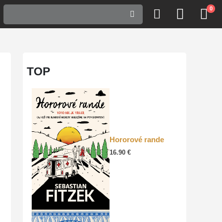
0
TOP
Hororové rande
16.90
€