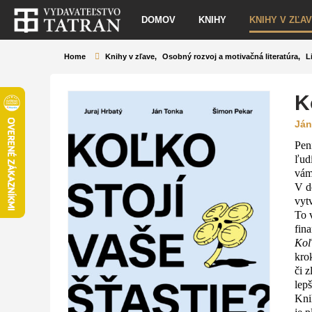
DOMOV
KNIHY
KNIHY V ZĽA
Home
Knihy v zľave
,
Osobný rozvoj a motivačná literatúra
,
L
K
Ján
Peni
ľud
vám
V d
vyt
To v
fin
Koľk
kro
či 
lep
Kni