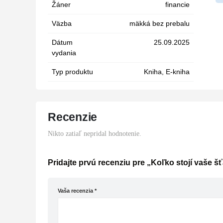
Žáner
financie
zdr
oso
Väzba
mäkká bez prebalu
bud
Dátum
25.09.2025
vydania
Typ produktu
Kniha, E-kniha
Recenzie
Nikto zatiaľ nepridal hodnotenie.
Pridajte prvú recenziu pre „Koľko stojí vaše š
Vaša recenzia
*