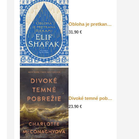
Obloha je pretkaná riekami
31.90
€
Divoké temné pobrežie
23.90
€