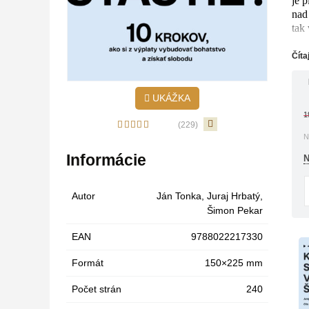
je p
nad
tak 
„M
Číta
UKÁŽKA
1
(229)
N
Informácie
N
Autor
Ján Tonka
,
Juraj Hrbatý
,
„
Šimon Pekar
u
na
EAN
9788022217330
Formát
150×225 mm
Počet strán
240
„