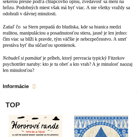
sekerou presne podľa chlapcovho opisu, zvedavosť sa mení na
hrôzu. Podobných miest však má byť viac. A nie všetky vraždy sa
odohrali v dávnej minulosti.
Zatiaľ čo sa Stern prepadá do bludiska, kde sa hranica medzi
realitou, manipuláciou a posadnutosťou stiera, jasné je len jedno:
čím viac sa blíži k pravde, tým väčšie je nebezpečenstvo. A smrť
prestáva byť iba súčasťou spomienok.
Nebudeš si pamätať
je príbeh, ktorý prevracia typický Fitzekov
psychotriler naruby: kto je tu obeť a kto vrah? A je minulosť naozaj
len minulosťou?
Informácie
TOP