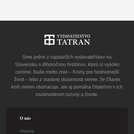
Sme jedno z najstarších vydavateľstiev na
Slovensku s dlhoročnou históriou, ktorú si vysoko
ceníme. Naše motto znie – Knihy pre hodnotnejší
život – lebo z vlastnej skúsenosti vieme, že čítanie
kníh nielen obohacuje, ale aj pomáha čitateľom v ich
osobnostnom rozvoji a živote.
O nás
História