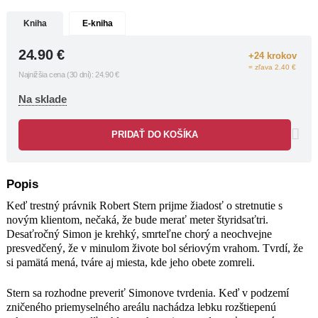
na hrôzu. Podobných miest však má
Kniha
E-kniha
byť viac. A nie všetky vraždy sa
odohrali v dávnej minulosti.
24.90
€
Zatiaľ čo sa Stern prepadá do
+24 krokov
bludiska, kde sa hranica medzi realitou,
= zľava 2.40 €
Najnižšia cena (30 dní):
24.90
€
manipuláciou a posadnutosťou stiera,
jasné je len jedno: čím viac sa blíži k
Na sklade
pravde, tým väčšie je nebezpečenstvo.
A smrť prestáva byť iba súčasťou
PRIDAŤ DO KOŠÍKA
spomienok.
Nebudeš si pamätať
je príbeh, ktorý
prevracia typický Fitzekov psychotriler
naruby: kto je tu obeť a kto vrah? A je
Popis
minulosť naozaj len minulosťou?
Keď trestný právnik Robert Stern prijme žiadosť o stretnutie s
novým klientom, nečaká, že bude merať meter štyridsaťtri.
Desaťročný Simon je krehký, smrteľne chorý a neochvejne
presvedčený, že v minulom živote bol sériovým vrahom. Tvrdí, že
si pamätá mená, tváre aj miesta, kde jeho obete zomreli.
Stern sa rozhodne preveriť Simonove tvrdenia. Keď v podzemí
zničeného priemyselného areálu nachádza lebku rozštiepenú