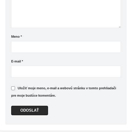
prepnete z reality do knižného príbehu, ale ak
chcete byť v obraze, musíte sa sústrediť.
Pozornosť išla na plné obrátky a ja som postupne
naskočila na vlak, ktorý nezastavoval.
Páčili sa mi postavy, najviac desaťročný Simon, aj
gro príbehu, ktoré sa pohráva s mysľou čitateľa.
Meno
*
Asi sa táto kniha nestane mojím favoritom od
autora, ale rozhodne nezaostáva za jeho
predošlými príbehmi a… som divná, keď milujem
tie jeho Poďakovania? Asi to bude tým, že milujem
E-mail
*
jeho zmysel pre humor. A zostávam mu verná.
Uložiť moje meno, e-mail a webovú stránku v tomto prehliadači
pre moje budúce komentáre.