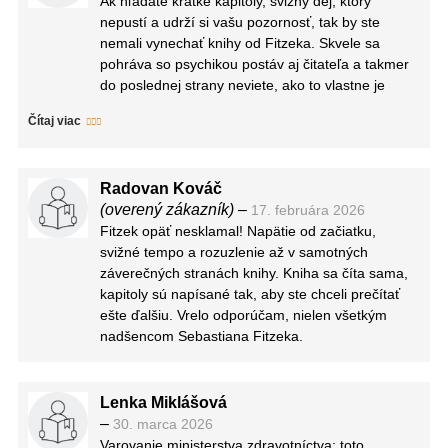
Ak hľadáte krátke kapitoly, svižný dej, ktorý
nepustí a udrží si vašu pozornosť, tak by ste
nemali vynechať knihy od Fitzeka. Skvele sa
pohráva so psychikou postáv aj čitateľa a takmer
do poslednej strany neviete, ako to vlastne je
alebo komu máte veriť.
Čítaj viac
Tentokrát je to príbeh o reinkarnácii, alebo ako
inak vysvetliť, že 10-ročný chlapec spácha vraždu,
ktorá sa udiala skôr, ako sa narodil? Strašne som
Radovan Kováč
sa bála, že to bude reinkarnačná blbosť, ale
(overený zákazník)
–
17. februára 2026
Fitzek ani tentokrát nesklamal a sama som bola
Fitzek opäť nesklamal! Napätie od začiatku,
spokojná s tým, ako to nakoniec vymyslel.
svižné tempo a rozuzlenie až v samotných
Chodíme na miesta, kde sú pochované a
záverečných stranách knihy. Kniha sa číta sama,
zabudnuté telá, a so Simonom, chlapcom, ktorý je
kapitoly sú napísané tak, aby ste chceli prečítať
nevyliečiteľne chorý a ktorý je presvedčený o tom,
ešte ďalšiu. Vrelo odporúčam, nielen všetkým
že spáchal neodpustiteľné zločiny, a s právnikom,
nadšencom Sebastiana Fitzeka.
ktorý uverí v nemožné. Mŕtvoly pribúdajú, napätie
rastie a smrť dýcha všetkým účastníkom na krk.
Tajuplné telefonáty, videá, ktoré svedčia o
nemožnom, a zranenia, pády, dôvera a nádej nás
Lenka Miklášová
sprevádzajú celou knihou.
–
30. marca 2026
Trošku ma štvalo zavádzanie, ktorým Fitzek
Varovanie ministerstva zdravotníctva: toto