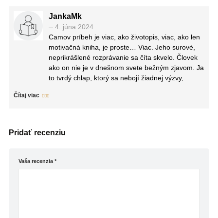
JankaMk
–
4. júna 2024
Camov príbeh je viac, ako životopis, viac, ako len
motivačná kniha, je proste… Viac. Jeho surové,
neprikrášlené rozprávanie sa číta skvelo. Človek
ako on nie je v dnešnom svete bežným zjavom. Ja
to tvrdý chlap, ktorý sa nebojí žiadnej výzvy,
neustále o sebe napriek všetkým úspechom
Čítaj viac
pochybuje, stále súťaží, no iba sám so sebou.
Neustále poukazuje na to, že čitatelia nemusia
behať ultramaratóny ako on, stačí, ak nájdu svoju
vášeň a budú sa jej venovať naplno, bez výnimiek
Pridať recenziu
a ospravedlnení. Je to fascinujúci príbeh, ktorý
vás fakt nakopne o sebe uvažovať, v čom sa
chcete zlepšiť a ako to urobiť.
Vaša recenzia
*