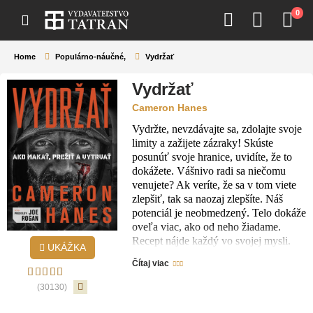
0
Home
Populárno-náučné
,
Vydržať
Vydržať
Cameron Hanes
Vydržte, nevzdávajte sa, zdolajte svoje
limity a zažijete zázraky! Skúste
posunúť svoje hranice, uvidíte, že to
dokážete. Vášnivo radi sa niečomu
venujete? Ak veríte, že sa v tom viete
zlepšiť, tak sa naozaj zlepšíte. Náš
potenciál je neobmedzený. Telo dokáže
oveľa viac, ako od neho žiadame.
Recept nájde každý vo svojej mysli.
UKÁŽKA
Osvojte si celoživotnú múdrosť
Čítaj viac
a disciplínu lovca a ultramaratónca
Camerona Hanesa a podarí sa vám
(30130)
posunúť nielen svoje telesné hranice,
ale aj dodať životu riadny smer.