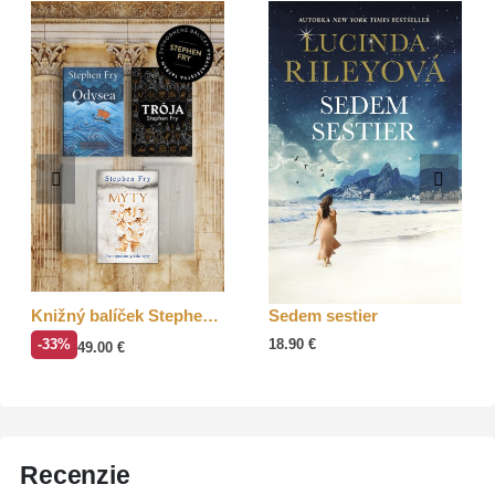
Knižný balíček Stephen Fry
Sedem sestier
-33%
18.90
€
49.00
€
Recenzie