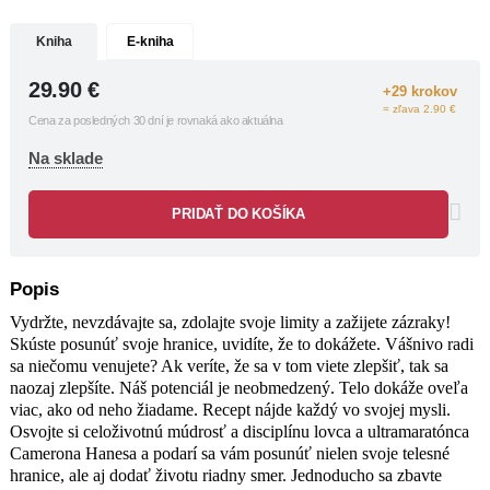
Jednoducho sa zbavte mentálnych
okov a vykročte na novú cestu už dnes.
Kniha
E-kniha
„Trénoval som s najdrsnejšími
29.90
€
+29 krokov
a najtvrdšími chlapmi na planéte a iba
= zľava 2.90 €
Cena za posledných 30 dní je rovnaká ako aktuálna
jeden z nich vyčnieva nad ostatných.
Cameron Hanes.“
Na sklade
DAVID GOGGINS, autor bestsellera
Can’t Hurt Me
PRIDAŤ DO KOŠÍKA
„Cameron Hanes je majstrom jednej z
umeleckých disciplín, ktorej sa
nevenuje veľa pozornosti: umeniu
Popis
vyťažiť zo života čo najviac.“
Vydržte, nevzdávajte sa, zdolajte svoje limity a zažijete zázraky!
JOE ROGAN, z predslovu Vydržať
Skúste posunúť svoje hranice, uvidíte, že to dokážete. Vášnivo radi
sa niečomu venujete? Ak veríte, že sa v tom viete zlepšiť, tak sa
naozaj zlepšíte. Náš potenciál je neobmedzený. Telo dokáže oveľa
viac, ako od neho žiadame. Recept nájde každý vo svojej mysli.
Osvojte si celoživotnú múdrosť a disciplínu lovca a ultramaratónca
Camerona Hanesa a podarí sa vám posunúť nielen svoje telesné
hranice, ale aj dodať životu riadny smer. Jednoducho sa zbavte