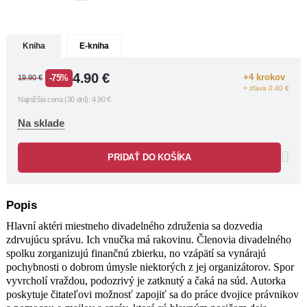
hlavným nosičom deja, odhaliť, kto je
skutočným vrahom.
Kniha
E-kniha
4.90
€
+4 krokov
-75%
19.90
€
= zľava 0.40 €
Najnižšia cena (30 dní):
4.90
€
Na sklade
PRIDAŤ DO KOŠÍKA
Popis
Hlavní aktéri miestneho divadelného združenia sa dozvedia
zdrvujúcu správu. Ich vnučka má rakovinu. Členovia divadelného
spolku zorganizujú finančnú zbierku, no vzápätí sa vynárajú
pochybnosti o dobrom úmysle niektorých z jej organizátorov. Spor
vyvrcholí vraždou, podozrivý je zatknutý a čaká na súd. Autorka
poskytuje čitateľovi možnosť zapojiť sa do práce dvojice právnikov