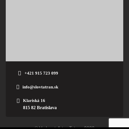
+421 915 723 099
info@slovtatran.sk
Klariská 16
815 82 Bratislava
© Vydavateľstvo Tatran. 2023