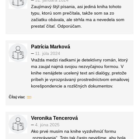
31. januára 2024
Dejovo super, aj odhalenia ma prekvapili. Niektoré
Zaujímavý štýl písania, asi jediná kniha tohoto
veci som tušila vopred, niektoré veci tam možno
typu, ktorú som prečítala, takže som sa zo
boli jemne pritiahnuté za vlasy, ale nepripadali mi
začiatku obávala, ale strhla ma a nevedela som
nereálne. Celkovo som na konci jednoducho mala
prestať čítať. Odporúčam.
pocit, že obdivujem spôsob, akým bola kniha
písaná, ako sa s tým autorka vyhrala a ako
vymyslela záver.
Patrícia Marková
–
11. júla 2024
Vražda medzi riadkami je detektívny román, ktorý
ma zaujal najmä svojou nezvyčajnou formou. V
knihe nenájdete ucelený text ani dialógy, pretože
príbeh je vyrozprávaný prostredníctvom emailovej
korešpondencie a rozličných dokumentov.
V Lockwoode sa počas prípravy divadelnej hry,
Čítaj viac
ktorá je zároveň aj finančnou zbierkou na liečbu
malej Poppy, vnučky organizátorov, stane vražda.
Dvaja študenti práva sú poverení súdnou radou,
Veronika Tencerová
aby prekontrolovali všetky dostupné podklady a
–
4. júna 2025
usvedčili vraha. Podozrivých je veľa, motiváciu by
Ako prvé musím na knihe vyzdvihnúť formu
mohol mať ktokoľvek. Podarí sa budúcim
„rozprávania“. Toto tak často nevidíme, aby bola
právnikom pozliepať zložitú skladačku a odhaliť,