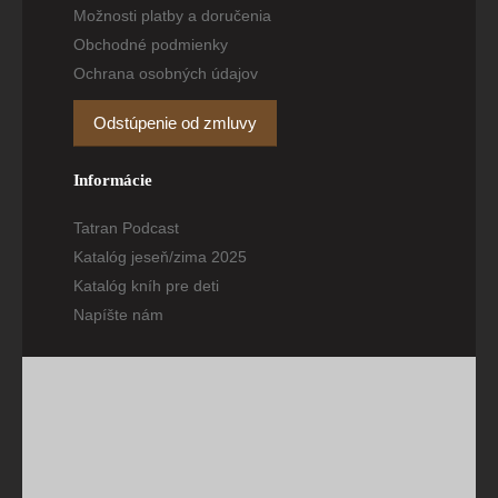
Možnosti platby a doručenia
Obchodné podmienky
Ochrana osobných údajov
Odstúpenie od zmluvy
Informácie
Tatran Podcast
Katalóg jeseň/zima 2025
Katalóg kníh pre deti
Napíšte nám