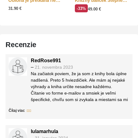
Obloha je pretkaná riekami
Knižný balíček Stephen Fry
31.90
€
-33%
49.00
€
Recenzie
RedRose991
–
21. novembra 2023
Na začiatok poviem, že ja som z knihy bola úplne
nadšená. Preto 5 hviezdičiek. Ale mám aj nejaké
výhrady a kniha určite nesadne každému.
Čítanie vo forme e-mailov a smsiek je veľmi
špecifické, chvíľu som si zvykala a miestami sa mi
z toho išiel uvariť mozog, ale skôr v takom
Čítaj viac
príjemnom štýle, ako keď človek lúšti nejaký
hlavolam. Ale číta sa to určite ťažšie. Pre mňa to
bola veľmi zaujímavá forma písania v pozitívnom
lulamarhula
zmysle slova. Nová, originálna.
–