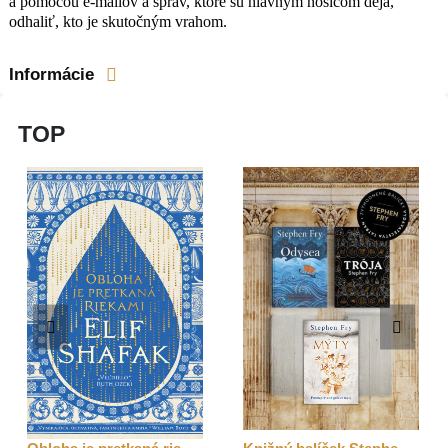
a pomocou e-mailov a správ, ktoré sú hlavným nosičom deja,
odhaliť, kto je skutočným vrahom.
Informácie
TOP