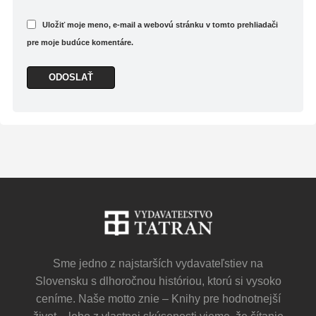
Uložiť moje meno, e-mail a webovú stránku v tomto prehliadači
pre moje budúce komentáre.
Sme jedno z najstarších vydavateľstiev na
Slovensku s dlhoročnou históriou, ktorú si vysoko
ceníme. Naše motto znie – Knihy pre hodnotnejší