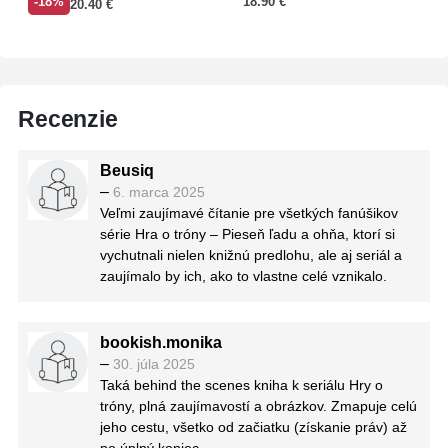
-18%
18.90
€
20.40
€
Recenzie
Beusiq
–
6. marca 2025
Veľmi zaujímavé čítanie pre všetkých fanúšikov
série Hra o tróny – Pieseň ľadu a ohňa, ktorí si
vychutnali nielen knižnú predlohu, ale aj seriál a
zaujímalo by ich, ako to vlastne celé vznikalo.
bookish.monika
–
30. júla 2025
Taká behind the scenes kniha k seriálu Hry o
tróny, plná zaujímavostí a obrázkov. Zmapuje celú
jeho cestu, všetko od začiatku (získanie práv) až