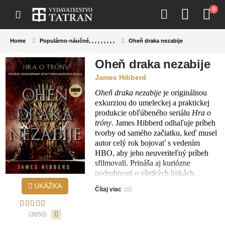
0
Home
Populárno-náučné
,
,
,
,
,
,
,
,
,
Oheň draka nezabije
Oheň draka nezabije
James Hibberd
Oheň draka nezabije
je originálnou
exkurziou do umeleckej a praktickej
produkcie obľúbeného seriálu
Hra o
tróny
. James Hibberd odhaľuje príbeh
tvorby od samého začiatku, keď musel
autor celý rok bojovať s vedením
HBO, aby jeho neuveriteľný príbeh
sfilmovali. Prináša aj kuriózne
podrobnosti o všetkých bitkách,
roztržkách a sporoch pri príprave
UKÁŽKA
Čítaj viac
jednotlivých scén. V knihe nájdeme 50
zaujímavých rozhovorov, pozoruhodné
fotografie a množstvo nevšedných
(3650)
detailov a faktov o producentoch,