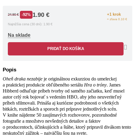
účinkujúcich a štábe, ktorý pripravil
divákom tento neskutočný zážitok –
1.90
€
+1 krok
-92%
24.90
€
najväčšiu šou na svete.
= zľava 0.10 €
Najnižšia cena (30 dní):
1.90
€
Na sklade
PRIDAŤ DO KOŠÍKA
Popis
Oheň draka nezabije
je originálnou exkurziou do umeleckej
a praktickej produkcie obľúbeného seriálu
Hra o tróny
. James
Hibberd odhaľuje príbeh tvorby od samého začiatku, keď musel
autor celý rok bojovať s vedením HBO, aby jeho neuveriteľný
príbeh sfilmovali. Prináša aj kuriózne podrobnosti o všetkých
bitkách, roztržkách a sporoch pri príprave jednotlivých scén.
V knihe nájdeme 50 zaujímavých rozhovorov, pozoruhodné
fotografie a množstvo nevšedných detailov a faktov
o producentoch, účinkujúcich a štábe, ktorý pripravil divákom tento
neskutočný zážitok – najväčšiu šou na svete.