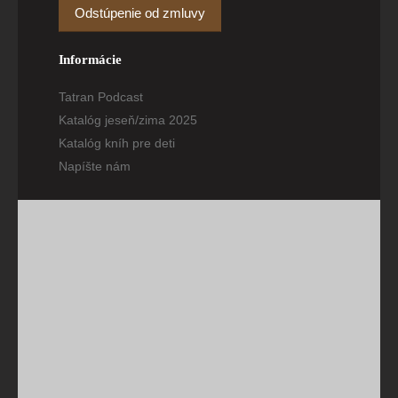
Odstúpenie od zmluvy
Informácie
Tatran Podcast
Katalóg jeseň/zima 2025
Katalóg kníh pre deti
Napíšte nám