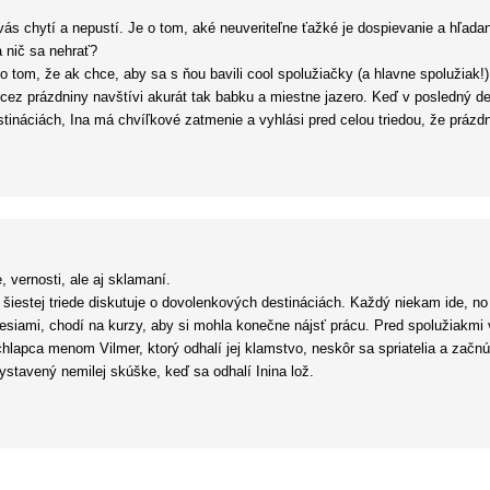
ás chytí a nepustí. Je o tom, aké neuveriteľne ťažké je dospievanie a hľad
 nič sa nehrať?
o tom, že ak chce, aby sa s ňou bavili cool spolužiačky (a hlavne spolužiak!
 cez prázdniny navštívi akurát tak babku a miestne jazero. Keď v posledný de
ináciách, Ina má chvíľkové zatmenie a vyhlási pred celou triedou, že prázdni
 čo teraz? Stráviť leto schovaná v byte, aby náhodou niekoho zo spolužiakov n
skupine s nádejou, že jej na klamstvo nikto nepríde?
 ktorý býva v rovnakej sociálnej bytovke, nosí staré nemožné tričká a na nič
do mesta, aby nestretla nejakého spolužiaka (veď je predsa na Riviére!), s V
bí chyby a miestami sa správa fakt zle, ale človek ju svojím spôsobom úplne
, vernosti, ale aj sklamaní.
o práce. Ako som si potom obhrýzala nechty do večera vám nebudem opisova
 šiestej triede diskutuje o dovolenkových destináciách. Každý niekam ide, no
či by som ju mierne neposunula vyššie. Každopádne určite aj pre dospelého čit
esiami, chodí na kurzy, aby si mohla konečne nájsť prácu. Pred spolužiakmi v
chlapca menom Vilmer, ktorý odhalí jej klamstvo, neskôr sa spriatelia a zač
ystavený nemilej skúške, keď sa odhalí Inina lož.
diela ? Knižka sa zaoberá trošku ťažšími témami, ako sú sociálne rozdiely či 
a uvedomiť a zamyslieť sa nad tým, čo je naozaj v živote dôležité.
ládež, ale pokojne si ju môže prečítať aj dospelý čitateľ.