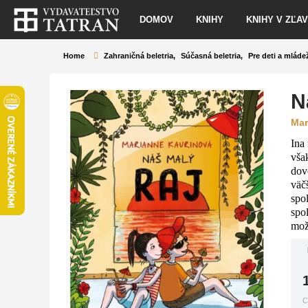
DOMOV
KNIHY
KNIHY V ZĽA
Home
Zahraničná beletria
,
Súčasná beletria
,
Pre deti a mláde
N
Mar
Ina
vša
dov
väč
spo
spol
mož
C