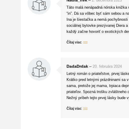
2. decembra 2023
Táto malá nenápadná nórska knižka v
“in”. Dá sa vôbec byť sám sebou a na
Ina je šiestačka a nemá pochybnosti 
sociálnej bytovke prezývanej Diera a
každý začne hovoriť o exotických dest
Efekt to má u spolužiakov riadny, ale
Čítaj viac
a kŕmiť nimi spolužiakov vo whatsap 
A potom je tu nový spolužiak Vilmer,
začnú prázdniny a ona sa bojí vyjsť 
dovolenkový raj priamo v Diere.
DadaDrdak
–
20. februára 2024
Úžasná knižka. Taká, kde hrdinka ro
Letný román o priateľstve, prvej láske
dočítala zrovna v autobuse cestou d
Krátko pred letnými prázdninami sa v
Knižka je oficiálne 11+ ale neviem, 
sama, pretože jej mama, trpiaca depr
priateľov. Spozná trošku zvláštneho 
Nežný príbeh tejto prvej lásky bude v
A čo by si mal čitateľ vziať z tohto 
Čítaj viac
mládež aj pomocou tohoto príbehu mal
Myslím, že táto kniha nie je len pre m