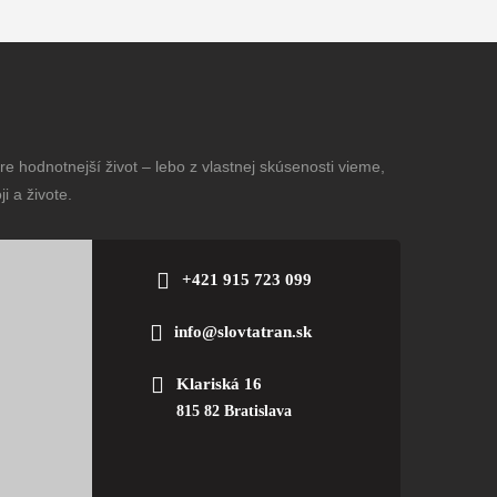
e hodnotnejší život – lebo z vlastnej skúsenosti vieme,
i a živote.
+421 915 723 099
info@slovtatran.sk
Klariská 16
815 82 Bratislava