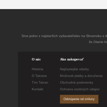
Sme jedno z najstarších vydavateľstiev na Slovensku s dl
že čítanie k
O nás
Ako nakupovať
História
Najčastejšie otázky
O Tatrane
Možnosti platby a doručenia
Tím Tatran
Obchodné podmienky
Kontakt
Ochrana osobných údajov
Odstúpenie od zmluvy