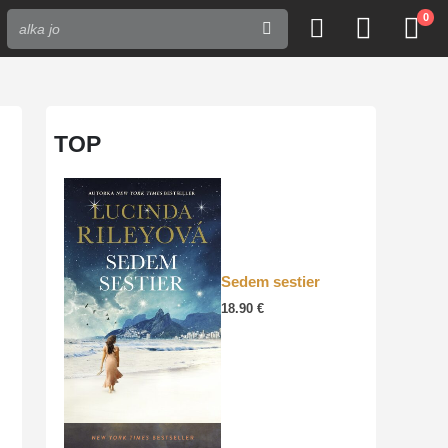
0
TOP
Sedem sestier
18.90
€