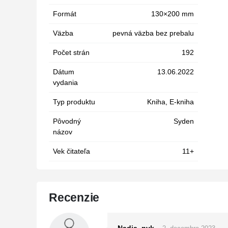
Formát
130×200 mm
Väzba
pevná väzba bez prebalu
Počet strán
192
Dátum
13.06.2022
vydania
Typ produktu
Kniha, E-kniha
Pôvodný
Syden
názov
Vek čitateľa
11+
Recenzie
Nadia_nvk
–