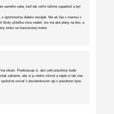
anie samého seba, keď tak veľmi túžime zapadnúť a byť
), s úprimnosťou ďaleko nezájde. Nie ak žije s mamou v
ň školy učiteľka chce vedieť, kto má aké plány na leto, a
ny strávi na francúzskej riviére.
estretla? Stiahnuť si fotky luxusného rezortu z internetu
 sa nehrá. Ine príde najprv ako úplný mimoň. No keď
ilmerom začnú vymýšlať plán, ako si urobiť malý
 chápe. Koniec je riadne napínavý a ja som sa k nemu
ť 🙂
 Ina nikam. Predstavuje si, ako celé prázdniny bude
ateľa.
šak zaklame, aby si ju niekto všimol a nájde si tak viac
nú spoločne snívať o dovolenkovom raji v prázdnom byte.
nie vždy ideálne rodinné zázemie, ktoré by si dnešná