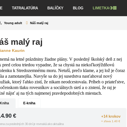
VE
TATRALATÚRA
BALÍČKY
BLOG
LIMETKA🍋‍🟩
ž
,
Young adult
Náš malý raj
áš malý raj
ianne Kaurin
 nemá na letné prázdniny žiadne plány. V posledný školský deň z nej
k pred celou triedou vypadne, že sa chystá na niekoľkotýždňovú
olenku k Stredozemnému moru. Netuší, prečo klame, a jej lož je čoraz
šia a zamotanejšia. Navyše sa do jej susedstva nasťahoval nový
lužiak, ktorý ľahko zistí, že nikam neodcestovala. Príbeh o priateľstve,
očenskom tlaku rovesníkov a sociálnych sietí a o zistení, že raj je
né nájsť aj na tých najmenej pravdepodobných miestach.
Kniha
E-kniha
14.90
€
+14 krokov
= zľava 1.40 €
ena za posledných 30 dní je rovnaká ako aktuálna