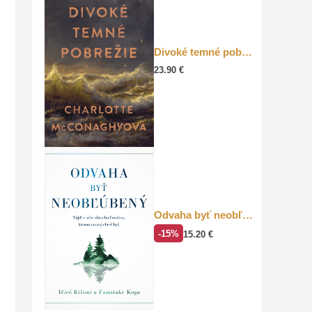
Divoké temné pobrežie
23.90
€
Odvaha byť neobľúbený
-15%
15.20
€