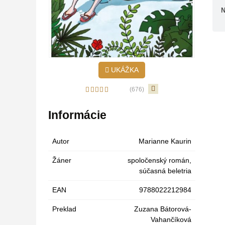
N
UKÁŽKA
(676)
Informácie
Autor
Marianne Kaurin
Žáner
spoločenský román
,
súčasná beletria
EAN
9788022212984
Preklad
Zuzana Bátorová-
Vahančíková