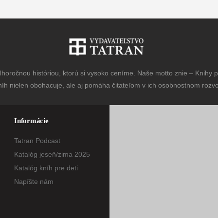
horočnou históriou, ktorú si vysoko ceníme. Naše motto znie – Knihy pr
níh nielen obohacuje, ale aj pomáha čitateľom v ich osobnostnom rozvoj
Informácie
Tatran Podcast
Katalóg jeseň/zima 2025
Katalóg kníh pre deti
Napíšte nám