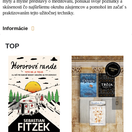
mýty a mylné predstavy o meditovaní, ponúkal svoje poznatky a
záujemcov a pomohol im začať s
skúsenosti čo najširšiemu okruhu záujemcov a pomohol im začať s
praktizovaním tejto užitočnej techniky.
praktizovaním tejto užitočnej techniky.
Informácie
TOP