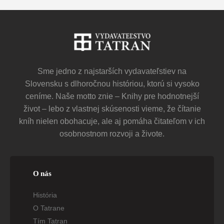
Sme jedno z najstarších vydavateľstiev na
Slovensku s dlhoročnou históriou, ktorú si vysoko
ceníme. Naše motto znie – Knihy pre hodnotnejší
život – lebo z vlastnej skúsenosti vieme, že čítanie
kníh nielen obohacuje, ale aj pomáha čitateľom v ich
osobnostnom rozvoji a živote.
O nás
História
O Tatrane
Tím Tatran