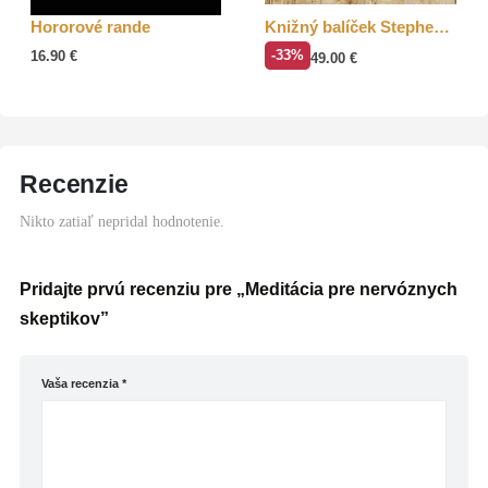
Hororové rande
Knižný balíček Stephen Fry
16.90
€
-33%
49.00
€
Recenzie
Nikto zatiaľ nepridal hodnotenie.
Pridajte prvú recenziu pre „Meditácia pre nervóznych
skeptikov”
Vaša recenzia
*