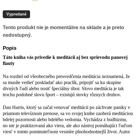
svojej knihe zaoberá meditáciou bdelej
pozornosti alebo bdelého vedomia.
Vychádza z budhizmu, no nie je
Vypredané
praktizovaná ako viera, ale ako nástroj
pomáhajúci ľuďom viesť v tomto
Tento produkt nie je momentálne na sklade a je preto
pominuteľnom vesmíre
nedostupný.
plnohodnotnejší život. Autor v knihe
vlastne predstavuje jednoduché
Popis
cvičenie pre mozog bez väzby na
konkrétne náboženstvo.
Táto kniha vás privedie k meditácii aj bez sprievodu panovej
Mnohí ľudia sa domnievajú, že by
flauty
nikdy nemohli meditovať, lebo
nedokážu prestať premýšľať. Autor
Na rozdiel od všeobecného presvedčenia meditácia neznamená, že
však zdôrazňuje, že cieľom meditácie
sa musíte vedieť poskladať ako praclík, pripojiť sa ku skupine
nie je vyčistiť si myseľ, ale sústrediť sa
divných ľudí alebo nosiť špeciálny úbor. Slovo meditácia je tak
na každý svoj výdych a nádych, a keď
trochu podobné slovu šport – existujú stovky rôznych druhov.
sa koncentrácia naruší, treba začať
odznova. Tri hlavné pozitíva meditácie
Dan Harris, ktorý sa začal venovať meditácii po záchvate paniky v
sú pokoj (človek vystúpi z
priamom televíznom prenose, sa vo svojej knihe zaoberá meditáciou
každodennej zaneprázdnenosti),
bdelej pozornosti alebo bdelého vedomia. Vychádza z budhizmu,
sústredenie (pravidelné precvičovanie
no nie je praktizovaná ako viera, ale ako nástroj pomáhajúci ľuďom
sústredenia len na jednu vec – na
viesť v tomto pominuteľnom vesmíre plnohodnotnejší život. Autor
vlastný dych – pomáha človeku, aby