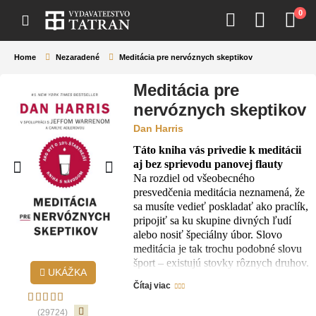
0
Home
Nezaradené
Meditácia pre nervóznych skeptikov
Meditácia pre
nervóznych skeptikov
Dan Harris
Táto kniha vás privedie k meditácii
aj bez sprievodu panovej flauty
Na rozdiel od všeobecného
presvedčenia meditácia neznamená, že
sa musíte vedieť poskladať ako praclík,
pripojiť sa ku skupine divných ľudí
alebo nosiť špeciálny úbor. Slovo
meditácia je tak trochu podobné slovu
šport – existujú stovky rôznych druhov.
UKÁŽKA
Dan Harris, ktorý sa začal venovať
Čítaj viac
meditácii po záchvate paniky v
priamom televíznom prenose, sa vo
(29724)