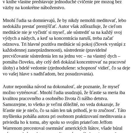
v knihe vlastne predstavuje jednoduché cvičenie pre mozog bez
celý deň dokázal koncentrovať na
väzby na konkrétne náboženstvo.
pracovné úlohy) a bdelé vedomie
(zjednodušene: schopnosť vidieť, čo sa
Mnohí ľudia sa domnievajú, že by nikdy nemohli meditovať, lebo
deje vo vašej hlave s nadhľadom, bez
nedokážu prestať premýšľať. Autor však zdôrazňuje, že cieľom
posudzovania).
meditácie nie je vyčistiť si myseľ, ale sústrediť sa na každý svoj
Autor neponúka návod na dokonalosť,
výdych a nádych, a keď sa koncentrácia naruší, treba začať
ale poznanie, že myseľ možno
odznova. Tri hlavné pozitíva meditácie sú pokoj (človek vystúpi z
vytrénovať. Mnohí ľudia usudzujú, že
každodennej zaneprázdnenosti), sústredenie (pravidelné
šťastie sa meria iba kvalitou
precvičovanie sústredenia len na jednu vec – na vlastný dych –
pracovného a osobného života či nášho
pomáha človeku, aby celý deň dokázal koncentrovať na pracovné
detstva. Samozrejme, to všetko je
úlohy) a bdelé vedomie (zjednodušene: schopnosť vidieť, čo sa deje
veľmi dôležité, no veda dokazuje, že
vo vašej hlave s nadhľadom, bez posudzovania).
šťastie nie je niečo, čo sa nám len tak
prihodí, je to zručnosť. Táto myšlienka
Autor neponúka návod na dokonalosť, ale poznanie, že myseľ
poháňa autora pri osobnom
možno vytrénovať. Mnohí ľudia usudzujú, že šťastie sa meria iba
praktizovaní meditovania a priviedla ho
kvalitou pracovného a osobného života či nášho detstva.
k tomu, aby spolu so svojím priateľom
Samozrejme, to všetko je veľmi dôležité, no veda dokazuje, že
Jeffom Warrenom precestoval
šťastie nie je niečo, čo sa nám len tak prihodí, je to zručnosť. Táto
osemnásť amerických štátov, všade
myšlienka poháňa autora pri osobnom praktizovaní meditovania a
búral mýty a mylné predstavy o
priviedla ho k tomu, aby spolu so svojím priateľom Jeffom
meditovaní, ponúkal svoje poznatky a
Warrenom precestoval osemnásť amerických štátov, všade búral
skúsenosti čo najširšiemu okruhu