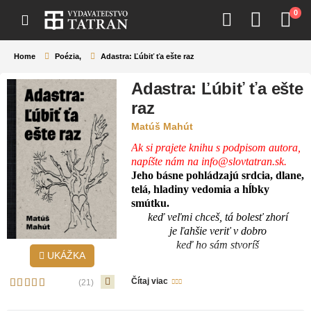
0
Home
Poézia
,
Adastra: Ľúbiť ťa ešte raz
Adastra: Ľúbiť ťa ešte
raz
Matúš Mahút
Ak si prajete knihu
s podpisom autora,
napíšte nám na
info@slovtatran.sk
.
Jeho básne pohládzajú srdcia, dlane,
telá, hladiny vedomia a hĺbky
smútku.
keď veľmi chceš, tá bolesť zhorí
je ľahšie veriť v dobro
keď ho sám stvoríš
UKÁŽKA
Matúš Mahút, autor kníh
Tam hore
a
Čítaj viac
(21)
trilógie Kvapky,
sa vo svojej prvej
básnickej zbierke venuje najmä téme