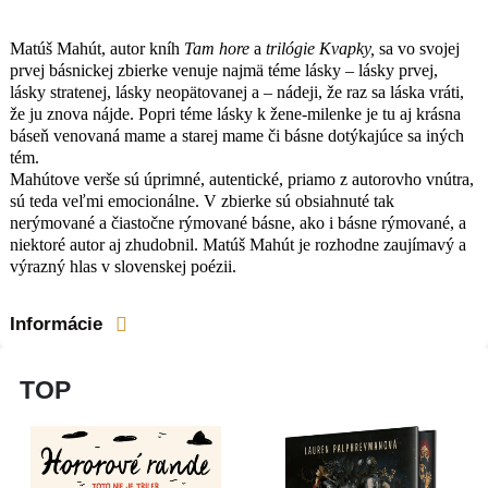
Matúš Mahút, autor kníh
Tam hore
a
trilógie Kvapky,
sa vo svojej
prvej básnickej zbierke venuje najmä téme lásky – lásky prvej,
lásky stratenej, lásky neopätovanej a – nádeji, že raz sa láska vráti,
že ju znova nájde. Popri téme lásky k žene-milenke je tu aj krásna
báseň venovaná mame a starej mame či básne dotýkajúce sa iných
tém.
Mahútove verše sú úprimné, autentické, priamo z autorovho vnútra,
sú teda veľmi emocionálne. V zbierke sú obsiahnuté tak
nerýmované a čiastočne rýmované básne, ako i básne rýmované, a
niektoré autor aj zhudobnil. Matúš Mahút je rozhodne zaujímavý a
výrazný hlas v slovenskej poézii.
Informácie
TOP