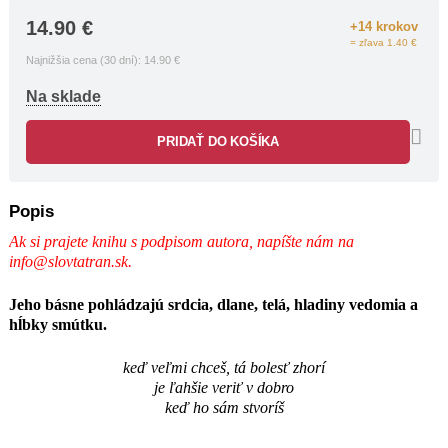
lásky – lásky prvej, lásky stratenej,
lásky neopätovanej a – nádeji, že raz sa
14.90
€
+14 krokov
láska vráti, že ju znova nájde. Popri
= zľava 1.40 €
Najnižšia cena (30 dní):
14.90
€
téme lásky k žene-milenke je tu aj
krásna báseň venovaná mame a starej
Na sklade
mame či básne dotýkajúce sa iných
tém.
PRIDAŤ DO KOŠÍKA
Mahútove verše sú úprimné,
autentické, priamo z autorovho vnútra,
sú teda veľmi emocionálne. V zbierke
sú obsiahnuté tak nerýmované a
Popis
čiastočne rýmované básne, ako i básne
Ak si prajete knihu
s podpisom autora, napíšte nám na
rýmované, a niektoré autor aj
info@slovtatran.sk
.
zhudobnil. Matúš Mahút je rozhodne
zaujímavý a výrazný hlas v slovenskej
Jeho básne pohládzajú srdcia, dlane, telá, hladiny vedomia a
poézii.
hĺbky smútku.
keď veľmi chceš, tá bolesť zhorí
je ľahšie veriť v dobro
keď ho sám stvoríš