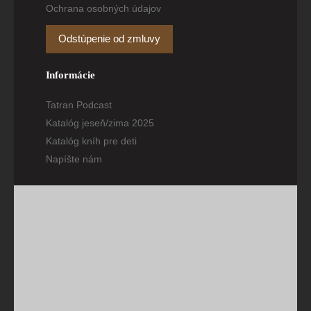
Ochrana osobných údajov
Odstúpenie od zmluvy
Informácie
Tatran Podcast
Katalóg jeseň/zima 2025
Katalóg kníh pre deti
Napíšte nám