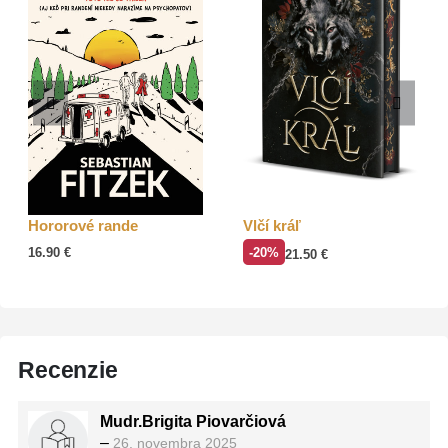
Hororové rande
Vlčí kráľ
16.90
€
-20%
21.50
€
Recenzie
Mudr.Brigita Piovarčiová
–
26. novembra 2025