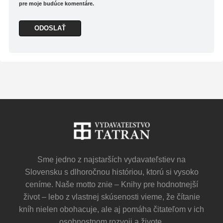
pre moje budúce komentáre.
Sme jedno z najstarších vydavateľstiev na
Slovensku s dlhoročnou históriou, ktorú si vysoko
ceníme. Naše motto znie – Knihy pre hodnotnejší
život – lebo z vlastnej skúsenosti vieme, že čítanie
kníh nielen obohacuje, ale aj pomáha čitateľom v ich
osobnostnom rozvoji a živote.