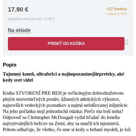
do kmeňa najvytrvalejších bežcov na
17.90
€
Zemi, aby sa naučil ich tajomstvá.
+17 krokov
= zľava 1.70 €
Pritom odhaľuje, že všetko, čo sme si
Najnižšia cena (30 dní):
17.90
€
kedy o behaní mysleli, je lož.
Tarahumarskí indiáni žijú v
Na sklade
extrémnych podmienkach mexických
Medených kaňonov, odrezaní od sveta
PRIDAŤ DO KOŠÍKA
tým najdrsnejším terénom Severnej
Ameriky, a strážia zabudnuté umenie.
Celé stáročia sa v ňom zdokonaľovali.
Dokážu zabehnúť stovky míľ bez
Popis
odpočinku a uštvať čokoľvek od jeleňa
Tajomný kmeň, ultrabežci a najimpozantnejšiepreteky, aké
po olympijského maratónca. A pritom
kedy svet videl
si vychutnajú každý jeden kilometer.
Nadľudský talent sa v nich snúbi s
Kniha STVORENÍ PRE BEH je veľkolepým dobrodružstvom
nadprirodzeným zdravím a pokojom,
plným neuveriteľných postáv, úžasných atletických výkonov,
vďaka čomu sú Tarahumarovia imúnni
najnovších vedeckých poznatkov a najmä nefalšovanej inšpirácie.
proti chorobám a konfliktom, ktoré
Na jeho počiatku stojí jednoduchá otázka: Prečo ma bolí noha?
sužujú moderné civilizácie. Pomocou
Odpoveď sa Christopher McDougall vydal hľadať do kmeňa
Caballa Blanca, záhadného samotára
najvytrvalejších bežcov na Zemi, aby sa naučil ich tajomstvá.
žijúceho s Indiánmi, neodhalil autor len
Pritom odhaľuje, že všetko, čo sme si kedy o behaní mysleli, je lož.
tajomstvá Tarahumarov. Aj vo svojom