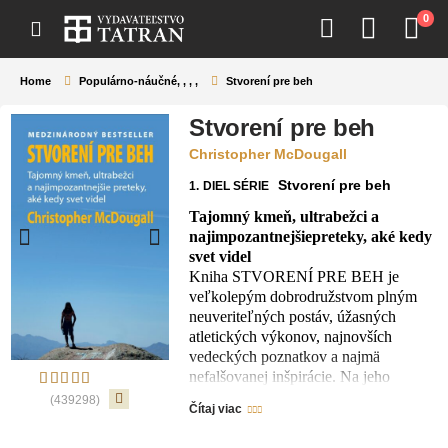
0
Home
Populárno-náučné
,
,
,
,
Stvorení pre beh
Stvorení pre beh
Christopher McDougall
Stvorení pre beh
1.
DIEL SÉRIE
Tajomný kmeň, ultrabežci a
najimpozantnejšiepreteky, aké kedy
svet videl
Kniha STVORENÍ PRE BEH je
veľkolepým dobrodružstvom plným
neuveriteľných postáv, úžasných
atletických výkonov, najnovších
vedeckých poznatkov a najmä
nefalšovanej inšpirácie. Na jeho
počiatku stojí jednoduchá otázka:
(439298)
Čítaj viac
Prečo ma bolí noha? Odpoveď sa
Christopher McDougall vydal hľadať