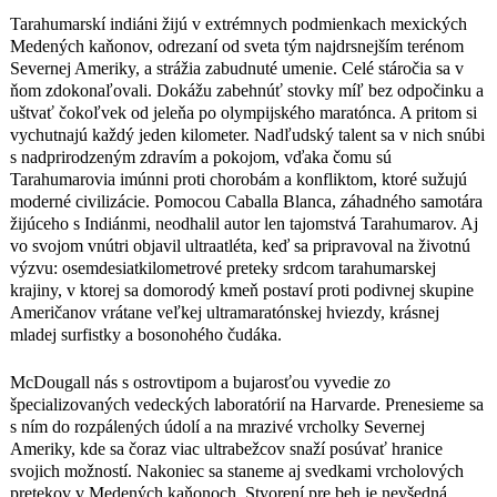
vnútri objavil ultraatléta, keď sa
pripravoval na životnú výzvu:
Tarahumarskí indiáni žijú v extrémnych podmienkach mexických
osemdesiatkilometrové preteky srdcom
Medených kaňonov, odrezaní od sveta tým najdrsnejším terénom
tarahumarskej krajiny, v ktorej sa
Severnej Ameriky, a strážia zabudnuté umenie. Celé stáročia sa v
domorodý kmeň postaví proti podivnej
ňom zdokonaľovali. Dokážu zabehnúť stovky míľ bez odpočinku a
skupine Američanov vrátane veľkej
uštvať čokoľvek od jeleňa po olympijského maratónca. A pritom si
ultramaratónskej hviezdy, krásnej
vychutnajú každý jeden kilometer. Nadľudský talent sa v nich snúbi
mladej surfistky a bosonohého čudáka.
s nadprirodzeným zdravím a pokojom, vďaka čomu sú
McDougall nás s ostrovtipom a
Tarahumarovia imúnni proti chorobám a konfliktom, ktoré sužujú
bujarosťou vyvedie zo
moderné civilizácie. Pomocou Caballa Blanca, záhadného samotára
špecializovaných vedeckých laboratórií
žijúceho s Indiánmi, neodhalil autor len tajomstvá Tarahumarov. Aj
na Harvarde. Prenesieme sa s ním do
vo svojom vnútri objavil ultraatléta, keď sa pripravoval na životnú
rozpálených údolí a na mrazivé
výzvu: osemdesiatkilometrové preteky srdcom tarahumarskej
vrcholky Severnej Ameriky, kde sa
krajiny, v ktorej sa domorodý kmeň postaví proti podivnej skupine
čoraz viac ultrabežcov snaží posúvať
Američanov vrátane veľkej ultramaratónskej hviezdy, krásnej
hranice svojich možností. Nakoniec sa
mladej surfistky a bosonohého čudáka.
staneme aj svedkami vrcholových
pretekov v Medených kaňonoch.
McDougall nás s ostrovtipom a bujarosťou vyvedie zo
Stvorení pre beh je nevšedná kniha,
špecializovaných vedeckých laboratórií na Harvarde. Prenesieme sa
ktorá vám nielen pohltí myseľ, ale
s ním do rozpálených údolí a na mrazivé vrcholky Severnej
stane sa aj inšpiráciou pre vaše telo.
Ameriky, kde sa čoraz viac ultrabežcov snaží posúvať hranice
Stačí si uvedomiť, že tajomstvo šťastia
svojich možností. Nakoniec sa staneme aj svedkami vrcholových
vám leží rovno pri nohách. Že ako my
pretekov v Medených kaňonoch. Stvorení pre beh je nevšedná