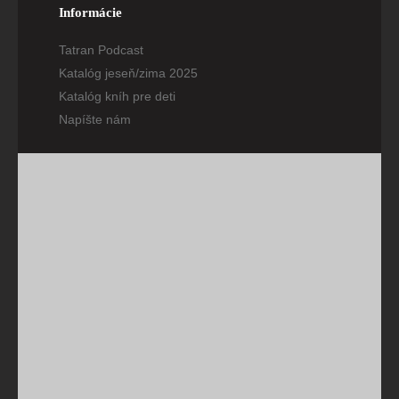
Informácie
Tatran Podcast
Katalóg jeseň/zima 2025
Katalóg kníh pre deti
Napíšte nám