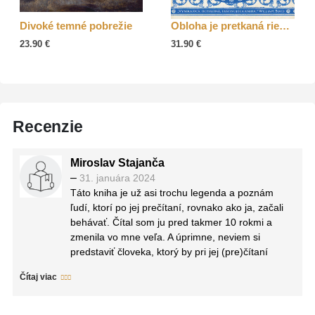
Divoké temné pobrežie
Obloha je pretkaná riekami
23.90
€
31.90
€
Recenzie
Miroslav Stajanča
–
31. januára 2024
Táto kniha je už asi trochu legenda a poznám
ľudí, ktorí po jej prečítaní, rovnako ako ja, začali
behávať. Čítal som ju pred takmer 10 rokmi a
zmenila vo mne veľa. A úprimne, neviem si
predstaviť človeka, ktorý by pri jej (pre)čítaní
nebol nabudený si ísť zabehať. Je písaná veľmi
Čítaj viac
pútavo, motivačne a aj informácie v nej som
považoval za veľmi prínosne. Za mňa 10/10.