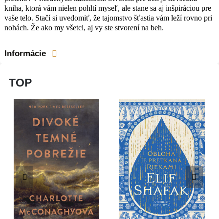
všetci, aj vy ste stvorení na beh.
kniha, ktorá vám nielen pohltí myseľ, ale stane sa aj inšpiráciou pre
vaše telo. Stačí si uvedomiť, že tajomstvo šťastia vám leží rovno pri
nohách. Že ako my všetci, aj vy ste stvorení na beh.
Informácie
TOP