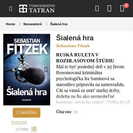
0
Home
Nezaradené
Šialená hra
Šialená hra
Sebastian Fitzek
RUSKÁ RULETA V
ROZHLASOVOM ŠTÚDIU
Mal to byť posledný deň v jej živote.
Renomovaná kriminálna
psychologička Ira Saminová sa
starostlivo pripravila na samovraždu.
Cíti sa vinná za smrť staršej dcéry,
dolieha na ňu ako neznesiteľné
bremeno, nevie ho uniesť. Chýba jej už
len Coca-Cola light s citrónom, aby
Čítaj viac
UKÁŽKA
mohla úspešne zavŕšiť svoj smrtonosný
plán. Vybehne do najbližšieho
obchodu, tam ju však zastihne príkaz,
(17098)
aby sa bezodkladne zapojila ako