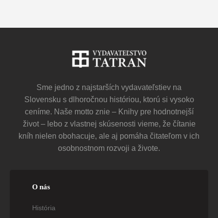
Sme jedno z najstarších vydavateľstiev na
Slovensku s dlhoročnou históriou, ktorú si vysoko
ceníme. Naše motto znie – Knihy pre hodnotnejší
život – lebo z vlastnej skúsenosti vieme, že čítanie
kníh nielen obohacuje, ale aj pomáha čitateľom v ich
osobnostnom rozvoji a živote.
O nás
História