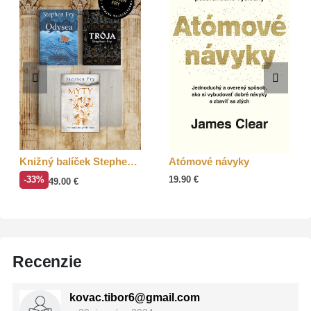
Knižný balíček Stephen Fry
Atómové návyky
-33%
19.90
€
49.00
€
Recenzie
kovac.tibor6@gmail.com