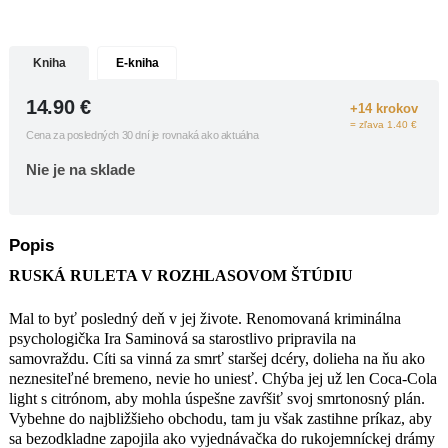
vyjednávačka do rukojemníckej drámy
v rozhlasovom štúdiu.
Do živého vysielania vtrhol psychopat,
Kniha
E-kniha
zajal skupinku návštevníkov a spustil
morbídnu hru: telefonuje náhodne
14.90
€
+14 krokov
zvoleným poslucháčom a žiada od nich
= zľava 1.40 €
heslo. Ak sa volaný ohlási vopred
Cena za posledných 30 dní je rovnaká ako aktuálna
určeným heslom, únosca prepustí
Nie je na sklade
jedného rukojemníka. Ak nie, jedného
zastrelí. Únosca chce pokračovať v hre
tak dlho, kým do štúdia nepríde jeho
snúbenica. Má to však háčik: jeho
Popis
snúbenica je už niekoľko mesiacov
RUSKÁ RULETA V ROZHLASOVOM ŠTÚDIU
úradne mŕtva. Policajná vyjednávačka
Ira sa púšťa do beznádejného
vyjednávania, ktoré bez dychu live
Mal to byť posledný deň v jej živote. Renomovaná kriminálna
počúvajú milióny rozhlasových
psychologička Ira Saminová sa starostlivo pripravila na
poslucháčov…
samovraždu. Cíti sa vinná za smrť staršej dcéry, dolieha na ňu ako
neznesiteľné bremeno, nevie ho uniesť. Chýba jej už len Coca-Cola
light s citrónom, aby mohla úspešne zavŕšiť svoj smrtonosný plán.
Vybehne do najbližšieho obchodu, tam ju však zastihne príkaz, aby
sa bezodkladne zapojila ako vyjednávačka do rukojemníckej drámy