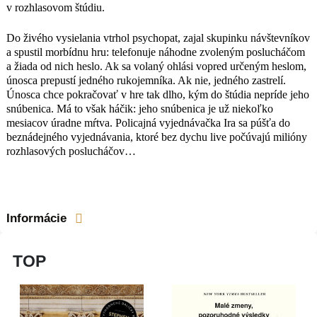
v rozhlasovom štúdiu.
Do živého vysielania vtrhol psychopat, zajal skupinku návštevníkov
a spustil morbídnu hru: telefonuje náhodne zvoleným poslucháčom
a žiada od nich heslo. Ak sa volaný ohlási vopred určeným heslom,
únosca prepustí jedného rukojemníka. Ak nie, jedného zastrelí.
Únosca chce pokračovať v hre tak dlho, kým do štúdia nepríde jeho
snúbenica. Má to však háčik: jeho snúbenica je už niekoľko
mesiacov úradne mŕtva. Policajná vyjednávačka Ira sa púšťa do
beznádejného vyjednávania, ktoré bez dychu live počúvajú milióny
rozhlasových poslucháčov…
Informácie
TOP