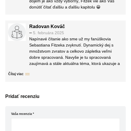
dojem je ako vždy výborný, Fitzek vie ako Vás
donútiť čítať ďalšiu a ďalšiu kapitolu 😀
Radovan Kováč
–
5. februára 2025
Napínavé čítanie ako sme už my fanúškovia
Sebastiana Fitzeka zvyknutí. Dynamický dej s
množstvom zvratov a celkovo zápletka veľmi
dobre spracovaná. Navyše je tu spracovaná
zaujímavá a stále aktuálna téma, ktorá ukazuje a
demonštruj akú silu majú média, ale hlavne akú
Čítaj viac
silu má jednotlivec vs. štát. Fitzek opäť nesklamal
a keď knihu začnete čítať, nebudete ju vedieť
pustiť z rúk a odtrhnúť sa od čítania. Odporúčam.
Pridať recenziu
Vaša recenzia
*