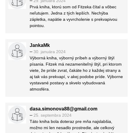
–
29. januára 2024
Prvá kniha, ktorú som od Fitzeka čítal a vôbec
neľutujem. Jedna z tých lepších. Nechýba
zápletka, napätie a vyvrcholenie s prekvapivou
pointou.
JankaMk
–
30. januára 2024
Výborná kniha, výborný príbeh a výborný štýl
písania. Fitzek má nezameniteľný štýl, pri ktorom
viete, že príde zvrat, čakáte ho z každej strany a
aj tak vás prekvapí, v akej podobe príde. Výborne
vystavané postavy a skvelo vybudovaná
atmosféra.
dasa.simonova88@gmail.com
–
25. septembra 2024
Táto kniha bola doteraz pre mňa najslabšia,
možno mi len nesadlo prostredie, ale celkový