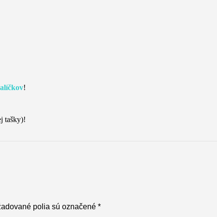
alíčkov
!
j tašky)!
žadované polia sú označené
*