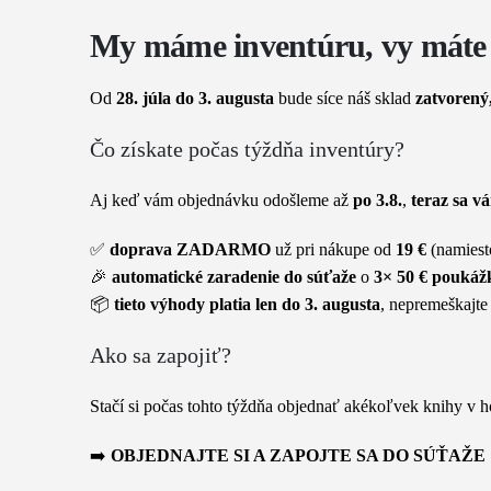
My máme inventúru, vy máte
Od
28. júla do 3. augusta
bude síce náš sklad
zatvorený
Čo získate počas týždňa inventúry?
Aj keď vám objednávku odošleme až
po 3.8.
,
teraz sa v
✅
doprava ZADARMO
už pri nákupe od
19 €
(namiest
🎉
automatické zaradenie do súťaže
o
3× 50 € poukáž
📦
tieto výhody platia len do 3. augusta
, nepremeškajte
Ako sa zapojiť?
Stačí si počas tohto týždňa objednať akékoľvek knihy v 
➡️
OBJEDNAJTE SI A ZAPOJTE SA DO SÚŤAŽE