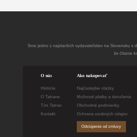
Sme jedno z najstarších vydavateľstiev na Slovensku s dl
že čítanie k
O nás
Ako nakupovať
História
Najčastejšie otázky
O Tatrane
Možnosti platby a doručenia
Tím Tatran
Obchodné podmienky
Kontakt
Ochrana osobných údajov
Odstúpenie od zmluvy