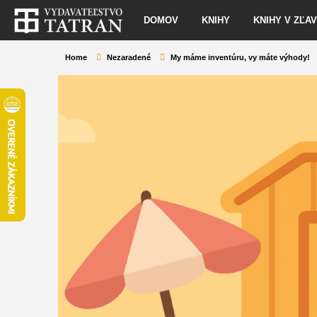
DOMOV
KNIHY
KNIHY V ZĽA
Home
Nezaradené
My máme inventúru, vy máte výhody!