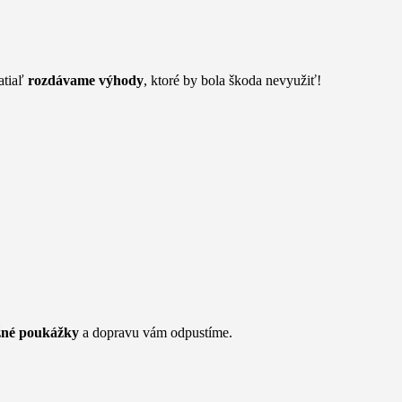
atiaľ
rozdávame výhody
, ktoré by bola škoda nevyužiť!
žné poukážky
a dopravu vám odpustíme.