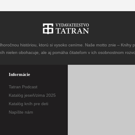
horočnou históriou, ktorú si vysoko ceníme. Naše motto znie – Knihy pr
níh nielen obohacuje, ale aj pomáha čitateľom v ich osobnostnom rozvoj
Informácie
Tatran Podcast
Katalóg jeseň/zima 2025
Katalóg kníh pre deti
Napíšte nám