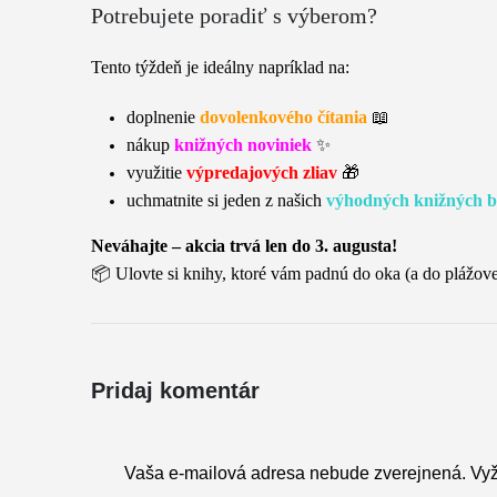
Potrebujete poradiť s výberom?
Tento týždeň je ideálny napríklad na:
doplnenie
dovolenkového čítania
📖
nákup
knižných noviniek
✨
využitie
výpredajových zliav
🎁
uchmatnite si jeden z našich
výhodných knižných b
Neváhajte – akcia trvá len do 3. augusta!
📦 Ulovte si knihy, ktoré vám padnú do oka (a do plážove
Pridaj komentár
Vaša e-mailová adresa nebude zverejnená.
Vy