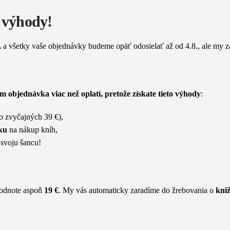
 výhody!
,
a všetky vaše objednávky budeme opäť odosielať až od 4.8., ale my z
ám objednávka viac než oplatí, pretože získate tieto výhody
:
o zvyčajných 39 €),
ku
na nákup kníh,
 svoju šancu!
hodnote aspoň
19 €
. My vás automaticky zaradíme do žrebovania o
kni