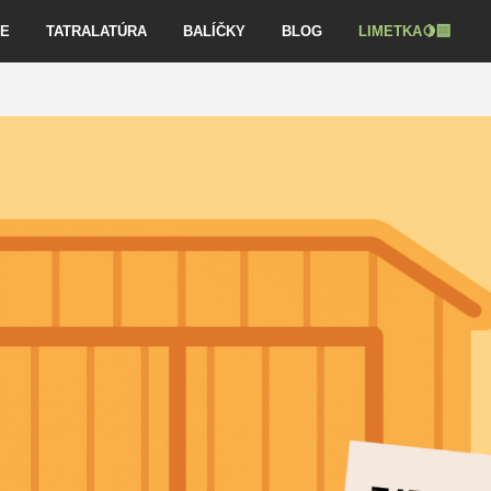
VE
TATRALATÚRA
BALÍČKY
BLOG
LIMETKA🍋‍🟩