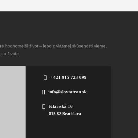
e hodnotnejší život – lebo z vlastnej skúsenosti vieme,
i a živote.
+421 915 723 099
info@slovtatran.sk
Klariská 16
815 82 Bratislava