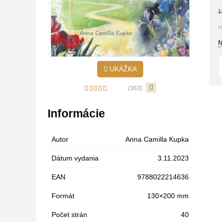
1
N
N
UKÁŽKA
(363)
Informácie
Autor
Anna Camilla Kupka
Dátum vydania
3.11.2023
EAN
9788022214636
Formát
130×200 mm
Počet strán
40