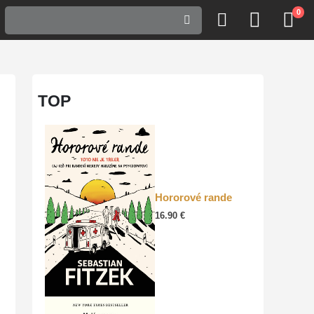
0
TOP
Hororové rande
16.90
€