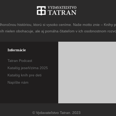
horočnou históriou, ktorú si vysoko ceníme. Naše motto znie – Knihy pr
níh nielen obohacuje, ale aj pomáha čitateľom v ich osobnostnom rozvoj
Informácie
Tatran Podcast
Katalóg jeseň/zima 2025
Katalóg kníh pre deti
Napíšte nám
© Vydavateľstvo Tatran. 2023