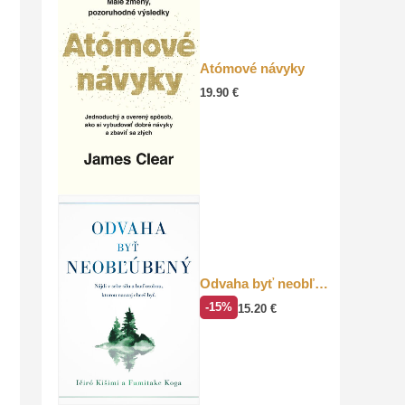
Atómové návyky
19.90
€
Odvaha byť neobľúbený
-15%
15.20
€