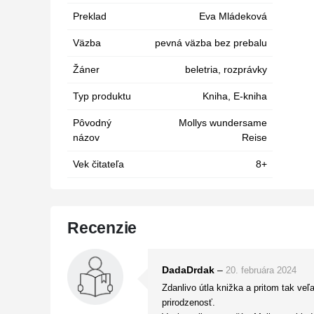
Preklad
Eva Mládeková
Väzba
pevná väzba bez prebalu
Žáner
beletria
,
rozprávky
Typ produktu
Kniha, E-kniha
Pôvodný
Mollys wundersame
názov
Reise
Vek čitateľa
8+
Recenzie
DadaDrdak
–
20. februára 2024
Zdanlivo útla knižka a pritom tak ve
prirodzenosť.