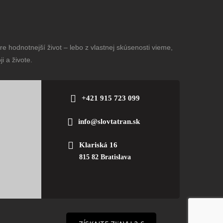
e hodnotnejší život – lebo z vlastnej skúsenosti vieme,
i a živote.
+421 915 723 099
info@slovtatran.sk
Klariská 16
815 82 Bratislava