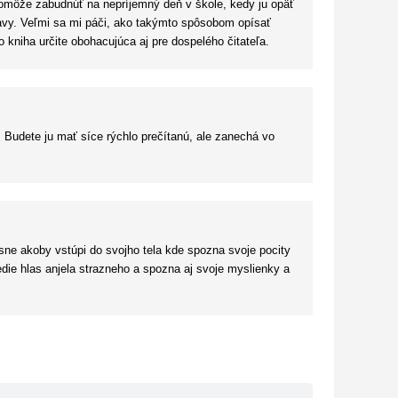
j pomôže zabudnúť na nepríjemný deň v škole, kedy ju opäť
obavy. Veľmi sa mi páči, ako takýmto spôsobom opísať
 kniha určite obohacujúca aj pre dospelého čitateľa.
. Budete ju mať síce rýchlo prečítanú, ale zanechá vo
v sne akoby vstúpi do svojho tela kde spozna svoje pocity
 vedie hlas anjela strazneho a spozna aj svoje myslienky a