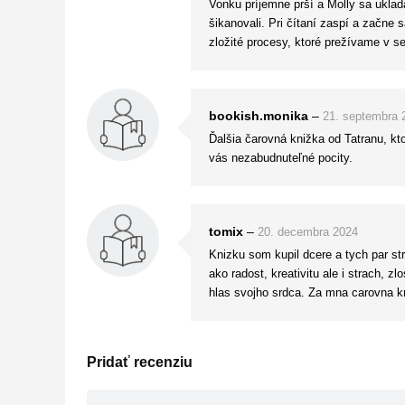
Vonku príjemne prší a Molly sa uklad
šikanovali. Pri čítaní zaspí a začne
zložité procesy, ktoré prežívame v s
bookish.monika
–
21. septembra 
Ďalšia čarovná knižka od Tatranu, kt
vás nezabudnuteľné pocity.
tomix
–
20. decembra 2024
Knizku som kupil dcere a tych par str
ako radost, kreativitu ale i strach, z
hlas svojho srdca. Za mna carovna kni
Pridať recenziu