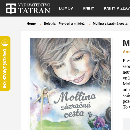
DOMOV
KNIHY
KNIHY V ZĽA
Home
Beletria
,
Pre deti a mládež
Mollina zázračná cesta
M
Ann
Pre
seb
neu
vnú
Mol
odp
skús
poz
To 