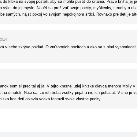
á do klbka na svojej posteli, aby sa mohla pustiť do čítania. Práve kniha je
 sa výlet do jej mysle. Naučí sa prežívať svoje pocity, myšlienky, strachy a 
ebe samých, nájsť pokoj vo svojom nepokojnom srdci. Rovnako pre deti je táto
2024
orá v sebe skrýva poklad. O vnútorných pocitoch a ako sa s nimi vysporiadať
anok som si precital aj ja. V tejto krasnej utlej knizke dievca menom Molly 
lost ci smutok. Nuci sa, ze ich treba vsetky prijat a nie ich potlacat. V sne ju
zka kde deti objavia vdaka fantazii svoje vlastne pocity.