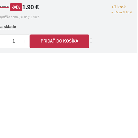
1.90
€
+1 krok
-84%
1.90
€
= zľava 0.10 €
ajnižšia cena (30 dní):
1.90
€
a sklade
PRIDAŤ DO KOŠÍKA