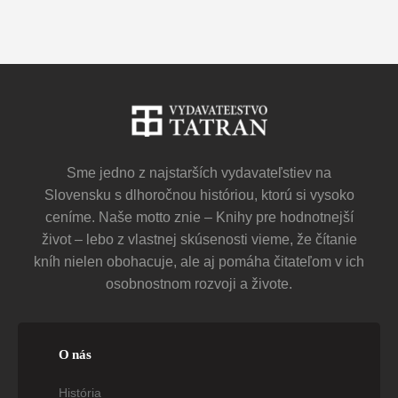
Sme jedno z najstarších vydavateľstiev na
Slovensku s dlhoročnou históriou, ktorú si vysoko
ceníme. Naše motto znie – Knihy pre hodnotnejší
život – lebo z vlastnej skúsenosti vieme, že čítanie
kníh nielen obohacuje, ale aj pomáha čitateľom v ich
osobnostnom rozvoji a živote.
O nás
História