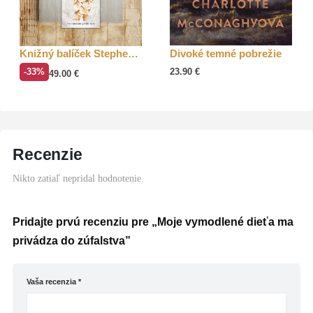
Knižný balíček Stephen Fry
Divoké temné pobrežie
-33%
23.90
€
49.00
€
Recenzie
Nikto zatiaľ nepridal hodnotenie.
Pridajte prvú recenziu pre „Moje vymodlené dieťa ma
privádza do zúfalstva”
Vaša recenzia
*