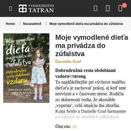
0
Home
Nezaradené
Moje vymodlené dieťa ma privádza do zúfalstva
Moje vymodlené dieťa
ma privádza do
zúfalstva
Danielle Graf
Dobrodružná cesta obdobiami
vzdoru</strong
To najdôležitejšie pri výchove malého
dieťaťa je zachovať pokoj, aj keď sme
nervózni a v časovom strese. Rodičia
zo skúsenosti vedia, že akonáhle
,vypenia‛, celú situáciu iba zhoršia.
Katja Seide a Danielle Graf šarmantne
a s vtipom na mnohých príkladoch
objasňujú, ako zvládať aj
Čítaj viac
najstresujúcejšie momenty, keď na naše