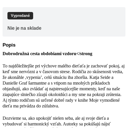
ziapajúce slniečko zízajú okoloidúci a
my sme na pokraji zrútenia. Aj týmto
rodičom sú určené dobré rady v knihe
Vypredané
Moje vymodlené dieťa ma privádza do
zúfalstva.
Nie je na sklade
Dozvieme sa, ako upokojiť nielen
seba, ale aj svoje dieťa a vybudovať si
harmonický vzťah. Autorky sa
Popis
pokúšajú nájsť hranice, keď môžeme k
Dobrodružná cesta obdobiami vzdoru</strong
dieťaťu aj v návale hnevu láskyplne
pristúpiť a zároveň trvať na určitých
To najdôležitejšie pri výchove malého dieťaťa je zachovať pokoj, aj
pravidlách, aby sa detský mozog
keď sme nervózni a v časovom strese. Rodičia zo skúsenosti vedia,
postupne naučil venovať nielen
že akonáhle ,vypenia‛, celú situáciu iba zhoršia. Katja Seide a
vlastným záujmom, ale vnímať aj
Danielle Graf šarmantne a s vtipom na mnohých príkladoch
potreby ostatných. Kniha nielenže
objasňujú, ako zvládať aj najstresujúcejšie momenty, keď na naše
poskytne praktické rady, ale vysvetľuje
ziapajúce slniečko zízajú okoloidúci a my sme na pokraji zrútenia.
reakcie dieťaťa aj z vedeckého
Aj týmto rodičom sú určené dobré rady v knihe Moje vymodlené
hľadiska a na základe vlastného
dieťa ma privádza do zúfalstva.
výskumu autoriek.
Dozvieme sa, ako upokojiť nielen seba, ale aj svoje dieťa a
vybudovať si harmonický vzťah. Autorky sa pokúšajú nájsť