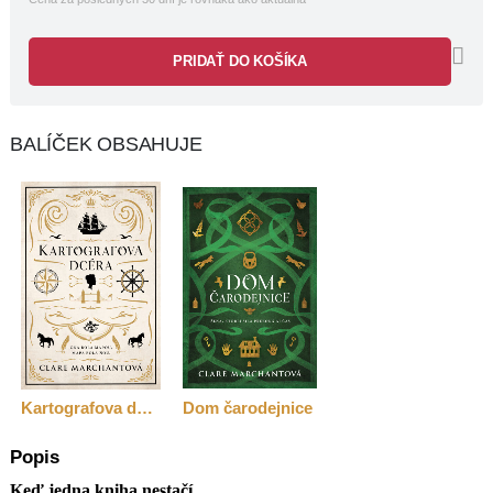
PRIDAŤ DO KOŠÍKA
BALÍČEK OBSAHUJE
Kartografova dcéra
Dom čarodejnice
Popis
Keď jedna kniha nestačí…