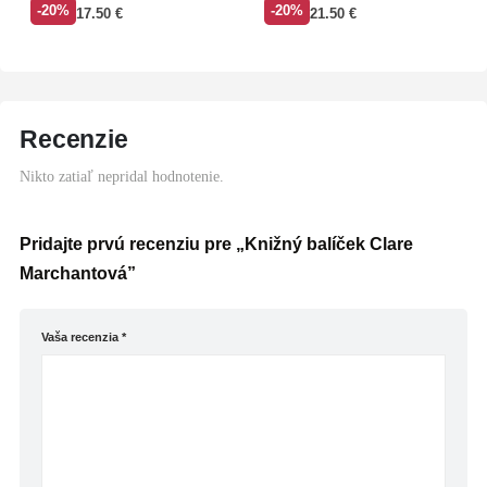
-20%
-20%
17.50
€
21.50
€
Recenzie
Nikto zatiaľ nepridal hodnotenie.
Pridajte prvú recenziu pre „Knižný balíček Clare
Marchantová”
Vaša recenzia
*