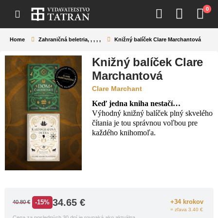
0
Home
Zahraničná beletria
,
,
,
,
,
Knižný balíček Clare Marchantová
Knižný balíček Clare
Marchantová
Clare Marchant
Keď jedna kniha nestačí…
Výhodný knižný balíček plný skvelého
čítania je tou správnou voľbou pre
každého knihomoľa.
34.65
€
+34 krokov
-15%
40.80
€
= zľava 3.40 €
Cena za posledných 30 dní je rovnaká ako aktuálna