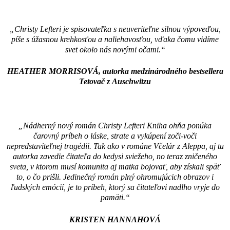
„Kniha ohňa je dielom skúsenej a
múdrej rozprávačky, ktorá sa
„Christy Lefteri je spisovateľka s neuveriteľne silnou výpoveďou,
majstrovsky vyrovnáva s nuansami
píše s úžasnou krehkosťou a naliehavosťou, vďaka čomu vidíme
traumy a opisuje rastúcu nádej a
svet okolo nás novými očami.“
odolnosť postáv. Christy Lefteri
dokazuje, že ako spisovateľka sa
HEATHER MORRISOVÁ, autorka medzinárodného bestsellera
nachádza na vrchole svojich síl.“
Tetovač z Auschwitzu
ADRIENNE BRODEUROVÁ,
autorka bestsellerov Wild Game a
Little Monsters
„Nádherný nový román Christy Lefteri Kniha ohňa ponúka
čarovný príbeh o láske, strate a vykúpení zoči-voči
nepredstaviteľnej tragédii. Tak ako v románe Včelár z Aleppa, aj tu
autorka zavedie čitateľa do kedysi sviežeho, no teraz zničeného
sveta, v ktorom musí komunita aj matka bojovať, aby získali späť
to, o čo prišli. Jedinečný román plný ohromujúcich obrazov i
ľudských emócií, je to príbeh, ktorý sa čitateľovi nadlho vryje do
pamäti.“
KRISTEN HANNAHOVÁ