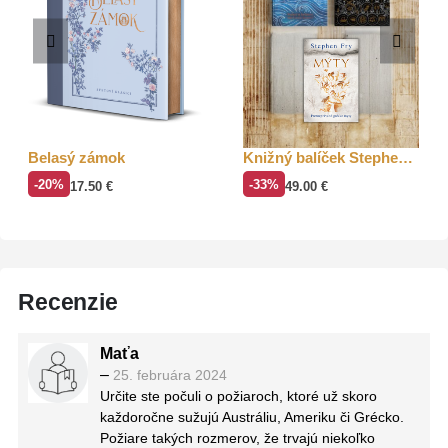
Belasý zámok
Knižný balíček Stephen Fry
-20%
-33%
17.50
€
49.00
€
Recenzie
Maťa
–
25. februára 2024
Určite ste počuli o požiaroch, ktoré už skoro
každoročne sužujú Austráliu, Ameriku či Grécko.
Požiare takých rozmerov, že trvajú niekoľko