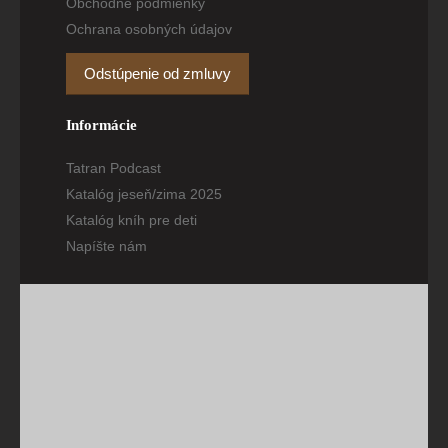
Obchodné podmienky
Ochrana osobných údajov
Odstúpenie od zmluvy
Informácie
Tatran Podcast
Katalóg jeseň/zima 2025
Katalóg kníh pre deti
Napíšte nám