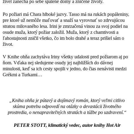
živel zanechá po sebe spálené domy a zničené životy.
„Christy Lefteri je spisovateľka s
neuveriteľne silnou výpoveďou, píše
Po požiari má Chara hlboké jazvy. Tasso má na rukách popáleniny,
s úžasnou krehkosťou a naliehavosťou,
pre ktoré už nemôže maľovať a snaží sa vyrovnať so zdrvujúcou
vďaka čomu vidíme svet okolo nás
stratou milovaného lesa. Irini je zmrzačená vinou za svoj podiel na
novými očami.“
osude muža, ktorý požiar založil. Muža, ktorý z chamtivosti a
HEATHER MORRISOVÁ, autorka
ľahostajnosti zničil všetko, čo im bolo drahé a teraz prišiel sám o
medzinárodného bestsellera Tetovač
život.
z Auschwitzu
„Nádherný nový román Christy Lefteri
V Knihe ohňa zachytáva Iriny všetky udalosti pred požiarom aj po
Kniha ohňa ponúka čarovný príbeh o
ňom. Vďaka nej sledujeme osudy jej najbližších do dávnej
láske, strate a vykúpení zoči-voči
minulosti, keď sa ich cesty spojili v jedno, do čias nenávisti medzi
nepredstaviteľnej tragédii. Tak ako v
Grékmi a Turkami…
románe Včelár z Aleppa, aj tu autorka
zavedie čitateľa do kedysi sviežeho, no
teraz zničeného sveta, v ktorom musí
komunita aj matka bojovať, aby získali
„Kniha ohňa je pútavý a dojímavý román, ktorý veľmi citlivo
späť to, o čo prišli. Jedinečný román
skúma potrebu odpovedí na otázky o devastácii životného
plný ohromujúcich obrazov i ľudských
prostredia, o nenapraviteľných stratách a túžbe po uzdravení.“
emócií, je to príbeh, ktorý sa čitateľovi
nadlho vryje do pamäti.“
PETER STOTT, klimatický vedec, autor knihy Hot Air
KRISTEN HANNAHOVÁ