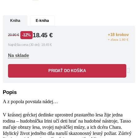
milovaného lesa. Irini je zmrzačená
vinou za svoj podiel na osude muža,
ktorý požiar založil. Muža, ktorý z
Kniha
E-kniha
chamtivosti a ľahostajnosti zničil
všetko, čo im bolo drahé a teraz prišiel
18.45
€
+18 krokov
-12%
20.90
€
sám o život.
= zľava 1.80 €
V Knihe ohňa zachytáva Iriny všetky
Najnižšia cena (30 dní):
18.45
€
udalosti pred požiarom aj po ňom.
Vďaka nej sledujeme osudy jej
Na sklade
najbližších do dávnej minulosti, keď sa
ich cesty spojili v jedno, do čias
PRIDAŤ DO KOŠÍKA
nenávisti medzi Grékmi a Turkami…
„Kniha ohňa je pútavý a dojímavý
román, ktorý veľmi citlivo skúma
Popis
potrebu odpovedí na otázky o
A z popola povstala nádej…
devastácii životného prostredia, o
nenapraviteľných stratách a túžbe po
V krásnej gréckej dedinke uprostred prastarého lesa žije jedna
uzdravení.“
rodina – hudobníčka Irini učí deti hrať na hudobné nástroje, Tasso
PETER STOTT, klimatický vedec,
maľuje obrazy lesa, svojej najväčšej múzy, a ich dcéra Chara.
autor knihy Hot Air
Idylický život jedného dňa naruší skazonosný lesný požiar. Zúrivý