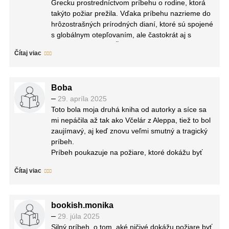
Grecku prostredníctvom príbehu o rodine, ktorá
moment, kedy opäť pocítime nádej. Potešia nás aj
takýto požiar prežila. Vďaka príbehu nazrieme do
obyčajné maličkosti a každý nový deň.
hrôzostrašných prírodných dianí, ktoré sú spojené
s globálnym otepľovaním, ale častokrát aj s
cudzím pričinením. Čo znamená pre človeka
Čítaj viac
strata? Zničené domy, zničené celé dediny.
Zničené životy. Stratiť všetko alebo takmer všetko,
z čoho pozostávala každodennosť. Ako sa to dá
Boba
vôbec zniesť? Či je vôbec možné ist ďalej po tom,
–
29. apríla 2025
ako sa zrúti všetko, na čo je človek zvyknutý?
Toto bola moja druhá kniha od autorky a síce sa
Príbeh síce je vymyslený, ale jeho prototypov
mi nepáčila až tak ako Včelár z Aleppa, tiež to bol
nielen v Grecku, ale aj vo svete existuje dosť,
zaujímavý, aj keď znovu veľmi smutný a tragický
nakoľko otepľovanie nie je len prázdnymi rečami
príbeh.
vedcov a environmentálnych aktivistov, ale
Príbeh poukazuje na požiare, ktoré dokážu byť
skutočnou realitou.
ničivé a vedia zničiť nie len materiálne veci, ale aj
Čítaj viac
životy mnohých ľudí.
Ako sa má človek vyrovnať so stratou domova a
svojich blízkych?
bookish.monika
Kniha sa znovu pre svoj smutný príbeh číta ťažšie,
–
29. júla 2025
ale určite odporúčam prečítať si ju. Možno si
Silný príbeh, o tom, aké ničivé dokážu požiare byť,
človek začne vážiť čo má.