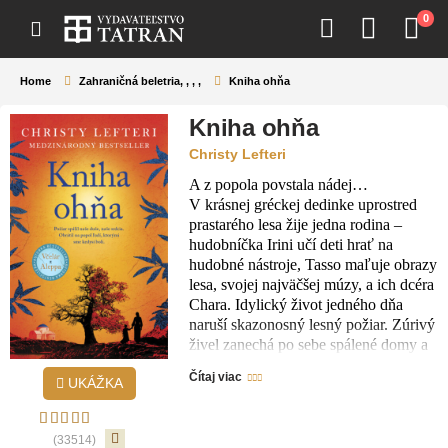
0
Home
Zahraničná beletria
,
,
,
,
Kniha ohňa
Kniha ohňa
Christy Lefteri
A z popola povstala nádej…
V krásnej gréckej dedinke uprostred
prastarého lesa žije jedna rodina –
hudobníčka Irini učí deti hrať na
hudobné nástroje, Tasso maľuje obrazy
lesa, svojej najväčšej múzy, a ich dcéra
Chara. Idylický život jedného dňa
naruší skazonosný lesný požiar. Zúrivý
živel zanechá po sebe spálené domy a
zničené životy.
Čítaj viac
UKÁŽKA
Po požiari má Chara hlboké jazvy.
Tasso má na rukách popáleniny, pre
ktoré už nemôže maľovať a snaží sa
(33514)
vyrovnať so zdrvujúcou stratou