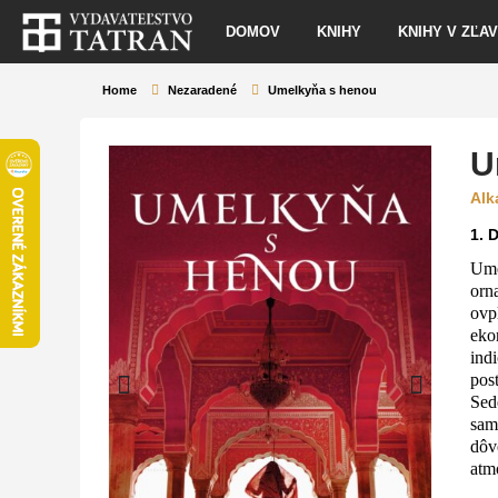
DOMOV
KNIHY
KNIHY V ZĽA
Home
Nezaradené
Umelkyňa s henou
U
Alk
1.
D
Ume
orn
ovp
eko
indi
pos
Sed
sam
dôv
atm