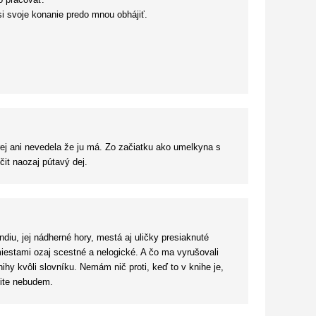
o pracovať.
si svoje konanie predo mnou obhájiť.
ledných sto strán ma opäť pohltilo a čakala som, ako sa
orej ani nevedela že ju má. Zo začiatku ako umelkyna s
čit naozaj pútavý dej.
diu, jej nádherné hory, mestá aj uličky presiaknuté
miestami ozaj scestné a nelogické. A čo ma vyrušovali
nihy kvôli slovníku. Nemám nič proti, keď to v knihe je,
čite nebudem.