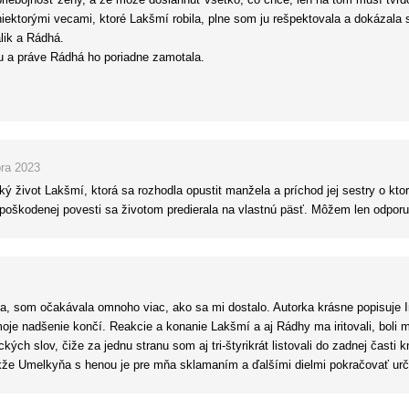
priebojnosť ženy, a že môže dosiahnuť všetko, čo chce, len na tom musí tvrd
iektorými vecami, ktoré Lakšmí robila, plne som ju rešpektovala a dokázala 
lik a Rádhá.
u a práve Rádhá ho poriadne zamotala.
o, potom som mala problém sa začítať a niektoré pasáže ma nebavili, no pos
príkladom silnej ženy, ktorá si chce vytvoriť svoj vlastný život.
ra 2023
ký život Lakšmí, ktorá sa rozhodla opustit manžela a príchod jej sestry o kt
k poškodenej povesti sa životom predierala na vlastnú päsť. Môžem len odporu
la, som očakávala omnoho viac, ako sa mi dostalo. Autorka krásne popisuje In
oje nadšenie končí. Reakcie a konanie Lakšmí a aj Rádhy ma iritovali, boli 
ých slov, čiže za jednu stranu som aj tri-štyrikrát listovali do zadnej časti k
Takže Umelkyňa s henou je pre mňa sklamaním a ďalšími dielmi pokračovať ur