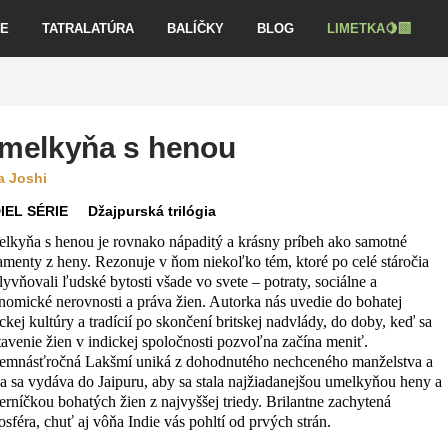
VE
TATRALATÚRA
BALÍČKY
BLOG
LIMETKA🍋‍🟩
melkyňa s henou
a Joshi
IEL SÉRIE
Džajpurská trilógia
lkyňa s henou je rovnako nápaditý a krásny príbeh ako samotné
amenty z heny. Rezonuje v ňom niekoľko tém, ktoré po celé stáročia
lyvňovali ľudské bytosti všade vo svete – potraty, sociálne a
nomické nerovnosti a práva žien. Autorka nás uvedie do bohatej
ckej kultúry a tradícií po skončení britskej nadvlády, do doby, keď sa
tavenie žien v indickej spoločnosti pozvoľna začína meniť.
emnásťročná Lakšmí uniká z dohodnutého nechceného manželstva a
a sa vydáva do Jaipuru, aby sa stala najžiadanejšou umelkyňou heny a
erníčkou bohatých žien z najvyššej triedy. Brilantne zachytená
osféra, chuť aj vôňa Indie vás pohltí od prvých strán.