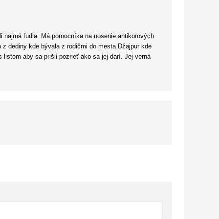
kritike by som si dobudúcna rada prečítala pokračovanie.
ili najmä ľudia. Má pomocníka na nosenie antikorových
 z dediny kde bývala z rodičmi do mesta Džajpur kde
istom aby sa prišli pozrieť ako sa jej darí. Jej verná