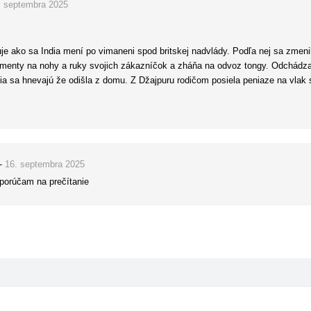
. septembra 2025
kyňu s henou nezabudnuteľnou. Táto kniha je prvou v sérii, a napriek menšej 
je ako sa India mení po vimaneni spod britskej nadvlády. Podľa nej sa zmen
menty na nohy a ruky svojich zákazníčok a zháňa na odvoz tongy. Odchádza
a sa hnevajú že odišla z domu. Z Džajpuru rodičom posiela peniaze na vlak s l
kráľovskej rodiny.
–
16. septembra 2025
porúčam na prečítanie