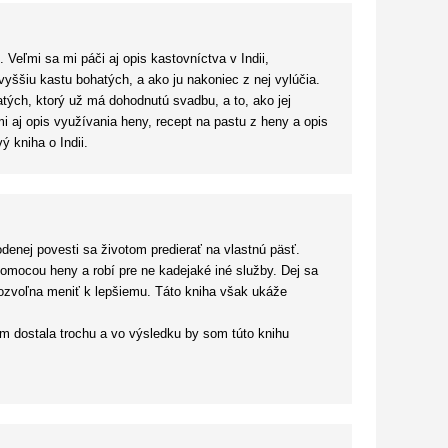
 Veľmi sa mi páči aj opis kastovníctva v Indii,
ššiu kastu bohatých, a ako ju nakoniec z nej vylúčia.
tých, ktorý už má dohodnutú svadbu, a to, ako jej
mi aj opis využívania heny, recept na pastu z heny a opis
 kniha o Indii.
enej povesti sa životom predierať na vlastnú päsť.
omocou heny a robí pre ne kadejaké iné služby. Dej sa
pozvoľna meniť k lepšiemu. Táto kniha však ukáže
m dostala trochu a vo výsledku by som túto knihu
písaný, sa dali všetky väčšie zvraty vopred predvídať.
ela vžiť a pochopiť ju. Okrem toho sa niektoré z
o je len môj subjektívny názor, a nakoľko je to príbeh
dii reálne nachádzala. Boli to práve zvuky, vône a chute