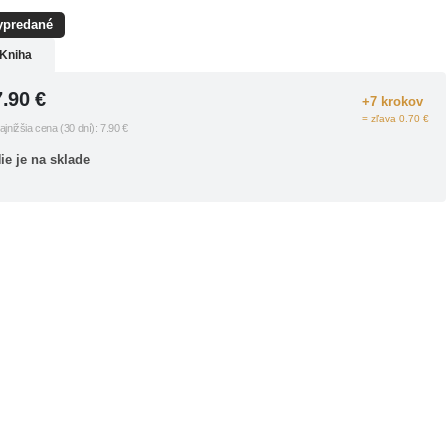
ypredané
Kniha
7.90
€
+7 krokov
= zľava 0.70 €
ajnižšia cena (30 dní):
7.90
€
ie je na sklade