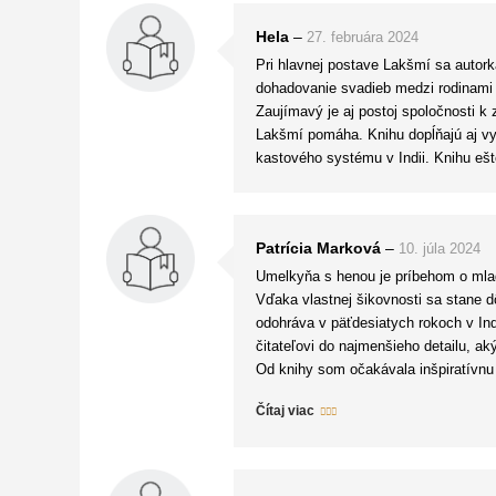
Hela
–
27. februára 2024
Pri hlavnej postave Lakšmí sa autorka
dohadovanie svadieb medzi rodinami 
Zaujímavý je aj postoj spoločnosti k
Lakšmí pomáha. Knihu dopĺňajú aj vysv
kastového systému v Indii. Knihu ešt
Patrícia Marková
–
10. júla 2024
Umelkyňa s henou je príbehom o mlad
Vďaka vlastnej šikovnosti sa stane 
odohráva v päťdesiatych rokoch v Ind
čitateľovi do najmenšieho detailu, ak
Od knihy som očakávala inšpiratívnu
označila ako veľmi príjemné oddychov
Čítaj viac
Samotná hrdinka príbehu mi svojím sp
vedľajších postáv nesprávali adekvátn
zasadený do diametrálne odlišného pro
Silnou stránkou knihy však bolo exot