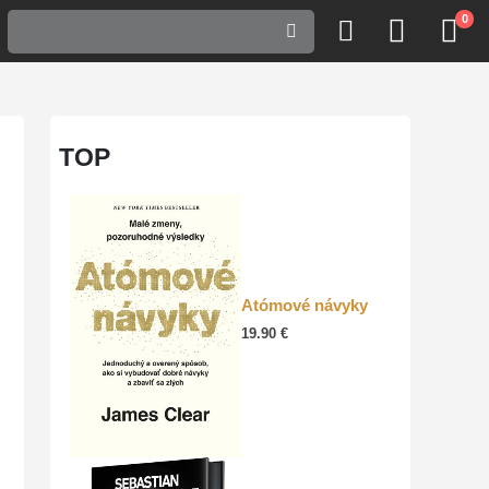
0
TOP
Atómové návyky
19.90
€