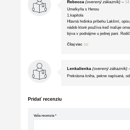
Rebecca
(overený zákazník)
–
14
Džaipuru, ktoré pre mňa urobili Umel
Umelkyňa s Henou
1.kapitola
Hlavná hrdinka príbehu Lakšmí, opisu
nádob ktoré používa keď maľuje orna
býva v podnájme u jednej pani. Rodiči
zákazníčka je príbuznou džajpurskej 
Čítaj viac
Lenkalienka
(overený zákazník)
Prekrásna kniha, pekne napísaná, od
Pridať recenziu
Vaša recenzia
*