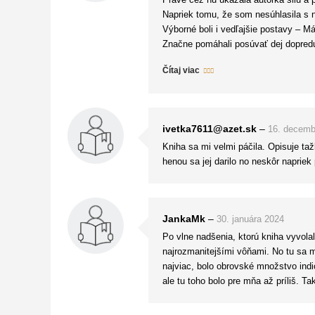
Práve cez ňu ukázala autorka silu a 
Napriek tomu, že som nesúhlasila s n
Výborné boli i vedľajšie postavy – Má
Značne pomáhali posúvať dej dopred
Prvých sto strán knihy sa čítalo sam
Čítaj viac
všetko skončí.
Pre mňa je Umelkyňa s henou skvelým 
ivetka7611@azet.sk
–
16. decemb
Kniha sa mi velmi páčila. Opisuje taž
henou sa jej darilo no neskôr naprie
JankaMk
–
30. januára 2024
Po vlne nadšenia, ktorú kniha vyvola
najrozmanitejšími vôňami. No tu sa m
najviac, bolo obrovské množstvo indick
ale tu toho bolo pre mňa až príliš. 