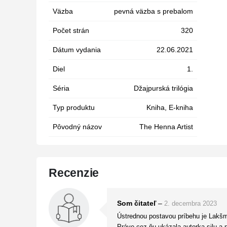
Väzba
pevná väzba s prebalom
Počet strán
320
Dátum vydania
22.06.2021
Diel
1.
Séria
Džajpurská trilógia
Typ produktu
Kniha, E-kniha
Pôvodný názov
The Henna Artist
Recenzie
Som čitateľ
–
2. decembra 2023
Ústrednou postavou príbehu je Lakšmí