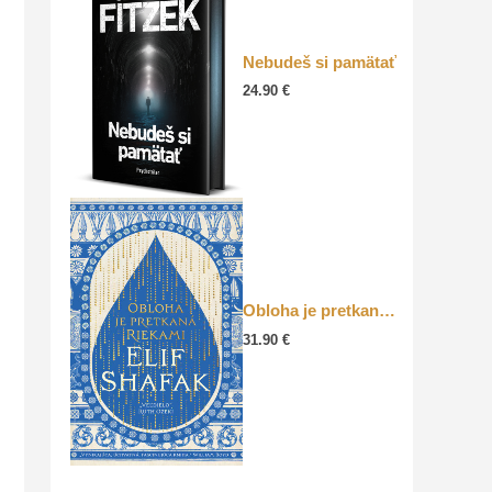
Nebudeš si pamätať
24.90
€
Obloha je pretkaná riekami
31.90
€