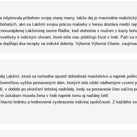
 inšpirovala príbehom svojej starej mamy, takže dej je maximálne realistický.
bohatých, ako sa Lakšmí svojou prácou maliarky s henou dostáva medzi najvy
 znovunájdenej Lakšmíinej sestre Rádhe, keď otehotnie s mužom z kasty boha
etlivky k indickým slovám, ktoré ešte viac približujú život v Indii. Páči sa 
e dopĺňajú dva recepty na indické dobroty. Výborne Výborné čítanie, zaujímavý
ej Lakšmí, ktorá sa rozhodne opustiť dohodnuté manželstvo a napriek poškod
dôverníčkou vyššie postavených dám, ktorých telá zdobí nádhernými vzormi p
ii, v období po skončení britskej nadvlády, kedy sa postavenie žien začína 
ým úskaliam musela žena v Indii napriek tomu aj naďalej čeliť.
 hlavnú hrdinku a hodnoverné vyobrazenie indickej spoločnosti. Z každého so
é čítanie. Trochu ma ale sklamalo, že napriek tomu, ako pekne bol príbeh na
rávaním neraz strašne liezla na nervy, respektíve som sa do nej akosi neved
e k svojmu veku, a to ešte viac uberalo na uveriteľnosti celého príbehu. No t
stredia, neprináleží mi súdiť tento aspekt.
ické prostredie, v ktorom sa dej odohrával. Mala som pocit, akoby som sa v In