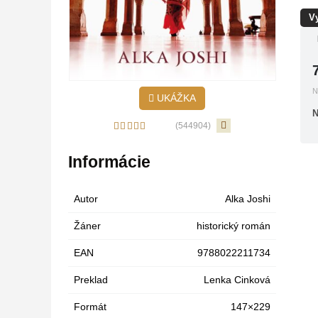
V
N
UKÁŽKA
N
(544904)
Informácie
Autor
Alka Joshi
Žáner
historický román
EAN
9788022211734
Preklad
Lenka Cinková
Formát
147×229