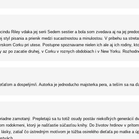
pestrú škálu. Mňa priviedla autorka pri tejto knihe aj k slzám.
lo a príbeh bol vskutku pohlcujúci. Pre mňa je kniha od Lucindy zárukou kvali
cindu Riley vdaka jej serii Sedem sestier a bola som zvedava aj na jej predos
j styl pisania a prienik medzi sucastnostou a minulostou. V pribehu sa st
 Irskom Corku pri utese. Postupne spoznavame nielen ich ale aj ich rodiny, k
y az po zacatie druhej, v Corku v roznych obdobiach i v New Yorku. Rozhodn
eťaťom a dospelým/i. Autorka je jednoducho majsterka pera, a teším sa na ďal
riadne zamotaný. Prepletajú sa tu totiž osudy postáv niekoľkých generácií dv
 rodokmeni, ktorý je našťastie súčasťou knihy. Do životov hrdinov v prítomn
 lásky, zatiaľ čo ústredným motívom je túžba osirelého dieťaťa po matke a úp
nstvách.