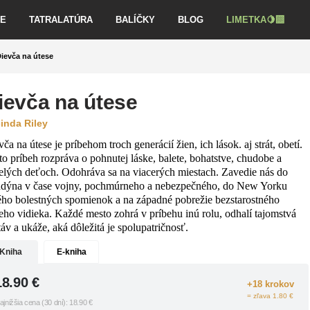
VE
TATRALATÚRA
BALÍČKY
BLOG
LIMETKA🍋‍🟩
ievča na útese
ievča na útese
inda Riley
ča na útese je príbehom troch generácií žien, ich lások. aj strát, obetí.
to príbeh rozpráva o pohnutej láske, balete, bohatstve, chudobe a
relých deťoch. Odohráva sa na viacerých miestach. Zavedie nás do
dýna v čase vojny, pochmúrneho a nebezpečného, do New Yorku
ého bolestných spomienok a na západné pobrežie bezstarostného
keho vidieka. Každé mesto zohrá v príbehu inú rolu, odhalí tajomstvá
áv a ukáže, aká dôležitá je spolupatričnosť.
Kniha
E-kniha
18.90
€
+18 krokov
= zľava 1.80 €
ajnižšia cena (30 dní):
18.90
€