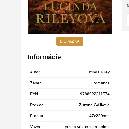
N
UKÁŽKA
Informácie
Autor
Lucinda Riley
Žáner
romanca
EAN
9788022211574
Preklad
Zuzana Gáliková
Formát
147x229mm
Väzba
pevná väzba s prebalom