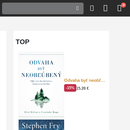
0
TOP
Odvaha byť neobľúbený
-15%
15.20
€