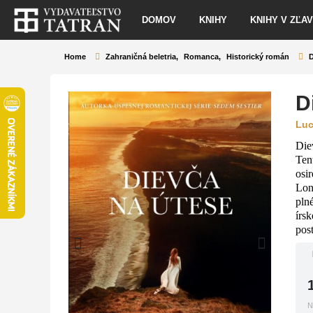
DOMOV
KNIHY
KNIHY V ZĽA
Home
Zahraničná beletria
,
Romanca
,
Historický román
D
D
Luc
Diev
Ten
osi
Lon
pln
írs
post
N