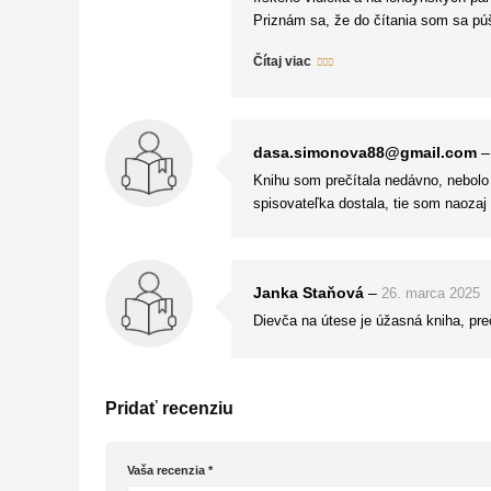
Priznám sa, že do čítania som sa pú
desiatmi rokmi, a teda ešte pred sér
Čítaj viac
dialógy vyznievali občas umelo, autor
v totálne absurdných situáciách, zati
vyspelosť, či typické romantické kliš
každý smútok či radosť prežívala spo
dasa.simonova88@gmail.com
–
Moje pocity z knihy sú teda dosť pr
Knihu som prečítala nedávno, nebolo 
strhujúci príbeh a sympatické postav
spisovateľka dostala, tie som naozaj
Siedmich sestrách.
Janka Staňová
–
26. marca 2025
Dievča na útese je úžasná kniha, pr
Pridať recenziu
Vaša recenzia
*