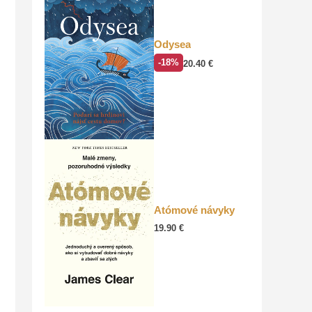
Odysea
-18%
20.40
€
Atómové návyky
19.90
€