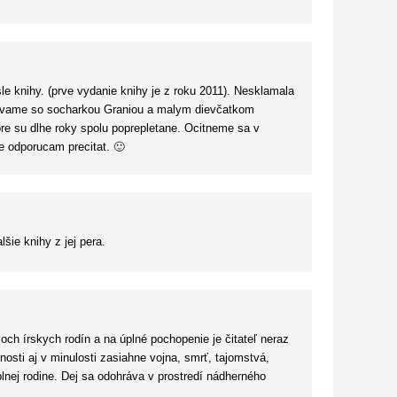
tného čítania.
le knihy. (prve vydanie knihy je z roku 2011). Nesklamala
retavame so socharkou Graniou a malym dievčatkom
tore su dlhe roky spolu poprepletane. Ocitneme sa v
e odporucam precitat. 🙂
šie knihy z jej pera.
och írskych rodín a na úplné pochopenie je čitateľ neraz
osti aj v minulosti zasiahne vojna, smrť, tajomstvá,
lnej rodine. Dej sa odohráva v prostredí nádherného