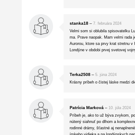
emóciami, ktoré predstavujú skutočne 
Dievča na útese sa čítalo ľahko, rých
stanka18
–
7. februára 2024
Velmi som si oblubila spisovatelku Lu
ma. Prave naopak. Mam velmi rada je
Aurorou, ktore sa prvy krat stretnu v
Londýne v obdobi prvej svetovej vojn
Terka2508
–
5. júna 2024
Krásny príbeh o čistej láske medzi di
Patrícia Marková
–
10. júla 2024
Príbeh je, ako to už býva zvykom, po
nútený siahnuť po dlhom a komplexnom
rodinné drámy, šťastné aj nenaplnené
írskeho vidieka a na londýnskych pa