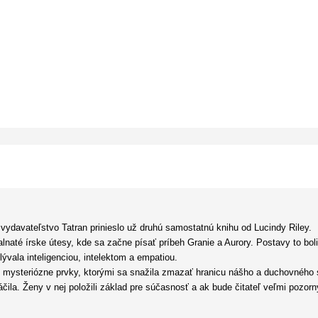
ydavateľstvo Tatran prinieslo už druhú samostatnú knihu od Lucindy Riley.
alnaté írske útesy, kde sa začne písať príbeh Granie a Aurory. Postavy to 
ývala inteligenciou, intelektom a empatiou.
e mysteriózne prvky, ktorými sa snažila zmazať hranicu nášho a duchovného 
páčila. Ženy v nej položili základ pre súčasnosť a ak bude čitateľ veľmi pozo
ria kompaktný celok.
h kvalít, ktorá píše s noblesou a vznešenosťou. Romantiku, ktorá v jej kni