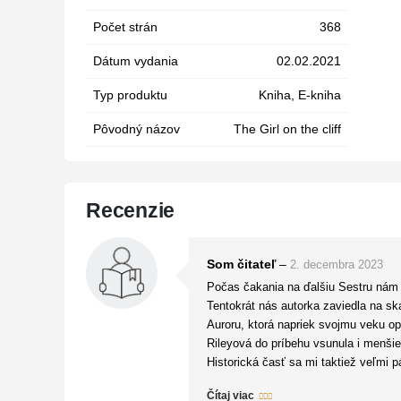
Počet strán
368
Dátum vydania
02.02.2021
Typ produktu
Kniha, E-kniha
Pôvodný názov
The Girl on the cliff
Recenzie
Som čitateľ
–
2. decembra 2023
Počas čakania na ďalšiu Sestru nám v
Tentokrát nás autorka zaviedla na sk
Auroru, ktorá napriek svojmu veku opl
Rileyová do príbehu vsunula i menši
Historická časť sa mi taktiež veľmi 
sú komplikované, ale na konci vytvo
Čítaj viac
Lucinda Rileyová je autorkou vysokýc