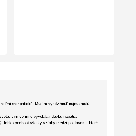
boli veľmi sympatické. Musím vyzdvihnúť najmä malú
sveta, čím vo mne vyvolala i dávku napätia.
rný, ľahko pochopí všetky vzťahy medzi postavami, ktoré
hách nemá na prvý pohľad hlavné slovo, kompenzuje inými