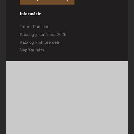
Informácie
Tatran Podcast
Katalóg jeseň/zima 2025
Katalóg kníh pre deti
Napíšte nám