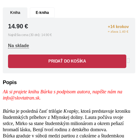
organizáciou, ktorú vedie ambiciózny
Miloš, pričom čerpá skúsenosti z
Kniha
E-kniha
prečítaných
Kvapiek
a
Dažďa
.
Študentský život je o tých správnych
14.90
€
+14 krokov
spomienkach a postavy v Búrke sa
= zľava 1.40 €
snažia celým bytím vytvoriť ich sebe a
Najnižšia cena (30 dní):
14.90
€
zároveň vám. Veď kto by sa nechcel
Na sklade
vrátiť do sladkých časov Mladosti?
PRIDAŤ DO KOŠÍKA
Popis
Ak si prajete knihu
Búrka
s podpisom autora, napíšte nám na
info@slovtatran.sk
.
Búrka
je posledná časť trilógie
Kvapky
, ktorá predstavuje kroniku
študentských príbehov z Mlynskej doliny. Laura počúva svoje
srdce, Mirko sa stane študentským milionárom a okrem peňazí
hromadí lásku, Benjí tvorí rodinu z detského domova.
Búrka graduje v súboji medzi partiou z cukrárne a študentskou