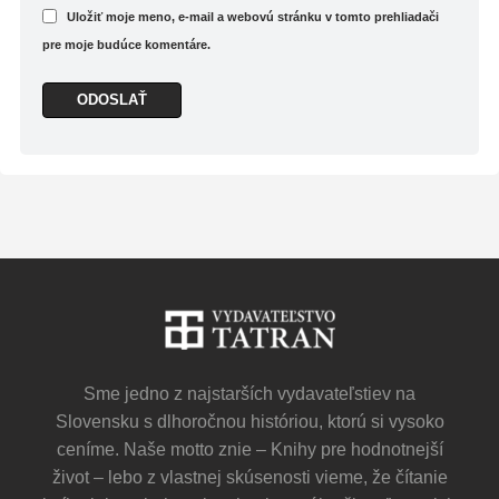
Uložiť moje meno, e-mail a webovú stránku v tomto prehliadači
pre moje budúce komentáre.
Sme jedno z najstarších vydavateľstiev na
Slovensku s dlhoročnou históriou, ktorú si vysoko
ceníme. Naše motto znie – Knihy pre hodnotnejší
život – lebo z vlastnej skúsenosti vieme, že čítanie