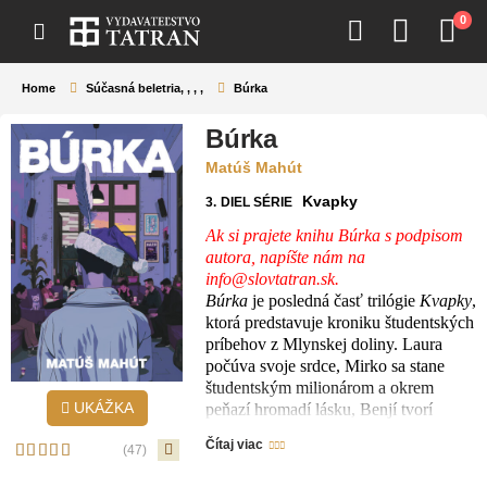
0
Home
Súčasná beletria
,
,
,
,
Búrka
Búrka
Matúš Mahút
Kvapky
3.
DIEL SÉRIE
Ak si prajete knihu
Búrka
s podpisom
autora, napíšte nám na
info@slovtatran.sk
.
Búrka
je posledná časť trilógie
Kvapky
,
ktorá predstavuje kroniku študentských
príbehov z Mlynskej doliny. Laura
počúva svoje srdce, Mirko sa stane
študentským milionárom a okrem
UKÁŽKA
peňazí hromadí lásku, Benjí tvorí
rodinu z detského domova.
Čítaj viac
(47)
Búrka graduje v súboji medzi partiou z
cukrárne a študentskou voľnočasovou