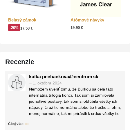
Belasý zámok
Atómové návyky
-20%
19.90
€
17.50
€
Recenzie
katka.pechackova@centrum.sk
–
1. októbra 2024
Nemôžem uveriť tomu, že Búrkou sa celá táto
internátna trilógia končí. Tak som si zamilovala
jednotlivé postavy, tak som si obľúbila všetky ich
nápady, či už tie normálne alebo tie trošku… ehm,
menej normálne, tak mi prirástli k srdcu všetky tie
šialené situácie a vzťahy, že sa mi od toho
Čítaj viac
všetkého len veľmi ťažko odchádza.