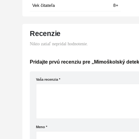
Vek čitateľa
8+
Recenzie
Nikto zatiaľ nepridal hodnotenie.
Pridajte prvú recenziu pre „Mimoškolský detek
Vaša recenzia
*
Meno
*