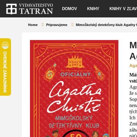
DOMOV
KNIHY
KNIHY V ZĽA
Home
Pripravujeme
Mimoškolský detektívny klub Agathy C
M
A
Aga
Máš
vst
Agn
že 
Soph
nen
týc
Ich
Zmi
záh
päť