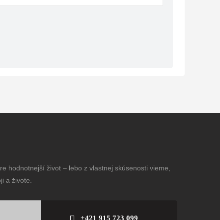
e hodnotnejší život – lebo z vlastnej skúsenosti vieme,
i a živote.
+421 915 723 099