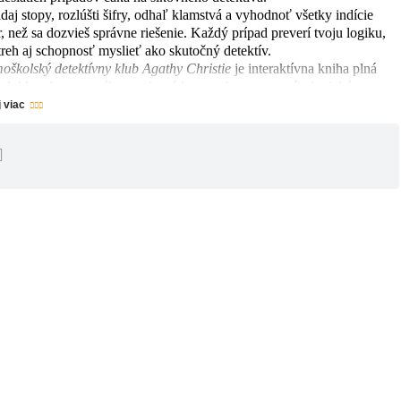
daj stopy, rozlúšti šifry, odhaľ klamstvá a vyhodnoť všetky indície
r, než sa dozvieš správne riešenie. Každý prípad preverí tvoju logiku,
treh aj schopnosť myslieť ako skutočný detektív.
oškolský detektívny klub Agathy Christie
je interaktívna kniha plná
ad, hlavolamov a rébusov, ktorá hravou formou rozvíja logické
lenie, pozornosť aj dedukciu. Ideálna pre deti od 8 rokov, ktoré milujú
j viac
anky, záhady a chcú si vyskúšať, aké je to vyriešiť vlastný detektívny
pad.