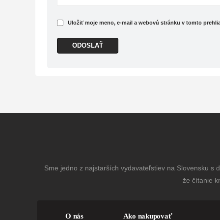
Uložiť moje meno, e-mail a webovú stránku v tomto prehl
Sme jedno z najstarších vydavateľstiev na Slovensku s dl
že čítanie k
O nás
Ako nakupovať