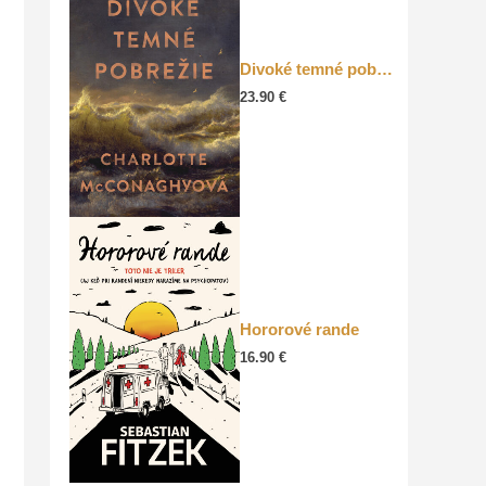
Divoké temné pobrežie
23.90
€
Hororové rande
16.90
€