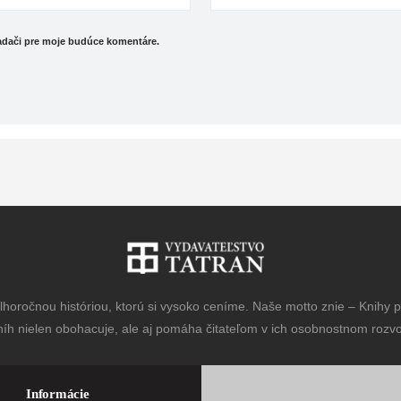
iadači pre moje budúce komentáre.
horočnou históriou, ktorú si vysoko ceníme. Naše motto znie – Knihy pr
níh nielen obohacuje, ale aj pomáha čitateľom v ich osobnostnom rozvoj
Informácie