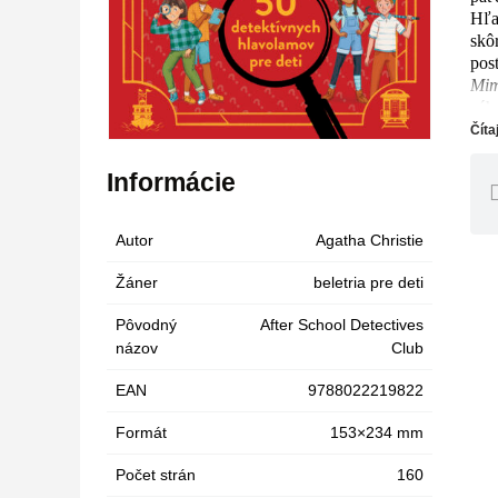
Hľa
skô
pos
Mim
záh
mys
Číta
hád
prí
Informácie
Autor
Agatha Christie
Žáner
beletria pre deti
Pôvodný
After School Detectives
názov
Club
EAN
9788022219822
Formát
153×234 mm
Počet strán
160