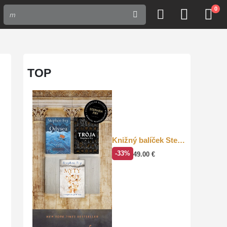
0
TOP
Knižný balíček Stephen Fry
-33%
49.00
€