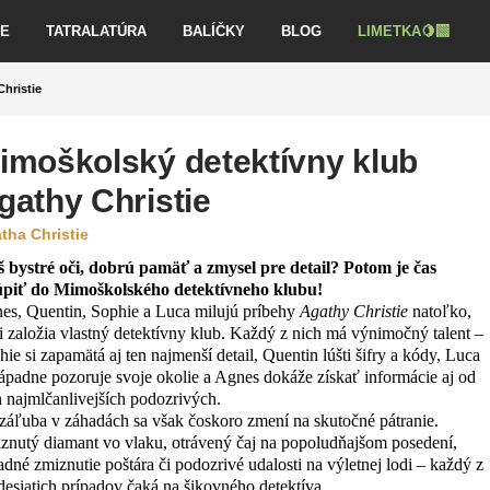
VE
TATRALATÚRA
BALÍČKY
BLOG
LIMETKA🍋‍🟩
hristie
imoškolský detektívny klub
gathy Christie
tha Christie
 bystré oči, dobrú pamäť a zmysel pre detail? Potom je čas
úpiť do Mimoškolského detektívneho klubu!
es, Quentin, Sophie a Luca milujú príbehy
Agathy Christie
natoľko,
si založia vlastný detektívny klub. Každý z nich má výnimočný talent –
ie si zapamätá aj ten najmenší detail, Quentin lúšti šifry a kódy, Luca
ápadne pozoruje svoje okolie a Agnes dokáže získať informácie aj od
h najmlčanlivejších podozrivých.
 záľuba v záhadách sa však čoskoro zmení na skutočné pátranie.
znutý diamant vo vlaku, otrávený čaj na popoludňajšom posedení,
adné zmiznutie poštára či podozrivé udalosti na výletnej lodi – každý z
desiatich prípadov čaká na šikovného detektíva.