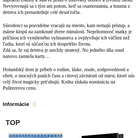
závislosti od miest, ktoré nás celý život
Nevyrovnajú sa s tým ani potom, keď sa osamostatnia, a trauma z
magicky priťahujú. Kniha získala
detstva ich prenasleduje celé desaťročia.
nomináciu na Pulitzerovu cenu.
Súrodenci sa pravidelne vracajú na miesto, kam nemajú prístup, a
márne klopú na zamknuté dvere minulosti. Neprítomnosť matky je
príčinou ich vynúteného vyhnanstva a ovplyvňuje ich väčšmi než
ľudia, ktorí sú súčasťou ich dospelého života.
Zdá sa, že raj detstva je navždy stratený. No jedného dňa osud
nanovo zamieša karty…
Holandský dom je príbeh o rodine, láske, zrade, zodpovednosti a
obeti, o mocných putách času a citovej závislosti od miest, ktoré nás
celý život magicky priťahujú. Kniha získala nomináciu na
Pulitzerovu cenu.
Informácie
TOP