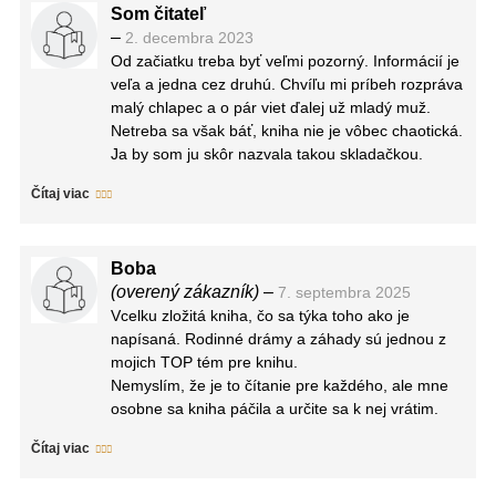
Som čitateľ
–
2. decembra 2023
Od začiatku treba byť veľmi pozorný. Informácií je
veľa a jedna cez druhú. Chvíľu mi príbeh rozpráva
malý chlapec a o pár viet ďalej už mladý muž.
Netreba sa však báť, kniha nie je vôbec chaotická.
Ja by som ju skôr nazvala takou skladačkou.
Dieliky som dostávala postupne, ale nie zaradom.
Čítaj viac
Musela som si ich v hlave logicky poskladať a
jednoducho „nestratiť niť“.
Príbeh zachytáva život dvoch súrodencov, ktorých
Boba
opustila mama. Danny bol ešte malý, ale Maeve si
(overený zákazník)
–
7. septembra 2025
ju pamätala. Sledovať ich rozdielne vnímanie
Vcelku zložitá kniha, čo sa týka toho ako je
osoby ich matky bolo veľmi zaujímavé.
napísaná. Rodinné drámy a záhady sú jednou z
V podstate celá kniha bola veľkou charakterovou
mojich TOP tém pre knihu.
štúdiou, čo ja mám veľmi rada.
Nemyslím, že je to čítanie pre každého, ale mne
Nebudem klamať, pre mňa bola kniha trochu
osobne sa kniha páčila a určite sa k nej vrátim.
zvláštna. Nevedela by som konkrétne povedať, o
Myslím, že druhý raz sa už v postavách budem
čom bola, ale príbeh súrodencov vo mne
Čítaj viac
vyznať lepšie.
zanechal hlbokú stopu a zmes pocitov.
Mnoho vecí ostalo nevypovedaných, otázok