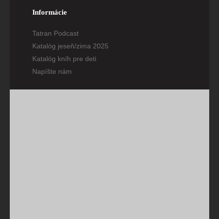
Informácie
Tatran Podcast
Katalóg jeseň/zima 2025
Katalóg kníh pre deti
Napíšte nám