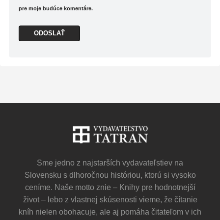
pre moje budúce komentáre.
Sme jedno z najstarších vydavateľstiev na
Slovensku s dlhoročnou históriou, ktorú si vysoko
ceníme. Naše motto znie – Knihy pre hodnotnejší
život – lebo z vlastnej skúsenosti vieme, že čítanie
kníh nielen obohacuje, ale aj pomáha čitateľom v ich