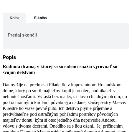
majiteľov domu, kým si otec jedného
dňa neprivedie Andreu, vdovu s dvoma
dcérami. Onedlho sa s ňou ožení.. Jej
Kniha
E-kniha
pričinením napokon Danny a Maeve
prídu o milovaný domov a životnú
istotu. Nevyrovnajú sa s tým ani
Predaj skončil
potom, keď sa osamostatnia, a trauma z
detstva ich prenasleduje celé
desaťročia.
Popis
Súrodenci sa pravidelne vracajú na
miesto, kam nemajú prístup, a márne
Rodinná dráma, v ktorej sa súrodenci snažia vyrovnať so
klopú na zamknuté dvere minulosti.
svojím detstvom
Neprítomnosť matky je príčinou ich
vynúteného vyhnanstva a ovplyvňuje
Danny žije na predmestí Filadelfie v impozantnom Holandskom
ich väčšmi než ľudia, ktorí sú súčasťou
dome, ktorý po smrti majiteľov kúpil jeho otec, podnikateľ s
ich dospelého života.
nehnuteľnosťami. Vyrastá bez matky, s citovo chladným otcom, no
Zdá sa, že raj detstva je navždy
pod ochrannými krídlami pôvabnej a nadanej staršej sestry Maeve.
stratený. No jedného dňa osud nanovo
K sestre ho viaže pevné puto. Ich detstvo plynie príjemne a
zamieša karty…
predvídateľne pod ostražitými pohľadmi portrétov pôvodných
Holandský dom je príbeh o rodine,
majiteľov domu, kým si otec jedného dňa neprivedie Andreu,
láske, zrade, zodpovednosti a obeti, o
vdovu s dvoma dcérami. Onedlho sa s ňou ožení.. Jej pričinením
mocných putách času a citovej
napokon Danny a Maeve prídu o milovaný domov a životnú istotu.