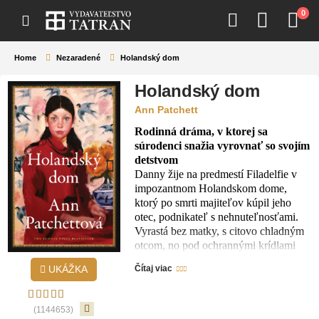
0
Home
Nezaradené
Holandský dom
Holandský dom
Ann Patchett
Rodinná dráma, v ktorej sa
súrodenci snažia vyrovnať so svojím
detstvom
Danny žije na predmestí Filadelfie v
impozantnom Holandskom dome,
ktorý po smrti majiteľov kúpil jeho
otec, podnikateľ s nehnuteľnosťami.
Vyrastá bez matky, s citovo chladným
otcom, no pod ochrannými krídlami
pôvabnej a nadanej staršej sestry
UKÁŽKA
Čítaj viac
Maeve. K sestre ho viaže pevné puto.
Ich detstvo plynie príjemne a
predvídateľne pod ostražitými
(1144653)
pohľadmi portrétov pôvodných