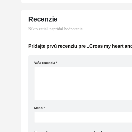
Recenzie
Nikto zatiaľ nepridal hodnotenie.
Pridajte prvú recenziu pre „Cross my heart and
Vaša recenzia
*
Meno
*