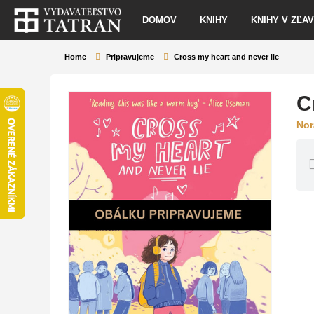
DOMOV
KNIHY
KNIHY V ZĽA
Home
Pripravujeme
Cross my heart and never lie
C
Nor