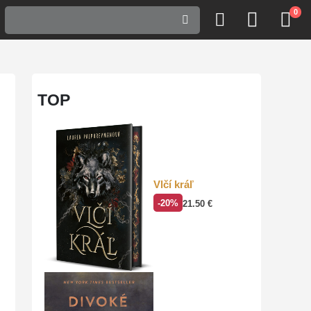
0
TOP
Vlčí kráľ
-20%
21.50
€