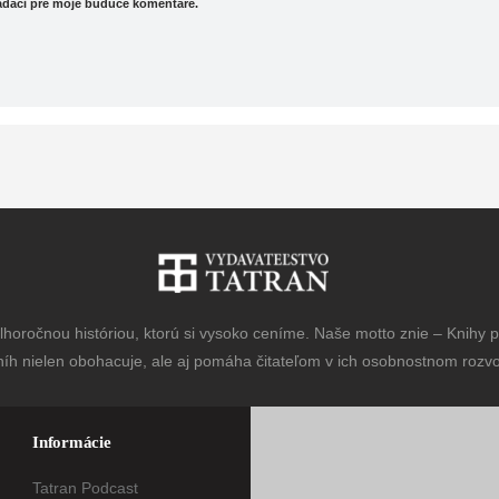
iadači pre moje budúce komentáre.
horočnou históriou, ktorú si vysoko ceníme. Naše motto znie – Knihy pr
níh nielen obohacuje, ale aj pomáha čitateľom v ich osobnostnom rozvoj
Informácie
Tatran Podcast