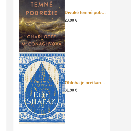
Divoké temné pobrežie
23.90
€
Obloha je pretkaná riekami
31.90
€