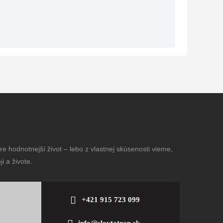
e hodnotnejší život – lebo z vlastnej skúsenosti vieme,
i a živote.
+421 915 723 099
info@slovtatran.sk