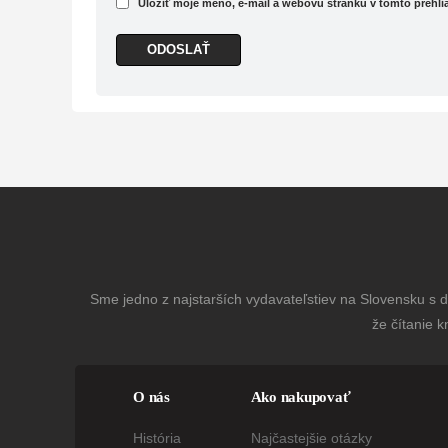
Uložiť moje meno, e-mail a webovú stránku v tomto prehl
Sme jedno z najstarších vydavateľstiev na Slovensku s dl
že čítanie k
O nás
Ako nakupovať
História
Najčastejšie otázky