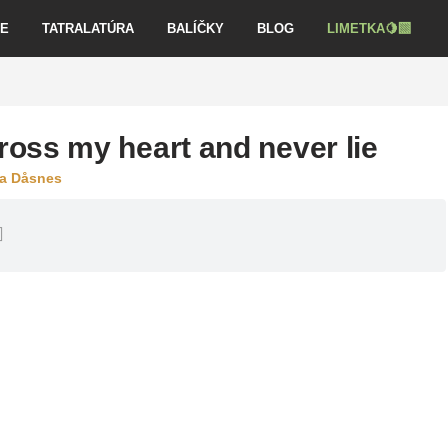
VE
TATRALATÚRA
BALÍČKY
BLOG
LIMETKA🍋‍🟩
ross my heart and never lie
a Dåsnes