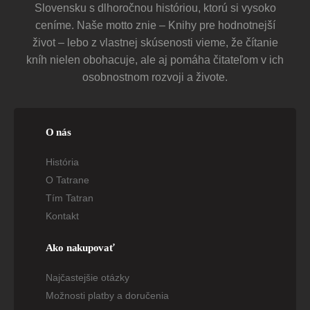
povedať aj nahlas, zvlášť ak je zrejmé, že vás
Slovensku s dlhoročnou históriou, ktorú si vysoko
niekto chce rozčúliť: „Vieš, ešte vždy sám
ceníme. Naše motto znie – Knihy pre hodnotnejší
rozhodujem o tom, kto ma nahnevá.“
život – lebo z vlastnej skúsenosti vieme, že čítanie
Cieľom tejto recenzie nie je rozobrať všetkých 50
kníh nielen obohacuje, ale aj pomáha čitateľom v ich
viet karin Kuschikovej. Mnohé jej príklady alebo
osobnostnom rozvoji a živote.
odporúčania sú postavené na nemeckej mentalite
alebo možnostiach. Je vysoko pravdepodobné, že
ak sa vám priateľka zdôverí s rozpadajúcim sa
vzťahom, asi jej neodporučíte, aby sa odsťahovala
O nás
do New Yorku. Rovnako tak trojmesačný pobyt na
Bali, o ktorom píše v kapitole To si nemôžem
História
dovoliť, bude pre väčšinu slovenských čitateľov
naozaj nedostižná méta. Avšak nájdete aj rady,
O Tatrane
ktoré môžu mať pre vás cenu zlata.
Tím Tatran
Kontakt
Ako nakupovať
Najčastejšie otázky
Možnosti platby a doručenia