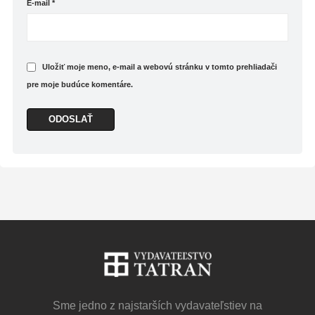
E-mail
*
pýtajú, čo jej najviac v živote pomohlo, môže dať
do ruky ich knižnú verziu.
Karin Kuschiková sa výborné číta a ešte lepšie
počúva. Svoje posolstvá odovzdáva uvoľnene,
Uložiť moje meno, e-mail a webovú stránku v tomto prehliadači
konverzačným tónom a s humorom. Miesto toho,
aby prvoplánovo poúčala, vyberá anekdotické
pre moje budúce komentáre.
reakcie, ktoré sa stali jej priateľom alebo klientom,
prípadne komentuje odpozerané situácie,
dôsledkom čoho pôsobí každá jedna z
päťdesiatich viet zrozumiteľne a zapamätateľne,
kvázi ako rada dobrého priateľa.
Najobľúbenejšia veta Karin Kuschikovej je – Sama
si určujem, kto ma nahnevá. Ide o to, aby sme sa
nevzdávali moci nad vlastnými pocitmi v prospech
iných. Nikto iný, okrem vás, by nemal určovať, ako
sa cítite. Ak sa dostanete do situácie, ktorá vás
rozhorčí. najprv sa nadýchnite. Nereagujte
okamžite. A až potom sa rozhodnite, či chcete dať
„hnevu“ vôbec nejaký priestor. Najlepšie je
jednoducho si pripomenúť vyššie uvedenú
Sme jedno z najstarších vydavateľstiev na
zásadu, ktorú si v prípade pochybností môžete