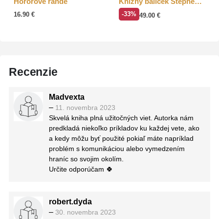
Hororové rande
Knižný balíček Stephen Fry
16.90
€
-33%
49.00
€
Recenzie
Madvexta
–
11. novembra 2023
Skvelá kniha plná užitočných viet. Autorka nám
predkladá niekoľko príkladov ku každej vete, ako
a kedy môžu byť použité pokiaľ máte napríklad
problém s komunikáciou alebo vymedzením
hraníc so svojim okolím.
Určite odporúčam 🍀
robert.dyda
–
30. novembra 2023