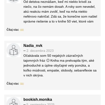
Od detstva neznášam, keď mi niekto krivdí za
niečo, na čo nemám dosah. A roky som nevedel,
akú reakciu mám zvoliť, keď na mňa niekto
neférovo nakričal. Zdá sa, že konečne som našiel
správne riešenie a to v knihe 50 viet, ktoré vám
uľahčia život, ktorá vyšla vo vydavateľstve Tatran
Čítaj viac
v preklade Eleny Diamantovej. „Mrzí ma, ak
vyvolávam dojem, že sa so mnou môžete takto
rozprávať.“ Touto prostou ale zároveň úžasnou
Nadia_nvk
vetou zabránite ďalšej eskalácii konfliktu a s
–
2. decembra 2023
nadhľadom si zachováte dôstojnosť. Karin
Očakávala som 50 nejakých zázračných
Kuschiková sa venovala vyše 20 rokov koučingu
tajomných fráz 🙂 Kniha ma prekvapila tým, aké
špičkových nemeckých podnikateľov či hercov, s
jednoduché a úplne obyčajné vety ponúka, a
ktorými preberala slová a vety, ktoré by mali či
koľko múdrosti, empatie, slobody, sebareflexie sa
naopak nemali používať.
v nich skrýva.
Táto kniha vám môže ušetriť čas, o ktorý by vás
Autorka každú vetu predstaví príbehom, v ktorom
obrali nedorozumenia, neústupčivosť alebo
Čítaj viac
opíše, ako k nej prišla. Väčšinou ich počula
samovrava. V každom prípade sa vyhnete
prvýkrát od kamarátov, kolegov, klientov. Potom
mnohým okľukám, ktoré často vedú k dramatickej
ponúka ku každej nejaký príklad zo svojej praxe
situácii. Nájdete v nej krátke vety so silným
bookish.monika
koučky. Na záver vysvetlí, čo nám používanie vety
účinkom. Výpovede, ktoré vám uľahčia život, lebo
–
5. septembra 2025
prinesie do života. Harmóniu. Jasnosť. Slobodu.
každý tip vás nabáda k väčšej úprimnosti, jasnosti,