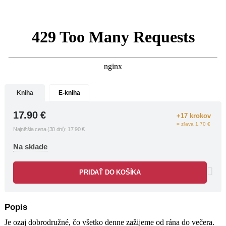
súkromnej sfére. Tieto jednoduché vety
majú veľký účinok, zaraz nás upokoja,
vyvolajú prekvapenie a uľahčia nám
život.
„Karin je moja najdôležitejšia
mentorka, pokiaľ ide o hľadanie
správnych slov a kladenie správnych
otázok. S jej úžasnou knihou sa to
naučí každý.“
Kniha
E-kniha
Laura Malina Seiler, autorka
bestselleru Buďte šťastní
17.90
€
+17 krokov
= zľava 1.70 €
Najnižšia cena (30 dní):
17.90
€
„Táto kniha je lahôdka. Pravdivo a
priamo sa dotýka ľudských vzťahov, a
Na sklade
tým je neoceniteľná pre každého z
nás.“
PRIDAŤ DO KOŠÍKA
Thimon von Berlepsch
Popis
Je ozaj dobrodružné, čo všetko denne zažijeme od rána do večera.