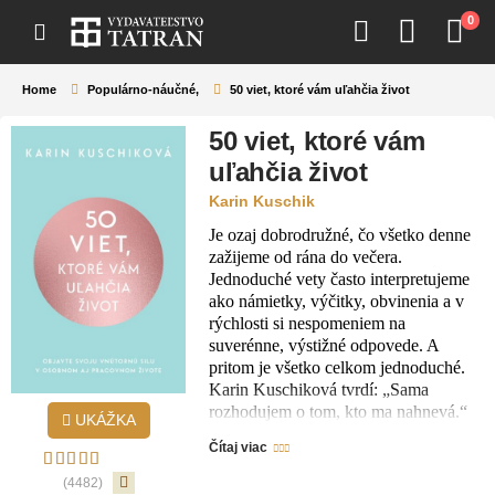
0
Home
Populárno-náučné
,
50 viet, ktoré vám uľahčia život
50 viet, ktoré vám
uľahčia život
Karin Kuschik
Je ozaj dobrodružné, čo všetko denne
zažijeme od rána do večera.
Jednoduché vety často interpretujeme
ako námietky, výčitky, obvinenia a v
rýchlosti si nespomeniem na
suverénne, výstižné odpovede. A
pritom je všetko celkom jednoduché.
Karin Kuschiková tvrdí: „Sama
rozhodujem o tom, kto ma nahnevá.“
UKÁŽKA
V tejto knihe zhrnula priam zázračné
Čítaj viac
tipy, ako získať väčšiu suverenitu v
každodennom živote – v pracovnej i v
(4482)