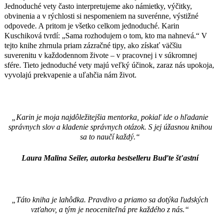
Jednoduché vety často interpretujeme ako námietky, výčitky,
obvinenia a v rýchlosti si nespomeniem na suverénne, výstižné
odpovede. A pritom je všetko celkom jednoduché. Karin
Kuschiková tvrdí: „Sama rozhodujem o tom, kto ma nahnevá.“ V
tejto knihe zhrnula priam zázračné tipy, ako získať väčšiu
suverenitu v každodennom živote – v pracovnej i v súkromnej
sfére. Tieto jednoduché vety majú veľký účinok, zaraz nás upokoja,
vyvolajú prekvapenie a uľahčia nám život.
„Karin je moja najdôležitejšia mentorka, pokiaľ ide o hľadanie
správnych slov a kladenie správnych otázok. S jej úžasnou knihou
sa to naučí každý.“
Laura Malina Seiler, autorka bestselleru Buďte šťastní
„Táto kniha je lahôdka. Pravdivo a priamo sa dotýka ľudských
vzťahov, a tým je neoceniteľná pre každého z nás.“